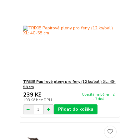
TRIXIE Papírové pleny pro feny (12 ks/bal.) XL: 40-
58 cm
239 Kč
Odesíláme během 2
- 3 dnů
198 Kč
bez DPH
Přidat do košíku