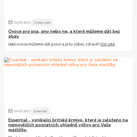
04
.
05
.
2021
Ovoce a pes
Ovoce pro psa, ano nebo ne, a které můžeme dát bez
obav.
Jaké ovoce můžeme dát psovi a je to vůbec zdravé?
číst celé
04
.
05
.
2021
Essential
Essential - vynikající britské krmivo, které je založeno na
nejnovějších poznatcích ohledně výživy pro Vaše
mazlíčky.