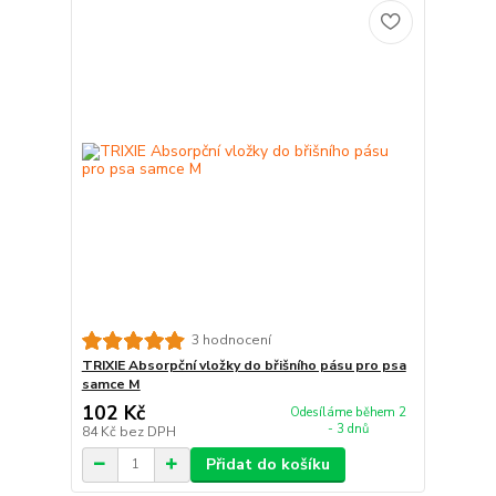
3 hodnocení
TRIXIE Absorpční vložky do břišního pásu pro psa
samce M
102 Kč
Odesíláme během 2
- 3 dnů
84 Kč
bez DPH
Přidat do košíku