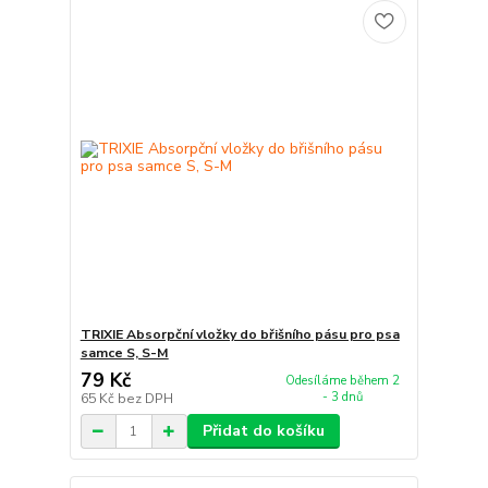
TRIXIE Absorpční vložky do břišního pásu pro psa
samce S, S-M
79 Kč
Odesíláme během 2
- 3 dnů
65 Kč
bez DPH
Přidat do košíku