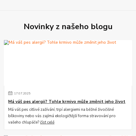
Novinky z našeho blogu
17
.
07
.
2025
Má váš pes alergii? Tohle krmivo může změnit jeho život
Má váš pes citlivé zažívání, trpí alergiemi na běžné živočišné
bílkoviny nebo vás zajímá ekologičtější forma stravování pro
vašeho chlupáče?
číst celé