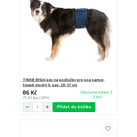
TRIXIE Břišní pás na podložky pro psa samce,
tmavě modrý S: pas: 29-37 cm
86 Kč
Odesíláme během 2
- 3 dnů
71 Kč
bez DPH
Přidat do košíku