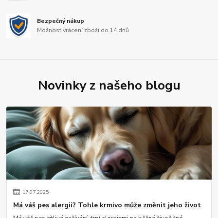
Bezpečný nákup
Možnost vrácení zboží do 14 dnů
Novinky z našeho blogu
17
.
07
.
2025
Má váš pes alergii? Tohle krmivo může změnit jeho život