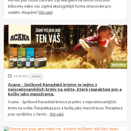
Má váš pes citlivé zažívání, trpí alergiemi na běžné živočišné
bílkoviny nebo vás zajímá ekologičtější forma stravování pro
vašeho chlupáče?
číst celé
14
.
05
.
2021
Acana
Acana - špičkové Kanadské krmivo je jedno z
nejoceňovanějších krmiv na světe, které respektuje psy a
kočky jako masožravce.
Acana - špičkové Kanadské krmivo je jedno z nejoceňovanějších
krmiv na světe. Respektuje psy a kočky jako masožravce. Receptury
jsou vyráběny z čerstv...
číst celé