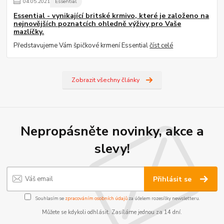
04
.
05
.
2021
Essential
Essential - vynikající britské krmivo, které je založeno na
nejnovějších poznatcích ohledně výživy pro Vaše
mazlíčky.
Představujeme Vám špičkové krmení Essential
číst celé
Zobrazit všechny články
Nepropásněte novinky, akce a
slevy!
Přihlásit se
Souhlasím se
zpracováním osobních údajů
za účelem rozesílky newsletteru.
Můžete se kdykoli odhlásit. Zasíláme jednou za 14 dní.