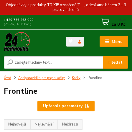
Objednávky s produkty TRIXIE označené T....., odesíláme během 2 - 3
pracovních dnů.
0
ks
+420 776 263 020
za
0 Kč
(Po-Pá, 8-16 hod.)
Menu
Hledat
Úvod
Antiparazitika pro psy a kočky
Kočky
Frontline
Frontline
Upřesnit parametry
Nejnovější
Nejlevnější
Nejdražší