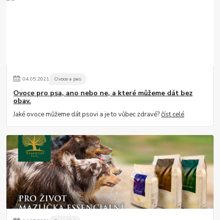
04
.
05
.
2021
Ovoce a pes
Ovoce pro psa, ano nebo ne, a které můžeme dát bez
obav.
Jaké ovoce můžeme dát psovi a je to vůbec zdravé?
číst celé