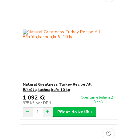
Natural Greatness Turkey Recipe All
B/krůta,kachna,kuře 10 kg
1 092 Kč
Odesíláme během 2
- 3 dnů
975 Kč
bez DPH
Přidat do košíku