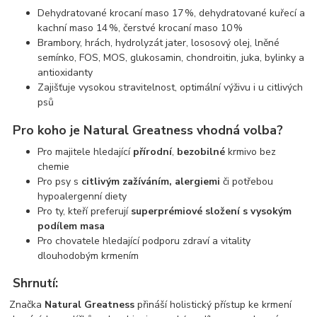
Dehydratované krocaní maso 17 %, dehydratované kuřecí a
kachní maso 14 %, čerstvé krocaní maso 10 %
Brambory, hrách, hydrolyzát jater, lososový olej, lněné
semínko, FOS, MOS, glukosamin, chondroitin, juka, bylinky a
antioxidanty
Zajišťuje vysokou stravitelnost, optimální výživu i u citlivých
psů
Pro koho je Natural Greatness vhodná volba?
Pro majitele hledající
přírodní
,
bezobilné
krmivo bez
chemie
Pro psy s
citlivým zažíváním, alergiemi
či potřebou
hypoalergenní diety
Pro ty, kteří preferují
superprémiové složení s vysokým
podílem masa
Pro chovatele hledající podporu zdraví a vitality
dlouhodobým krmením
Shrnutí:
Značka
Natural Greatness
přináší holistický přístup ke krmení