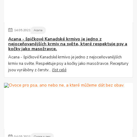
14
.
05
.
2021
Acana
Acana - špičkové Kanadské krmivo je jedno z
nejoceňovanějších krmiv na světe, které respektuje psy a
kočky jako masožravce.
Acana - špičkové Kanadské krmivo je jedno z nejoceňovanějších
krmiv na světe. Respektuje psy a kočky jako masožravce. Receptury
jsou vyráběny z čerstv...
číst celé
04
.
05
.
2021
Ovoce a pes