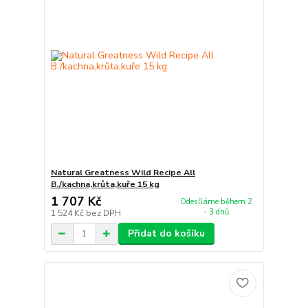
Natural Greatness Wild Recipe All
B./kachna,krůta,kuře 15 kg
1 707 Kč
Odesíláme během 2
- 3 dnů
1 524 Kč
bez DPH
Přidat do košíku