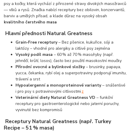
psy a kočky, která vychází z přirozené stravy divokých masožravců
— vlků a rysů. Značka nabízí receptury bez obilovin, konzervantů,
barviv a umělých přísad, a klade důraz na vysoký obsah
kvalitního čerstvého masa
Hlavní přednosti Natural Greatness
Grain‑Free receptury
– Bez pšenice, kukuřice, sóji a
laktózy – vhodné pro alergiky a citlivé psy zejména
Vysoký podíl masa
– 60 % až 70 % maso/ryby (např.
jehněčí, krůtí, losos), často bez použití masokostní moučky
Přírodní ovocné a bylinkové složky
– brusinky, papaya,
yucca, čekanka, rybí olej a superpotraviny podporují imunitu,
trávení a srst
Hypoalergenní a monoproteinové varianty
– snášenlivé
i pro psy s potravinovými citlivostmi
z
Veterinární diety Natural Greatness VD
– funkční
receptury pro gastroenterologické nebo jaterní poruchy,
vyvinuté bez kompromisů
Receptury Natural Greatness (např. Turkey
Recipe – 51 % masa)