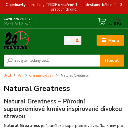
Objednávky s produkty TRIXIE označené T....., odesíláme během 2 - 3
pracovních dnů.
0
ks
+420 776 263 020
za
0 Kč
(Po-Pá, 8-16 hod.)
Menu
Hledat
Úvod
Psi
Granule pro psy
Natural Greatness
Natural Greatness
Natural Greatness – Přírodní
superprémiové krmivo inspirované divokou
stravou
Natural Greatness
je španělská superprémiová značka krmiv pro