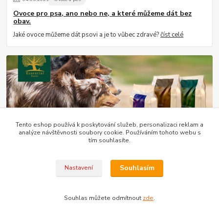
Ovoce pro psa, ano nebo ne, a které můžeme dát bez
obav.
Jaké ovoce můžeme dát psovi a je to vůbec zdravé?
číst celé
Tento eshop používá k poskytování služeb, personalizaci reklam a
analýze návštěvnosti soubory cookie. Používáním tohoto webu s
tím souhlasíte.
04
.
05
.
2021
Essential
Essential - vynikající britské krmivo, které je založeno na
nejnovějších poznatcích ohledně výživy pro Vaše
Souhlasím
Nastavení
mazlíčky.
Představujeme Vám špičkové krmení Essential
číst celé
Souhlas můžete odmítnout
zde
.
Zobrazit všechny články