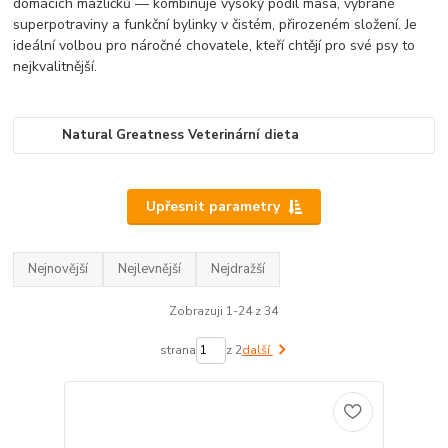
domácích mazlíčků — kombinuje vysoký podíl masa, vybrané
superpotraviny a funkční bylinky v čistém, přirozeném složení. Je
ideální volbou pro náročné chovatele, kteří chtějí pro své psy to
nejkvalitnější.
Natural Greatness Veterinární dieta
Upřesnit parametry
Nejnovější
Nejlevnější
Nejdražší
Zobrazuji 1-24 z 34
strana
z 2
další