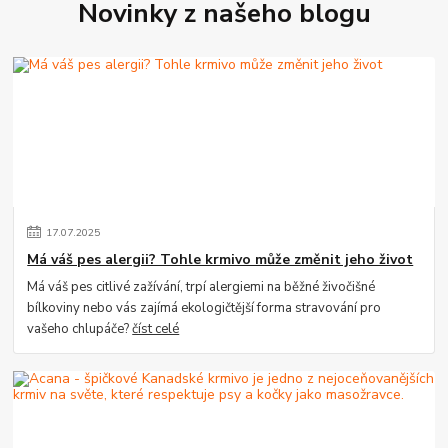
Novinky z našeho blogu
17
.
07
.
2025
Má váš pes alergii? Tohle krmivo může změnit jeho život
Má váš pes citlivé zažívání, trpí alergiemi na běžné živočišné
bílkoviny nebo vás zajímá ekologičtější forma stravování pro
vašeho chlupáče?
číst celé