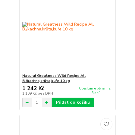
Natural Greatness Wild Recipe All
B./kachna,krůta,kuře 10 kg
1 242 Kč
Odesíláme během 2
- 3 dnů
1 109 Kč
bez DPH
Přidat do košíku