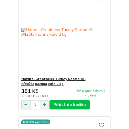
Natural Greatness Turkey Recipe All
B/krůta,kachna,kuře 2 kg
301 Kč
Odesíláme během 2
- 3 dnů
269 Kč
bez DPH
Přidat do košíku
Doprava ZDARMA