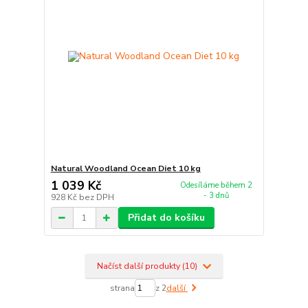
Natural Woodland Ocean Diet 10 kg
1 039 Kč
Odesíláme během 2
- 3 dnů
928 Kč
bez DPH
Přidat do košíku
Načíst další produkty (10)
strana
z 2
další