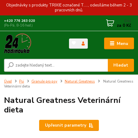
Objednávky s produkty TRIXIE označené T....., odesíláme během 2 - 3
pracovních dnů.
0
ks
+420 776 263 020
za
0 Kč
(Po-Pá, 8-16 hod.)
Menu
Hledat
Úvod
Psi
Granule pro psy
Natural Greatness
Natural Greatness
Veterinární dieta
Natural Greatness Veterinární
dieta
Upřesnit parametry