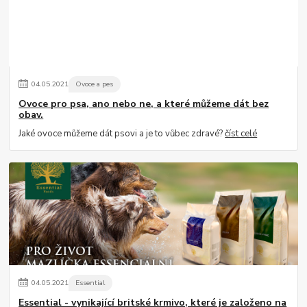
04
.
05
.
2021
Ovoce a pes
Ovoce pro psa, ano nebo ne, a které můžeme dát bez
obav.
Jaké ovoce můžeme dát psovi a je to vůbec zdravé?
číst celé
04
.
05
.
2021
Essential
Essential - vynikající britské krmivo, které je založeno na