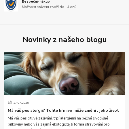
Bezpečný nákup
Možnost vrácení zboží do 14 dnů
Novinky z našeho blogu
17
.
07
.
2025
Má váš pes alergii? Tohle krmivo může změnit jeho život
Má váš pes citlivé zažívání, trpí alergiemi na běžné živočišné
bílkoviny nebo vás zajímá ekologičtější forma stravování pro