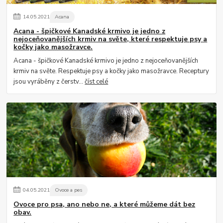
14
.
05
.
2021
Acana
Acana - špičkové Kanadské krmivo je jedno z
nejoceňovanějších krmiv na světe, které respektuje psy a
kočky jako masožravce.
Acana - špičkové Kanadské krmivo je jedno z nejoceňovanějších
krmiv na světe. Respektuje psy a kočky jako masožravce. Receptury
jsou vyráběny z čerstv...
číst celé
04
.
05
.
2021
Ovoce a pes
Ovoce pro psa, ano nebo ne, a které můžeme dát bez
obav.