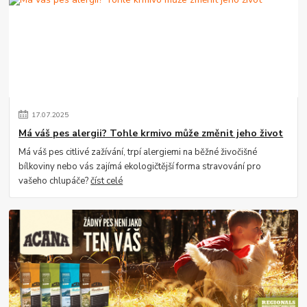
17
.
07
.
2025
Má váš pes alergii? Tohle krmivo může změnit jeho život
Má váš pes citlivé zažívání, trpí alergiemi na běžné živočišné
bílkoviny nebo vás zajímá ekologičtější forma stravování pro
vašeho chlupáče?
číst celé