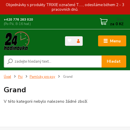
Objednávky s produkty TRIXIE označené T....., odesíláme během 2 - 3
pracovních dnů.
0
ks
+420 776 263 020
za
0 Kč
(Po-Pá, 8-16 hod.)
Menu
Hledat
Úvod
Psi
Pamlsky pro psy
Grand
Grand
V této kategorii nebylo nalezeno žádné zboží.