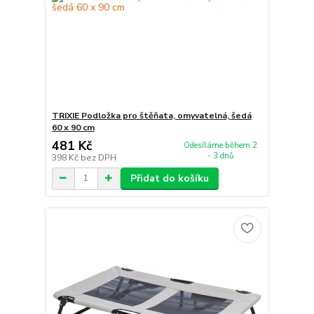
TRIXIE Podložka pro štěňata, omyvatelná, šedá
60 x 90 cm
481 Kč
Odesíláme během 2
- 3 dnů
398 Kč
bez DPH
Přidat do košíku