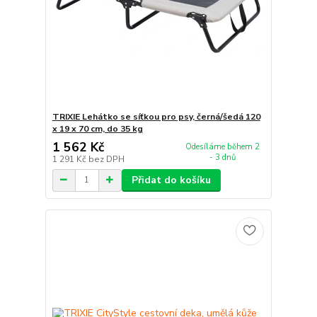
TRIXIE Lehátko se síťkou pro psy, černá/šedá 120
x 19 x 70 cm, do 35 kg
1 562 Kč
Odesíláme během 2
- 3 dnů
1 291 Kč
bez DPH
Přidat do košíku