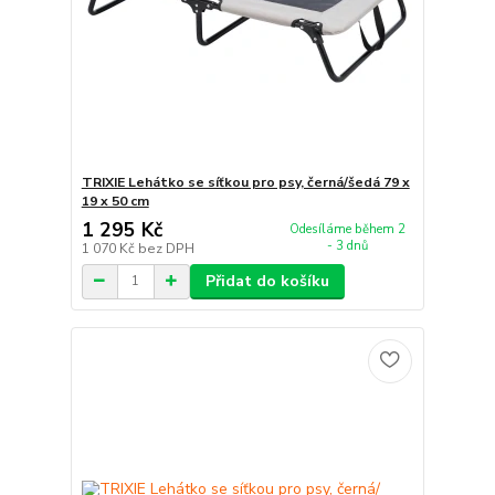
TRIXIE Lehátko se síťkou pro psy, černá/šedá 79 x
19 x 50 cm
1 295 Kč
Odesíláme během 2
- 3 dnů
1 070 Kč
bez DPH
Přidat do košíku