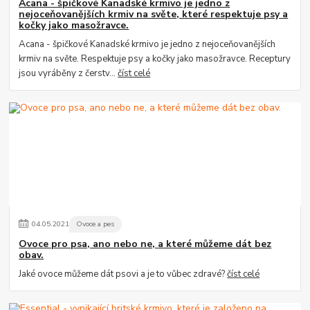
Acana - špičkové Kanadské krmivo je jedno z
nejoceňovanějších krmiv na světe, které respektuje psy a
kočky jako masožravce.
Acana - špičkové Kanadské krmivo je jedno z nejoceňovanějších
krmiv na světe. Respektuje psy a kočky jako masožravce. Receptury
jsou vyráběny z čerstv...
číst celé
04
.
05
.
2021
Ovoce a pes
Ovoce pro psa, ano nebo ne, a které můžeme dát bez
obav.
Jaké ovoce můžeme dát psovi a je to vůbec zdravé?
číst celé