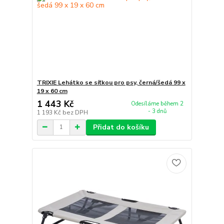
TRIXIE Lehátko se síťkou pro psy, černá/šedá 99 x
19 x 60 cm
1 443 Kč
Odesíláme během 2
- 3 dnů
1 193 Kč
bez DPH
Přidat do košíku