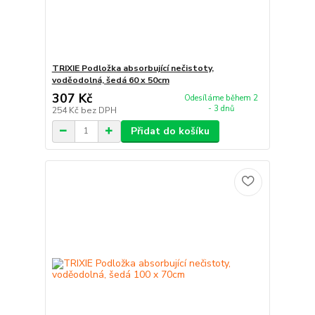
TRIXIE Podložka absorbující nečistoty,
voděodolná, šedá 60 x 50cm
307 Kč
Odesíláme během 2
- 3 dnů
254 Kč
bez DPH
Přidat do košíku