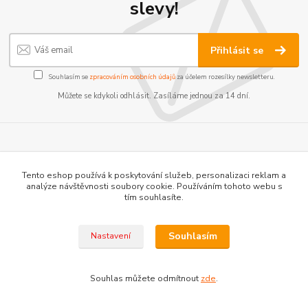
slevy!
Přihlásit se
Souhlasím se
zpracováním osobních údajů
za účelem rozesílky newsletteru.
Můžete se kdykoli odhlásit. Zasíláme jednou za 14 dní.
Tento eshop používá k poskytování služeb, personalizaci reklam a
analýze návštěvnosti soubory cookie. Používáním tohoto webu s
tím souhlasíte.
Informace pro zákazníky
Souhlasím
Nastavení
O nás
Jak nakupovat
Obchodní podmínky
Souhlas můžete odmítnout
zde
.
Kontakty
Blog