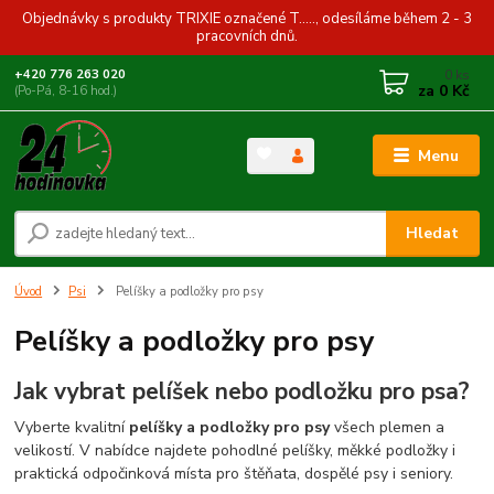
Objednávky s produkty TRIXIE označené T....., odesíláme během 2 - 3
pracovních dnů.
0
ks
+420 776 263 020
za
0 Kč
(Po-Pá, 8-16 hod.)
Menu
Hledat
Úvod
Psi
Pelíšky a podložky pro psy
Pelíšky a podložky pro psy
Jak vybrat pelíšek nebo podložku pro psa?
Vyberte kvalitní
pelíšky a podložky pro psy
všech plemen a
velikostí. V nabídce najdete pohodlné pelíšky, měkké podložky i
praktická odpočinková místa pro štěňata, dospělé psy i seniory.