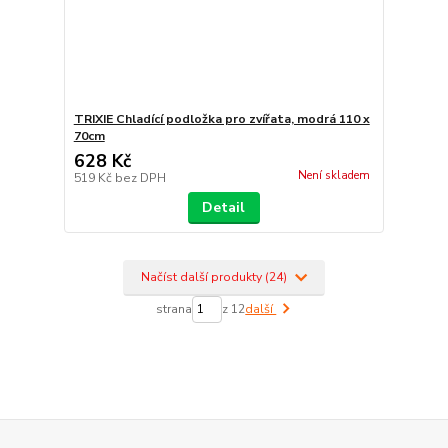
TRIXIE Chladící podložka pro zvířata, modrá 110 x
70cm
628 Kč
Není skladem
519 Kč
bez DPH
Detail
Načíst další produkty (24)
strana
z 12
další