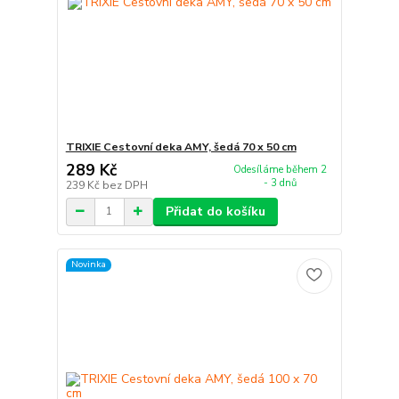
TRIXIE Cestovní deka AMY, šedá 70 x 50 cm
289 Kč
Odesíláme během 2
- 3 dnů
239 Kč
bez DPH
Přidat do košíku
Novinka