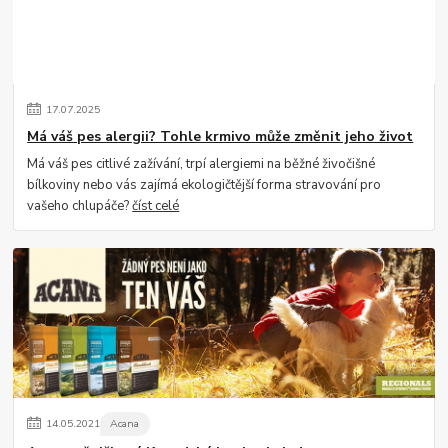
17
.
07
.
2025
Má váš pes alergii? Tohle krmivo může změnit jeho život
Má váš pes citlivé zažívání, trpí alergiemi na běžné živočišné
bílkoviny nebo vás zajímá ekologičtější forma stravování pro
vašeho chlupáče?
číst celé
14
.
05
.
2021
Acana