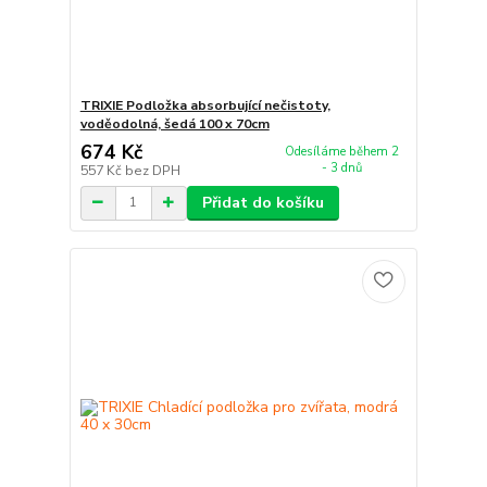
TRIXIE Podložka absorbující nečistoty,
voděodolná, šedá 100 x 70cm
674 Kč
Odesíláme během 2
- 3 dnů
557 Kč
bez DPH
Přidat do košíku