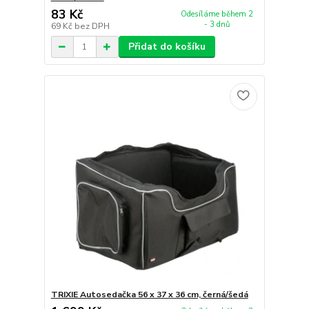
83 Kč
Odesíláme během 2
- 3 dnů
69 Kč
bez DPH
Přidat do košíku
TRIXIE Autosedačka 56 x 37 x 36 cm, černá/šedá