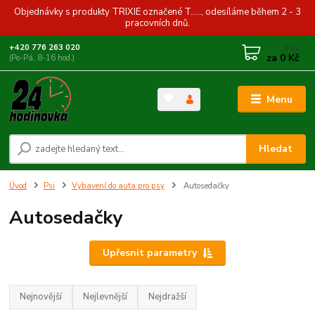
Objednávky s produkty TRIXIE označené T....., odesíláme během 2 - 3
pracovních dnů.
0
ks
+420 776 263 020
za
0 Kč
(Po-Pá, 8-16 hod.)
Menu
Hledat
Úvod
Psi
Vybavení do auta pro psy
Autosedačky
Autosedačky
Upřesnit parametry
Nejnovější
Nejlevnější
Nejdražší