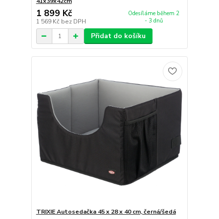
41x39x42cm
1 899 Kč
Odesíláme během 2
- 3 dnů
1 569 Kč
bez DPH
Přidat do košíku
TRIXIE Autosedačka 45 x 28 x 40 cm, černá/šedá