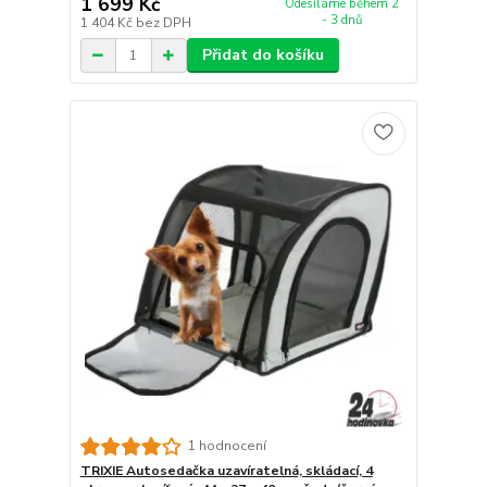
1 699 Kč
Odesíláme během 2
- 3 dnů
1 404 Kč
bez DPH
Přidat do košíku
1 hodnocení
TRIXIE Autosedačka uzavíratelná, skládací, 4