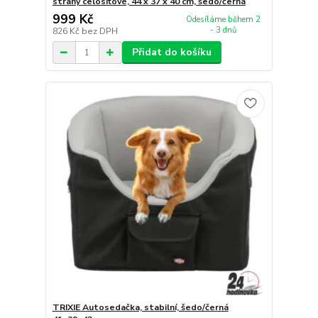
strany celosíťové, 44 x 37 x 40 cm, šedo/černá
999 Kč
Odesíláme během 2
- 3 dnů
826 Kč
bez DPH
Přidat do košíku
TRIXIE Autosedačka, stabilní, šedo/černá