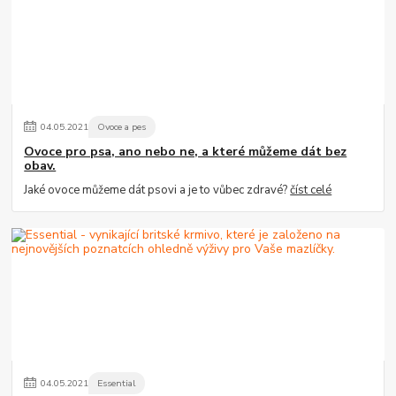
04
.
05
.
2021
Ovoce a pes
Ovoce pro psa, ano nebo ne, a které můžeme dát bez
obav.
Jaké ovoce můžeme dát psovi a je to vůbec zdravé?
číst celé
04
.
05
.
2021
Essential