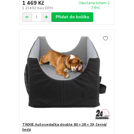
1 469 Kč
Odesíláme během 2
- 3 dnů
1 214 Kč
bez DPH
Přidat do košíku
TRIXIE Autosedačka double 80 × 28 × 39, černá/
šedá