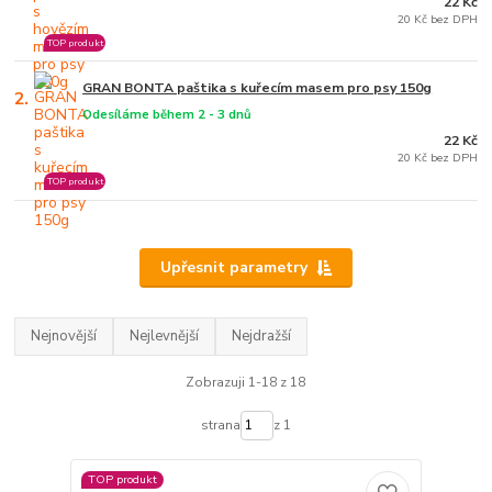
22 Kč
20 Kč bez DPH
TOP produkt
GRAN BONTA paštika s kuřecím masem pro psy 150g
2.
Odesíláme během 2 - 3 dnů
22 Kč
20 Kč bez DPH
TOP produkt
Upřesnit parametry
Nejnovější
Nejlevnější
Nejdražší
Zobrazuji 1-18 z 18
strana
z 1
TOP produkt