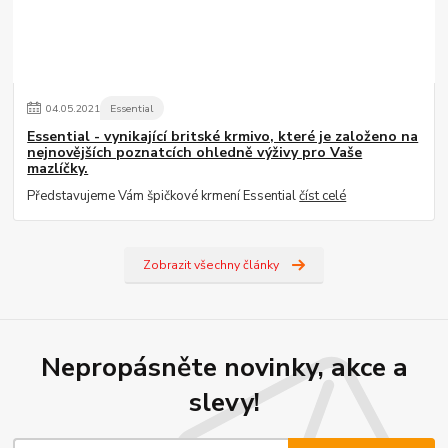
04
.
05
.
2021
Essential
Essential - vynikající britské krmivo, které je založeno na
nejnovějších poznatcích ohledně výživy pro Vaše
mazlíčky.
Představujeme Vám špičkové krmení Essential
číst celé
Zobrazit všechny články
Nepropásněte novinky, akce a
slevy!