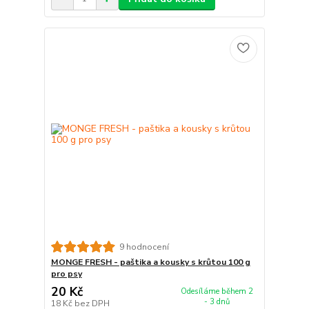
9 hodnocení
MONGE FRESH - paštika a kousky s krůtou 100 g
pro psy
20 Kč
Odesíláme během 2
- 3 dnů
18 Kč
bez DPH