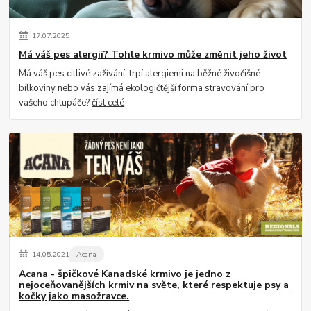
17
.
07
.
2025
Má váš pes alergii? Tohle krmivo může změnit jeho život
Má váš pes citlivé zažívání, trpí alergiemi na běžné živočišné
bílkoviny nebo vás zajímá ekologičtější forma stravování pro
vašeho chlupáče?
číst celé
14
.
05
.
2021
Acana
Acana - špičkové Kanadské krmivo je jedno z
nejoceňovanějších krmiv na světe, které respektuje psy a
kočky jako masožravce.