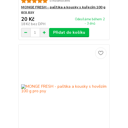
5 hodnocení
MONGE FRESH - paštika a kousky s kuřecím 100 g
pro psy
20 Kč
Odesíláme během 2
- 3 dnů
18 Kč
bez DPH
Přidat do košíku