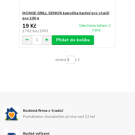
MONGE GRILL SENIOR kapsička kachní pro starší
psy 100 g
19 Kč
Odesíláme během 2
- 3 dnů
17 Kč
bez DPH
Přidat do košíku
strana
z 1
Rodinná firma s tradicí
Pomáháme chovatelům již více než 12 let
Rychlé vyřízení