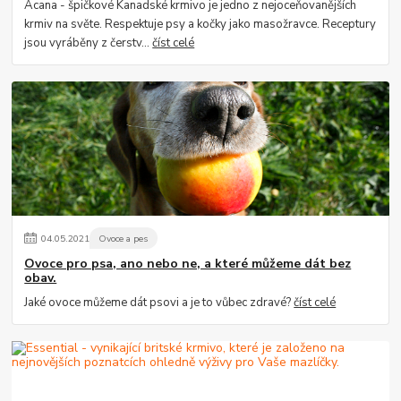
Acana - špičkové Kanadské krmivo je jedno z nejoceňovanějších
krmiv na světe. Respektuje psy a kočky jako masožravce. Receptury
jsou vyráběny z čerstv...
číst celé
04
.
05
.
2021
Ovoce a pes
Ovoce pro psa, ano nebo ne, a které můžeme dát bez
obav.
Jaké ovoce můžeme dát psovi a je to vůbec zdravé?
číst celé