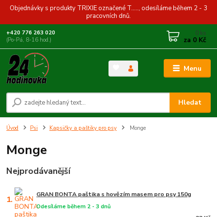
Objednávky s produkty TRIXIE označené T....., odesíláme během 2 - 3
pracovních dnů.
0
ks
+420 776 263 020
za
0 Kč
(Po-Pá, 8-16 hod.)
Menu
Hledat
Úvod
Psi
Kapsičky a paštiky pro psy
Monge
Monge
Nejprodávanější
GRAN BONTA paštika s hovězím masem pro psy 150g
1.
Odesíláme během 2 - 3 dnů