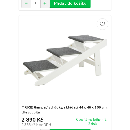
Přidat do košíku
TRIXIE Rampa / schůdky, skládací 44 x 46 x 106 cm,
dřevo, bílá
2 890 Kč
Odesíláme během 2
- 3 dnů
2 388 Kč
bez DPH