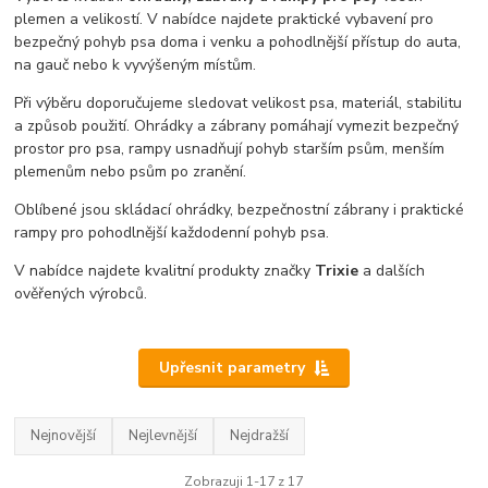
plemen a velikostí. V nabídce najdete praktické vybavení pro
bezpečný pohyb psa doma i venku a pohodlnější přístup do auta,
na gauč nebo k vyvýšeným místům.
Při výběru doporučujeme sledovat velikost psa, materiál, stabilitu
a způsob použití. Ohrádky a zábrany pomáhají vymezit bezpečný
prostor pro psa, rampy usnadňují pohyb starším psům, menším
plemenům nebo psům po zranění.
Oblíbené jsou skládací ohrádky, bezpečnostní zábrany i praktické
rampy pro pohodlnější každodenní pohyb psa.
V nabídce najdete kvalitní produkty značky
Trixie
a dalších
ověřených výrobců.
Upřesnit parametry
Nejnovější
Nejlevnější
Nejdražší
Zobrazuji 1-17 z 17