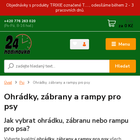
Objednávky s produkty TRIXIE označené T....., odesíláme během 2 - 3
pracovních dnů.
0
ks
+420 776 263 020
za
0 Kč
(Po-Pá, 8-16 hod.)
Menu
Hledat
Úvod
Psi
Ohrádky, zábrany a rampy pro psy
Ohrádky, zábrany a rampy pro
psy
Jak vybrat ohrádku, zábranu nebo rampu
pro psa?
Vyberte kvalitní
ohrádky, zábrany a rampy pro psy
všech