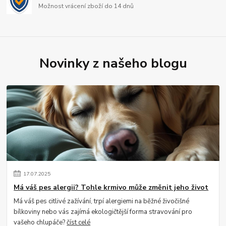
Možnost vrácení zboží do 14 dnů
Novinky z našeho blogu
17
.
07
.
2025
Má váš pes alergii? Tohle krmivo může změnit jeho život
Má váš pes citlivé zažívání, trpí alergiemi na běžné živočišné
bílkoviny nebo vás zajímá ekologičtější forma stravování pro
vašeho chlupáče?
číst celé