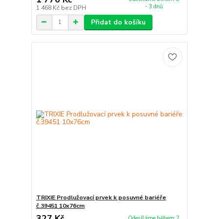
- 3 dnů
1 468 Kč
bez DPH
Přidat do košíku
TRIXIE Prodlužovací prvek k posuvné bariéře
č.39451 10x76cm
327 Kč
Odesíláme během 2