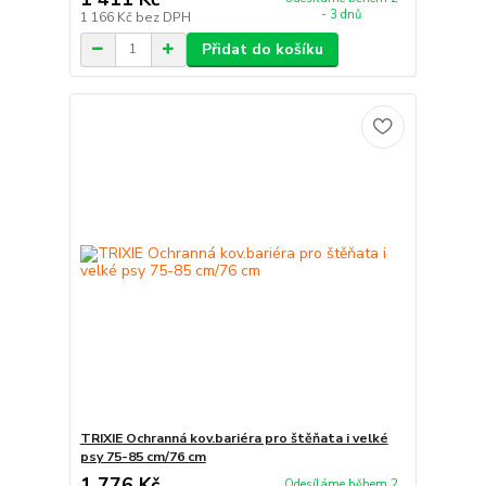
- 3 dnů
1 166 Kč
bez DPH
Přidat do košíku
TRIXIE Ochranná kov.bariéra pro štěňata i velké
psy 75-85 cm/76 cm
1 776 Kč
Odesíláme během 2