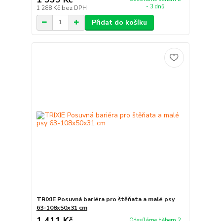
- 3 dnů
1 288 Kč
bez DPH
Přidat do košíku
TRIXIE Posuvná bariéra pro štěňata a malé psy
63-108x50x31 cm
1 411 Kč
Odesíláme během 2