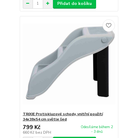
Přidat do košíku
TRIXIE Protiskluzové schody, vnitřní použití
34x39x54 cm světle šed
799 Kč
Odesíláme během 2
- 3 dnů
660 Kč
bez DPH