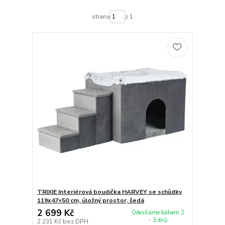
strana
z 1
TRIXIE Interiérová boudička HARVEY se schůdky
119x47×50 cm, úložný prostor, šedá
2 699 Kč
Odesíláme během 2
- 3 dnů
2 231 Kč
bez DPH