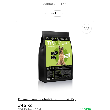
Zobrazuji 1-4 z 4
strana
z 1
Doxneo Lamb - jehněčí bez obilovin 2kg
345 Kč
Skladem
308 Kč
bez DPH