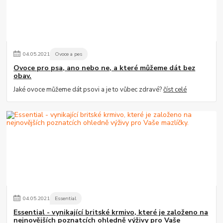
04
.
05
.
2021
Ovoce a pes
Ovoce pro psa, ano nebo ne, a které můžeme dát bez
obav.
Jaké ovoce můžeme dát psovi a je to vůbec zdravé?
číst celé
04
.
05
.
2021
Essential
Essential - vynikající britské krmivo, které je založeno na
nejnovějších poznatcích ohledně výživy pro Vaše