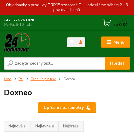
Objednávky s produkty TRIXIE označené T....., odesíláme během 2 - 3
pracovních dnů.
0
ks
+420 776 263 020
za
0 Kč
(Po-Pá, 8-16 hod.)
Menu
Hledat
Úvod
Psi
Granule pro psy
Doxneo
Doxneo
Upřesnit parametry
Nejnovější
Nejlevnější
Nejdražší