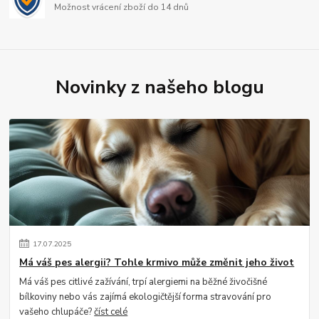
Možnost vrácení zboží do 14 dnů
Novinky z našeho blogu
17
.
07
.
2025
Má váš pes alergii? Tohle krmivo může změnit jeho život
Má váš pes citlivé zažívání, trpí alergiemi na běžné živočišné
bílkoviny nebo vás zajímá ekologičtější forma stravování pro
vašeho chlupáče?
číst celé