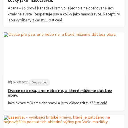
kočky jako masožravce.
Acana - špičkové Kanadské krmivo je jedno z nejoceňovanějších
krmiv na světe. Respektuje psy a kočky jako masožravce. Receptury
jsou vyráběny z čerstv...
číst celé
04
.
05
.
2021
Ovoce a pes
Ovoce pro psa, ano nebo ne, a které můžeme dát bez
obav.
Jaké ovoce můžeme dát psovi a je to vůbec zdravé?
číst celé