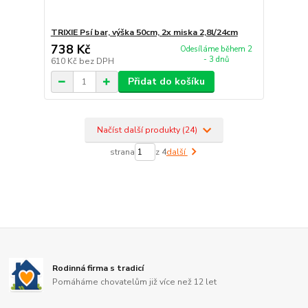
TRIXIE Psí bar, výška 50cm, 2x miska 2,8l/24cm
738 Kč
Odesíláme během 2
- 3 dnů
610 Kč
bez DPH
Přidat do košíku
Načíst další produkty (24)
strana
z 4
další
Rodinná firma s tradicí
Pomáháme chovatelům již více než 12 let