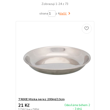
Zobrazuji 1-24 z 73
strana
z 4
další
TRIXIE Miska nerez 200ml/13cm
21 Kč
Odesíláme během 2
- 3 dnů
17 Kč
bez DPH