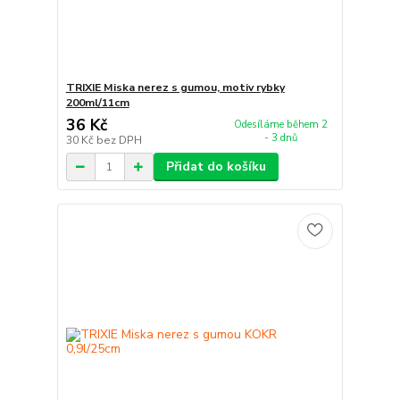
TRIXIE Miska nerez s gumou, motiv rybky
200ml/11cm
36 Kč
Odesíláme během 2
- 3 dnů
30 Kč
bez DPH
Přidat do košíku