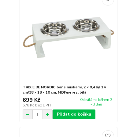
TRIXIE BE NORDIC bar s miskami, 2 × 0,4 l/ø 14
cm/38 × 18 × 10 cm, MDF/nerez, bílá
699 Kč
Odesíláme během 2
- 3 dnů
578 Kč
bez DPH
Přidat do košíku