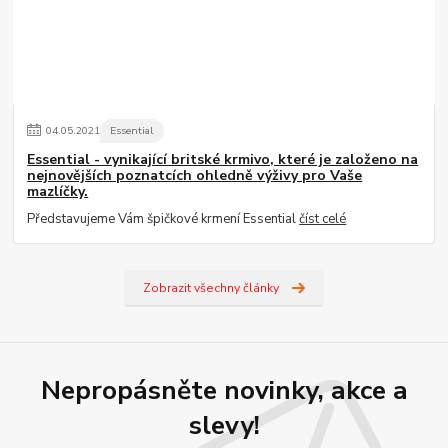
04
.
05
.
2021
Essential
Essential - vynikající britské krmivo, které je založeno na
nejnovějších poznatcích ohledně výživy pro Vaše
mazlíčky.
Představujeme Vám špičkové krmení Essential
číst celé
Zobrazit všechny články
Nepropásněte novinky, akce a
slevy!