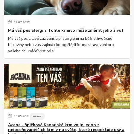
17
.
07
.
2025
Má váš pes alergii? Tohle krmivo může změnit jeho život
Má váš pes citlivé zažívání, trpí alergiemi na běžné živočišné
bílkoviny nebo vás zajímá ekologičtější forma stravování pro
vašeho chlupáče?
číst celé
14
.
05
.
2021
Acana
Acana - špičkové Kanadské krmivo je jedno z
nejoceňovanějších krmiv na světe, které respektuje psy a