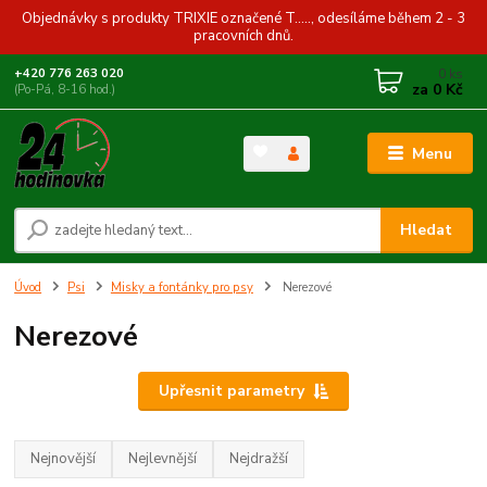
Objednávky s produkty TRIXIE označené T....., odesíláme během 2 - 3
pracovních dnů.
0
ks
+420 776 263 020
za
0 Kč
(Po-Pá, 8-16 hod.)
Menu
Hledat
Úvod
Psi
Misky a fontánky pro psy
Nerezové
Nerezové
Upřesnit parametry
Nejnovější
Nejlevnější
Nejdražší