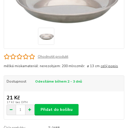
Ohodnotit produkt
mělká miskamateriál: nerezobjem: 200 mlrozměr: ø 13 cm
celý popis
Dostupnost
Odesíláme během 2 - 3 dnů
21 Kč
17 Kč
bez DPH
Přidat do košíku
Číslo produktu:
T-2468