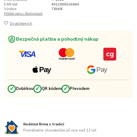
EAN kód:
4011905024684
Výrobce:
TRIXIE
Hlídat cenu / dostupnost
Do oblíbených
Bezpečná platba a pohodlný nákup
VISA
cg
mastercard
Pay
Pay
✓
✓
✓
Dobírkou
QR kódem
Převodem
Rodinná firma s tradicí
Pomáháme chovatelům již více než 12 let