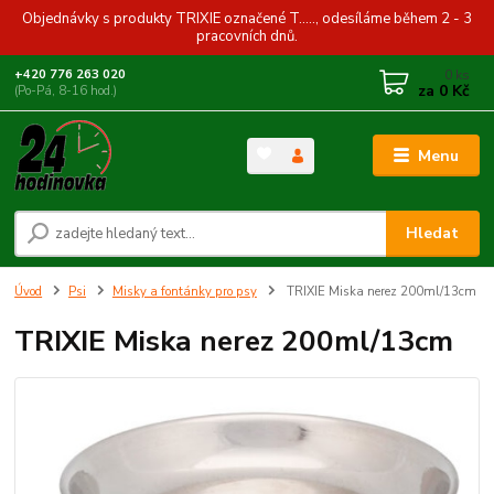
Objednávky s produkty TRIXIE označené T....., odesíláme během 2 - 3
pracovních dnů.
0
ks
+420 776 263 020
za
0 Kč
(Po-Pá, 8-16 hod.)
Menu
Hledat
Úvod
Psi
Misky a fontánky pro psy
TRIXIE Miska nerez 200ml/13cm
TRIXIE Miska nerez 200ml/13cm