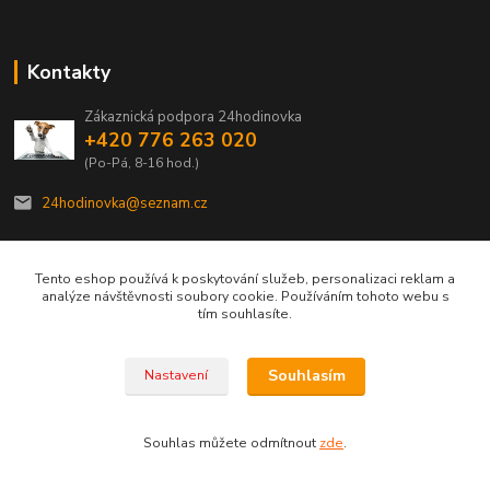
Kontakty
Zákaznická podpora 24hodinovka
+420 776 263 020
(Po-Pá, 8-16 hod.)
24hodinovka@seznam.cz
Tento eshop používá k poskytování služeb, personalizaci reklam a
analýze návštěvnosti soubory cookie. Používáním tohoto webu s
tím souhlasíte.
© 2012–2026 24hodinovka.cz | Spolehlivý partner chovatelů od roku 2012.
Souhlasím
Nastavení
Vytvořeno na
Eshop-rychle.cz
Souhlas můžete odmítnout
zde
.