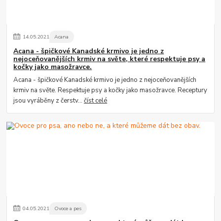
14
.
05
.
2021
Acana
Acana - špičkové Kanadské krmivo je jedno z
nejoceňovanějších krmiv na světe, které respektuje psy a
kočky jako masožravce.
Acana - špičkové Kanadské krmivo je jedno z nejoceňovanějších
krmiv na světe. Respektuje psy a kočky jako masožravce. Receptury
jsou vyráběny z čerstv...
číst celé
04
.
05
.
2021
Ovoce a pes