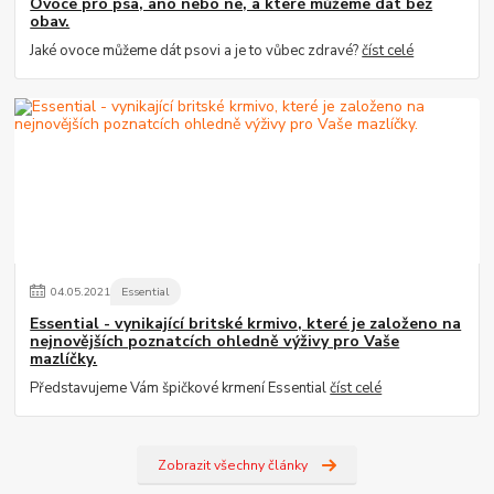
Ovoce pro psa, ano nebo ne, a které můžeme dát bez
obav.
Jaké ovoce můžeme dát psovi a je to vůbec zdravé?
číst celé
04
.
05
.
2021
Essential
Essential - vynikající britské krmivo, které je založeno na
nejnovějších poznatcích ohledně výživy pro Vaše
mazlíčky.
Představujeme Vám špičkové krmení Essential
číst celé
Zobrazit všechny články