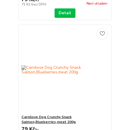
/
ks
Není skladem
71 Kč
bez DPH
Detail
Carnilove Dog Crunchy Snack
Salmon,Blueberries,meat 200g
79 Kč
/
ks