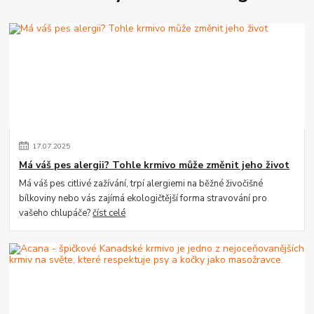
17
.
07
.
2025
Má váš pes alergii? Tohle krmivo může změnit jeho život
Má váš pes citlivé zažívání, trpí alergiemi na běžné živočišné
bílkoviny nebo vás zajímá ekologičtější forma stravování pro
vašeho chlupáče?
číst celé