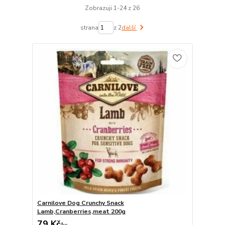
Zobrazuji 1-24 z 26
strana
z 2
další
Carnilove Dog Crunchy Snack
Lamb,Cranberries,meat 200g
79 Kč