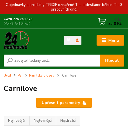
Objednávky s produkty TRIXIE označené T....., odesíláme během 2 - 3
pracovních dnů.
0
ks
+420 776 263 020
za
0 Kč
(Po-Pá, 8-16 hod.)
Menu
Hledat
Úvod
Psi
Pamlsky pro psy
Carnilove
Carnilove
Upřesnit parametry
Nejnovější
Nejlevnější
Nejdražší