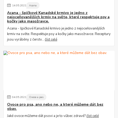
14
.
05
.
2021
Acana
Acana - špičkové Kanadské krmivo je jedno z
nejoceňovanějších krmiv na světe, které respektuje psy a
kočky jako masožravce.
Acana - špičkové Kanadské krmivo je jedno z nejoceňovanějších
krmiv na světe. Respektuje psy a kočky jako masožravce. Receptury
jsou vyráběny z čerstv...
číst celé
04
.
05
.
2021
Ovoce a pes
Ovoce pro psa, ano nebo ne, a které můžeme dát bez
obav.
Jaké ovoce můžeme dát psovi a je to vůbec zdravé?
číst celé