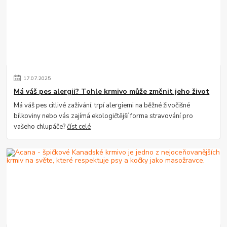
17
.
07
.
2025
Má váš pes alergii? Tohle krmivo může změnit jeho život
Má váš pes citlivé zažívání, trpí alergiemi na běžné živočišné
bílkoviny nebo vás zajímá ekologičtější forma stravování pro
vašeho chlupáče?
číst celé