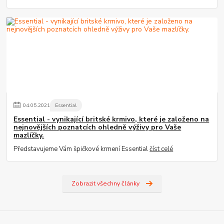
04
.
05
.
2021
Essential
Essential - vynikající britské krmivo, které je založeno na
nejnovějších poznatcích ohledně výživy pro Vaše
mazlíčky.
Představujeme Vám špičkové krmení Essential
číst celé
Zobrazit všechny články