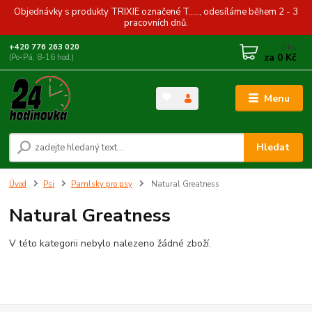
Objednávky s produkty TRIXIE označené T....., odesíláme během 2 - 3
pracovních dnů.
0
ks
+420 776 263 020
za
0 Kč
(Po-Pá, 8-16 hod.)
Menu
Hledat
Úvod
Psi
Pamlsky pro psy
Natural Greatness
Natural Greatness
V této kategorii nebylo nalezeno žádné zboží.