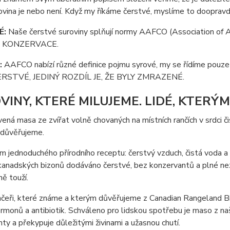
ovina je nebo není. Když my říkáme čerstvé, myslíme to dooprav
É:
Naše čerstvé suroviny splňují normy AAFCO (Association of 
 KONZERVACE.
:
AAFCO nabízí různé definice pojmu syrové, my se řídíme p
RSTVÉ, JEDINÝ ROZDÍL JE, ŽE BYLY ZMRAZENÉ.
VINY, KTERÉ MILUJEME. LIDÉ, KTERÝ
ená masa ze zvířat volně chovaných na místních rančích v srdci
 důvěřujeme.
m jednoduchého přírodního receptu: čerstvý vzduch, čistá voda a př
anadských bizonů dodáváno čerstvé, bez konzervantů a plné nezam
ně touží.
nčeři, které známe a kterým důvěřujeme z Canadian Rangeland Bis
ormonů a antibiotik. Schváleno pro lidskou spotřebu je maso z n
ty a překypuje důležitými živinami a užasnou chutí.