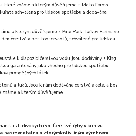
idmi, které známe a kterým důvěřujeme z Meko Farms.
e kuřata schválená pro lidskou spotřebu a dodávána
é známe a kterým důvěřujeme z Pine Park Turkey Farms ve
ý den čerstvé a bez konzervantů, schválené pro lidskou
ustále k dispozici čerstvou vodu, jsou dodávány z King
Jsou garantovány jako vhodné pro lidskou spotřebu.
draví prospěšných látek.
oteinů a tuků. Jsou k nám dodávána čerstvá a celá, a bez
eré známe a kterým důvěřujeme.
nitostí divokých ryb. Čerstvé ryby v krmivu
je nesrovnatelná s kterýmkoliv jiným výrobcem