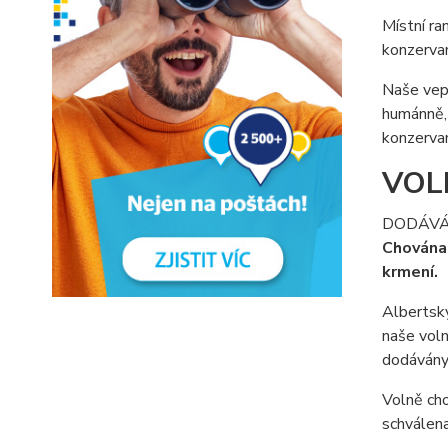
Místní ra
konzervan
Naše vepř
humánně, 
konzervan
VOL
DODÁVÁ
Chována 
krmení.
Albertský
naše voln
dodávány 
Volně cho
schválena