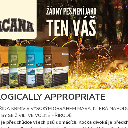
LOGICALLY APPROPRIATE
ŘÍDA KRMIV S VYSOKÝM OBSAHEM MASA, KTERÁ NAPODO
BY SE ŽIVILI VE VOLNÉ PŘÍRODĚ.
 je předchůdce všech psů domácích. Kočka divoká je předc