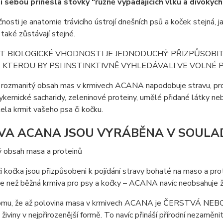
í sebou přinesla stovky “různě vypadajících vlků a divokých
nosti je anatomie trávicího ústrojí dnešních psů a koček stejná, ja
 také zůstávají stejné.
T BIOLOGICKÉ VHODNOSTI JE JEDNODUCHÝ: PŘIZPŮSOB
 KTEROU BY PSI INSTINKTIVNĚ VYHLEDÁVALI VE VOLNÉ 
 rozmanitý obsah mas v krmivech ACANA napodobuje stravu, pro 
kemické sacharidy, zeleninové proteiny, umělé přidané látky neb
la krmit vašeho psa či kočku.
VA ACANA JSOU VYRÁBĚNA V SOULADU
ý obsah masa a proteinů
i kočka jsou přizpůsobeni k pojídání stravy bohaté na maso a p
íce než běžná krmiva pro psy a kočky – ACANA navíc neobsahuje ž
tomu, že až polovina masa v krmivech ACANA je ČERSTVÁ NEBO 
živiny v nejpřirozenější formě. To navíc přináší přírodní nezaměnit