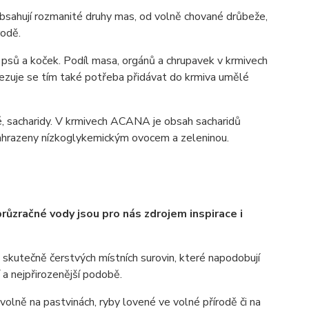
 obsahují rozmanité druhy mas, od volně chované drůbeže,
rodě.
psů a koček. Podíl masa, orgánů a chrupavek v krmivech
ezuje se tím také potřeba přidávat do krmiva umělé
é, sacharidy. V krmivech ACANA je obsah sacharidů
u nahrazeny nízkoglykemickým ovocem a zeleninou.
ůzračné vody jsou pro nás zdrojem inspirace i
skutečně čerstvých místních surovin, které napodobují
í a nejpřirozenější podobě.
volně na pastvinách, ryby lovené ve volné přírodě či na