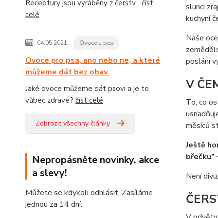
Receptury jsou vyráběny z čerstv...
číst
slunci zr
celé
kuchyní č
Naše oceň
04.05.2021
Ovoce a pes
zemědělsk
Ovoce pro psa, ano nebo ne, a které
poslání v
můžeme dát bez obav.
V ČEM
Jaké ovoce můžeme dát psovi a je to
vůbec zdravé?
číst celé
To, co os
usnadňuje
Zobrazit všechny články
měsíců st
Ještě ho
břečku” 
Nepropásněte novinky, akce
a slevy!
Není divu
Můžete se kdykoli odhlásit. Zasíláme
ČERS
jednou za 14 dní.
V odvětví