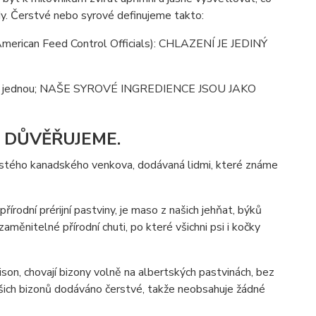
dy. Čerstvé nebo syrové definujeme takto:
American Feed Control Officials): CHLAZENÍ JE JEDINÝ
ouze jednou; NAŠE SYROVÉ INGREDIENCE JSOU JAKO
M DŮVĚŘUJEME.
 čistého kanadského venkova, dodávaná lidmi, které známe
írodní prérijní pastviny, je maso z našich jehňat, býků
ěnitelné přírodní chuti, po které všichni psi i kočky
on, chovají bizony volně na albertských pastvinách, bez
ašich bizonů dodáváno čerstvé, takže neobsahuje žádné