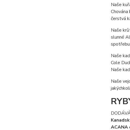
Naše kuřa
Chována b
čerstvá k
Naše krůt
slunné Al
spotřebu
Naše kach
Cole Duck
Naše kach
Naše vejc
jakýchkol
RYB
DODÁVÁ
Kanadské
ACANA od