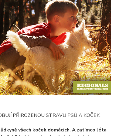
BUJÍ PŘIROZENOU STRAVU PSŮ A KOČEK,
hůdkyně všech koček domácích. A zatímco léta