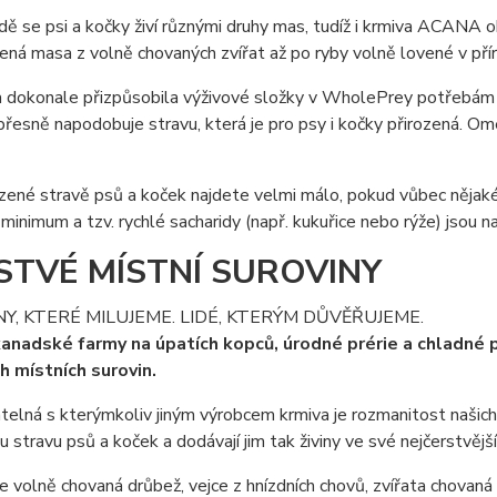
odě se psi a kočky živí různými druhy mas, tudíž i krmiva ACANA
ená masa z volně chovaných zvířat až po ryby volně lovené v pří
a dokonale přizpůsobila výživové složky v WholePrey potřebám 
sně napodobuje stravu, která je pro psy i kočky přirozená. Om
ozené stravě psů a koček najdete velmi málo, pokud vůbec nějak
 minimum a tzv. rychlé sacharidy (např. kukuřice nebo rýže) jso
STVÉ MÍSTNÍ SUROVINY
Y, KTERÉ MILUJEME. LIDÉ, KTERÝM DŮVĚŘUJEME.
nadské farmy na úpatích kopců, úrodné prérie a chladné pr
h místních surovin.
elná s kterýmkoliv jiným výrobcem krmiva je rozmanitost našich 
u stravu psů a koček a dodávají jim tak živiny ve své nejčerstvějš
e volně chovaná drůbež, vejce z hnízdních chovů, zvířata chovaná 