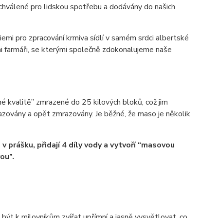
, schválené pro lidskou spotřebu a dodávány do našich
i pro zpracování krmiva sídlí v samém srdci albertské
i farmáři, se kterými společně zdokonalujeme naše
né kvalitě” zmrazené do 25 kilových bloků, což jim
azovány a opět zmrazovány. Je běžné, že maso je několik
 v prášku, přidají 4 díly vody a vytvoří “masovou
ou”.
být k milovníkům zvířat upřímní a jasně vysvětlovat, co