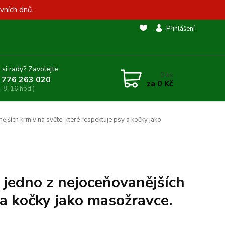
vních dnů.
Přihlášení
 si rady? Zavolejte.
0
ks
 776 263 020
za
0 Kč
, 8-16 hod.)
jších krmiv na světe, které respektuje psy a kočky jako
 jedno z nejoceňovanějších
 a kočky jako masožravce.