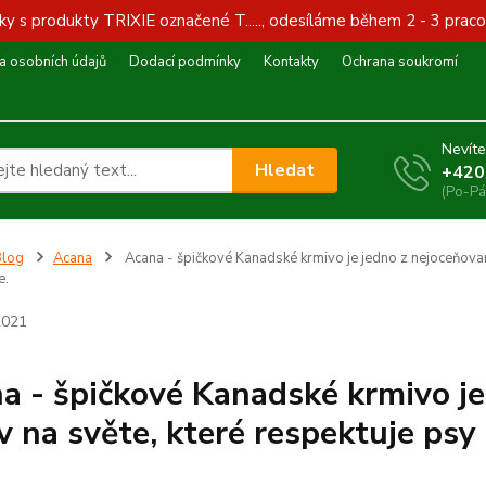
y s produkty TRIXIE označené T....., odesíláme během 2 - 3 praco
 osobních údajů
Dodací podmínky
Kontakty
Ochrana soukromí
Nevíte
Hledat
+420
(Po-Pá
Blog
Acana
Acana - špičkové Kanadské krmivo je jedno z nejoceňovaně
e.
2021
a - špičkové Kanadské krmivo je
v na světe, které respektuje psy