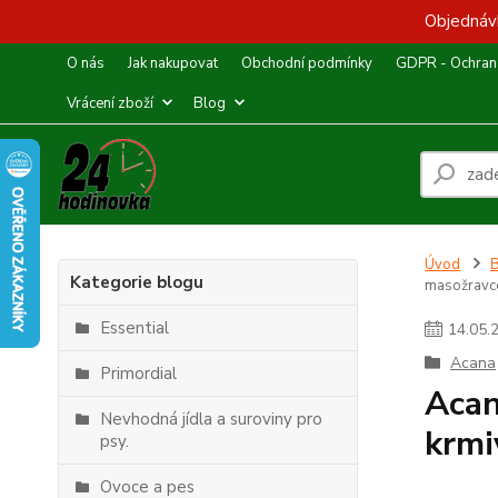
Objednávk
O nás
Jak nakupovat
Obchodní podmínky
GDPR - Ochrana
Vrácení zboží
Blog
Úvod
Kategorie blogu
masožravc
Essential
14
.
05
.
Acana
Primordial
Acan
Nevhodná jídla a suroviny pro
krmi
psy.
Ovoce a pes