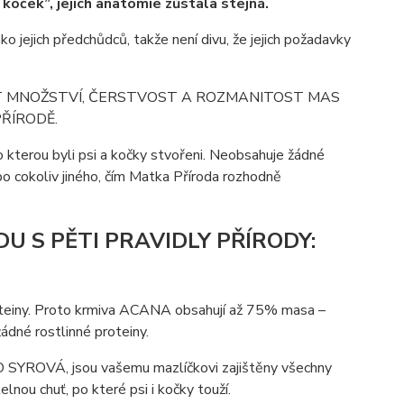
 koček”, jejich anatomie zůstala stejná.
ko jejich předchůdců, takže není divu, že jejich požadavky
IT MNOŽSTVÍ, ČERSTVOST A ROZMANITOST MAS
PŘÍRODĚ.
kterou byli psi a kočky stvořeni. Neobsahuje žádné
o cokoliv jiného, čím Matka Příroda rozhodně
 S PĚTI PRAVIDLY PŘÍRODY:
roteiny. Proto krmiva ACANA obsahují až 75% masa –
ádné rostlinné proteiny.
SYROVÁ, jsou vašemu mazlíčkovi zajištěny všechny
elnou chuť, po které psi i kočky touží.