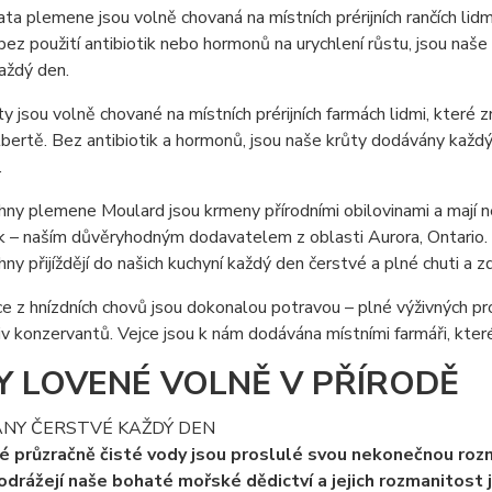
ta plemene jsou volně chovaná na místních prérijních rančích l
ez použití antibiotik nebo hormonů na urychlení růstu, jsou naš
aždý den.
y jsou volně chované na místních prérijních farmách lidmi, kter
bertě. Bez antibiotik a hormonů, jsou naše krůty dodávány každ
.
ny plemene Moulard jsou krmeny přírodními obilovinami a mají ne
 – naším důvěryhodným dodavatelem z oblasti Aurora, Ontario. 
ny přijíždějí do našich kuchyní každý den čerstvé a plné chuti a z
e z hnízdních chovů jsou dokonalou potravou – plné výživných pr
iv konzervantů. Vejce jsou k nám dodávána místními farmáři, kt
Y LOVENÉ VOLNĚ V PŘÍRODĚ
NY ČERSTVÉ KAŽDÝ DEN
 průzračně čisté vody jsou proslulé svou nekonečnou rozma
rážejí naše bohaté mořské dědictví a jejich rozmanitost 