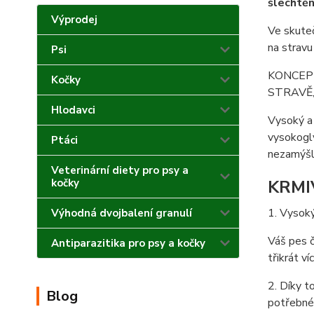
šlechtěn
Výprodej
Ve skuteč
na stravu
Psi
KONCEP
Kočky
STRAVĚ,
Hlodavci
Vysoký a
vysokogly
Ptáci
nezamýšle
Veterinární diety pro psy a
kočky
KRMI
1. Vysok
Výhodná dvojbalení granulí
Váš pes č
Antiparazitika pro psy a kočky
třikrát v
2. Díky 
Blog
potřebné 