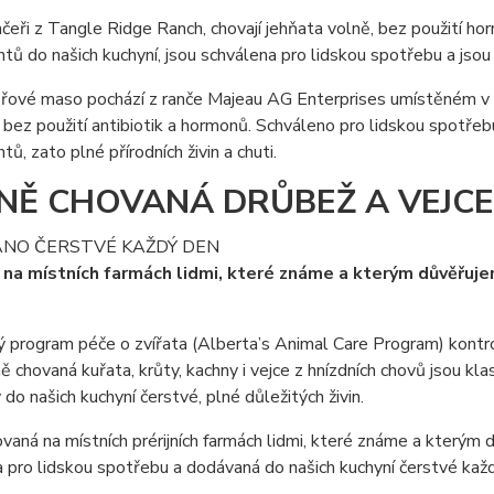
nčeři z Tangle Ridge Ranch, chovají jehňata volně, bez použití hor
tů do našich kuchyní, jsou schválena pro lidskou spotřebu a jsou pl
ové maso pochází z ranče Majeau AG Enterprises umístěném v srdc
bez použití antibiotik a hormonů. Schváleno pro lidskou spotře
tů, zato plné přírodních živin a chuti.
NĚ CHOVANÁ DRŮBEŽ A VEJCE
NO ČERSTVÉ KAŽDÝ DEN
na místních farmách lidmi, které známe a kterým důvěřuje
 program péče o zvířata (Alberta’s Animal Care Program) kontr
ě chovaná kuřata, krůty, kachny i vejce z hnízdních chovů jsou kl
do našich kuchyní čerstvé, plné důležitých živin.
vaná na místních prérijních farmách lidmi, které známe a kterým 
 pro lidskou spotřebu a dodávaná do našich kuchyní čerstvé každý