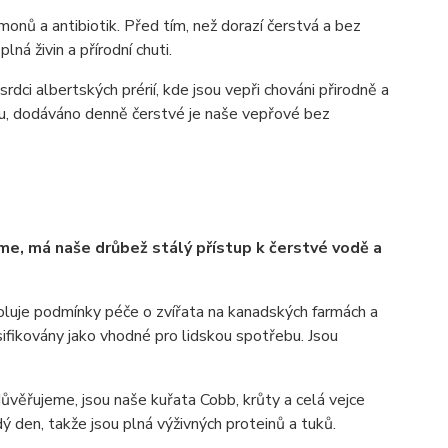
monů a antibiotik. Před tím, než dorazí čerstvá a bez
ná živin a přírodní chuti.
i albertských prérií, kde jsou vepři chováni přirodně a
bu, dodáváno denně čerstvé je naše vepřové bez
me, má naše drůbež stálý přístup k čerstvé vodě a
oluje podmínky péče o zvířata na kanadských farmách a
asifikovány jako vhodné pro lidskou spotřebu. Jsou
důvěřujeme, jsou naše kuřata Cobb, krůty a celá vejce
 den, takže jsou plná výživných proteinů a tuků.