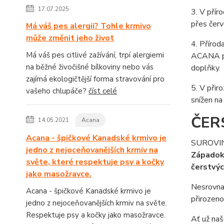
17.07.2025
3. V přír
přes červ
Má váš pes alergii? Tohle krmivo
může změnit jeho život
4. Přírod
Má váš pes citlivé zažívání, trpí alergiemi
ACANA pře
na běžné živočišné bílkoviny nebo vás
doplňky.
zajímá ekologičtější forma stravování pro
5. V přir
vašeho chlupáče?
číst celé
snížen na
ČER
14.05.2021
Acana
Acana - špičkové Kanadské krmivo je
SUROVIN
jedno z nejoceňovanějších krmiv na
Západoka
světe, které respektuje psy a kočky
čerstvýc
jako masožravce.
Nesrovnat
Acana - špičkové Kanadské krmivo je
přirozeno
jedno z nejoceňovanějších krmiv na světe.
Respektuje psy a kočky jako masožravce.
Ať už naš