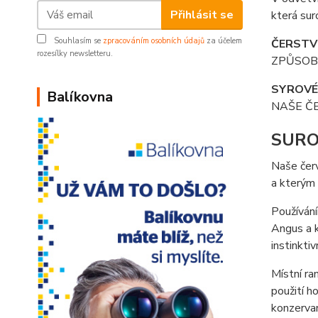
Přihlásit se
která sur
Souhlasím se
zpracováním osobních údajů
za účelem
ČERSTV
rozesílky newsletteru.
ZPŮSOB
SYROVÉ
Balíkovna
NAŠE ČE
SURO
Naše červ
a kterým
Používání
Angus a k
instinktiv
Místní ra
použití h
konzervan