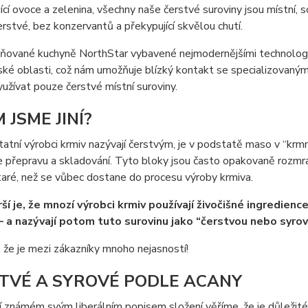
ající ovoce a zelenina, všechny naše čerstvé suroviny jsou místní
erstvé, bez konzervantů a překypující skvělou chutí.
ované kuchyně NorthStar vybavené nejmodernějšími technologiem
é oblasti, což nám umožňuje blízký kontakt se specializovaným
yužívat pouze čerstvé místní suroviny.
 JSME JINÍ?
tatní výrobci krmiv nazývají čerstvým, je v podstatě maso v “krm
 přepravu a skladování. Tyto bloky jsou často opakovaně rozmr
aré, než se vůbec dostane do procesu výroby krmiva.
rší je, že mnozí výrobci krmiv používají živočišné ingredience
– a nazývají potom tuto surovinu jako “čerstvou nebo syrov
, že je mezi zákazníky mnoho nejasností!
TVÉ A SYROVÉ PODLE ACANY
 známém svým liberálním popisem složení věříme, že je důležité 