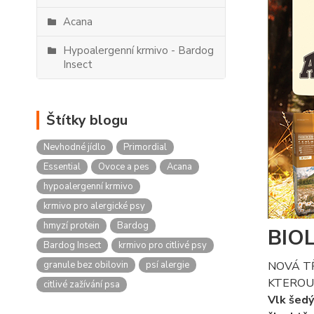
Acana
Hypoalergenní krmivo - Bardog
Insect
Štítky blogu
Nevhodné jídlo
Primordial
Essential
Ovoce a pes
Acana
hypoalergenní krmivo
krmivo pro alergické psy
hmyzí protein
Bardog
BIO
Bardog Insect
krmivo pro citlivé psy
granule bez obilovin
psí alergie
NOVÁ T
KTEROU 
citlivé zažívání psa
Vlk šedý