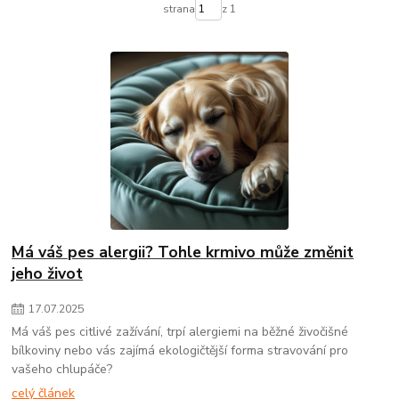
strana
z 1
Má váš pes alergii? Tohle krmivo může změnit
jeho život
17
.
07
.
2025
Má váš pes citlivé zažívání, trpí alergiemi na běžné živočišné
bílkoviny nebo vás zajímá ekologičtější forma stravování pro
vašeho chlupáče?
celý článek