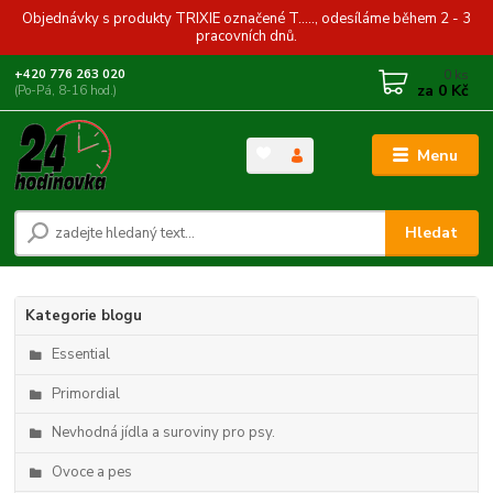
Objednávky s produkty TRIXIE označené T....., odesíláme během 2 - 3
pracovních dnů.
0
ks
+420 776 263 020
za
0 Kč
(Po-Pá, 8-16 hod.)
Menu
Hledat
Kategorie blogu
Essential
Primordial
Nevhodná jídla a suroviny pro psy.
Ovoce a pes