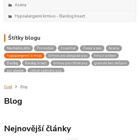
Acana
Hypoalergenní krmivo - Bardog Insect
Štítky blogu
Nevhodné jídlo
Primordial
Essential
Ovoce a pes
Acana
hypoalergenní krmivo
krmivo pro alergické psy
hmyzí protein
Bardog
Bardog Insect
krmivo pro citlivé psy
granule bez obilovin
psí alergie
citlivé zažívání psa
Úvod
Blog
Blog
Nejnovější články