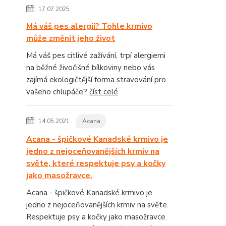
17.07.2025
Má váš pes alergii? Tohle krmivo
může změnit jeho život
Má váš pes citlivé zažívání, trpí alergiemi
na běžné živočišné bílkoviny nebo vás
zajímá ekologičtější forma stravování pro
vašeho chlupáče?
číst celé
14.05.2021
Acana
Acana - špičkové Kanadské krmivo je
jedno z nejoceňovanějších krmiv na
světe, které respektuje psy a kočky
jako masožravce.
Acana - špičkové Kanadské krmivo je
jedno z nejoceňovanějších krmiv na světe.
Respektuje psy a kočky jako masožravce.