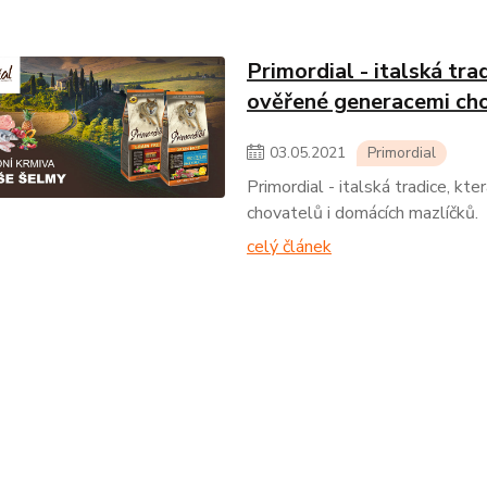
Primordial - italská tra
ověřené generacemi cho
03
.
05
.
2021
Primordial
Primordial - italská tradice, k
chovatelů i domácích mazlíčků.
celý článek