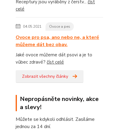
Receptury jsou vyráběny z čerstv...
číst
celé
04.05.2021
Ovoce a pes
Ovoce pro psa, ano nebo ne, a které
můžeme dát bez obav.
Jaké ovoce můžeme dát psovi a je to
vůbec zdravé?
číst celé
Zobrazit všechny články
Nepropásněte novinky, akce
a slevy!
Můžete se kdykoli odhlásit. Zasíláme
jednou za 14 dní.