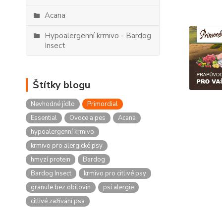
Acana
Hypoalergenní krmivo - Bardog
Insect
Štítky blogu
Nevhodné jídlo
Primordial
Essential
Ovoce a pes
Acana
hypoalergenní krmivo
krmivo pro alergické psy
hmyzí protein
Bardog
Bardog Insect
krmivo pro citlivé psy
granule bez obilovin
psí alergie
citlivé zažívání psa