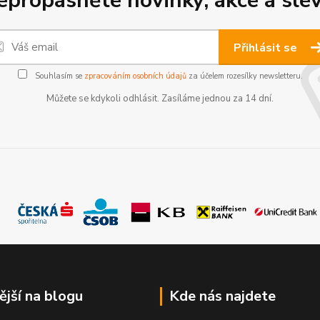
epropásněte novinky, akce a slev
Přihlásit se
Souhlasím se
zpracováním osobních údajů
za účelem rozesílky newsletteru.
Můžete se kdykoli odhlásit. Zasíláme jednou za 14 dní.
ější na blogu
Kde nás najdete