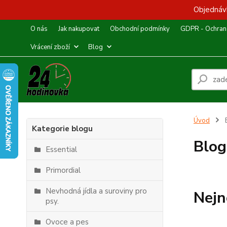
Objednávk
O nás
Jak nakupovat
Obchodní podmínky
GDPR - Ochrana
Vrácení zboží
Blog
Úvod
Kategorie blogu
Blog
Essential
Primordial
Nevhodná jídla a suroviny pro
Nejn
psy.
Ovoce a pes