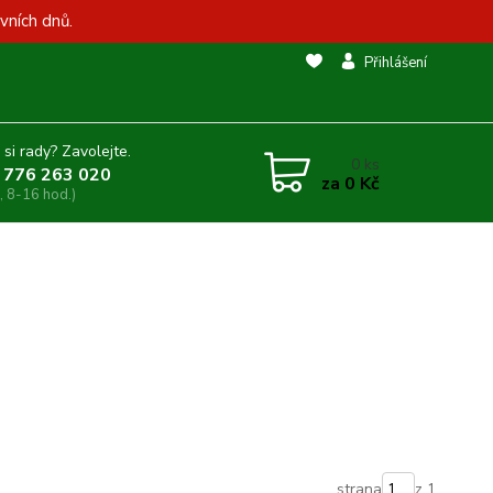
vních dnů.
Přihlášení
 si rady? Zavolejte.
0
ks
 776 263 020
za
0 Kč
, 8-16 hod.)
strana
z 1