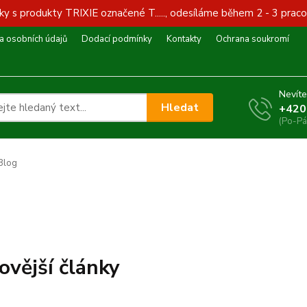
y s produkty TRIXIE označené T....., odesíláme během 2 - 3 praco
 osobních údajů
Dodací podmínky
Kontakty
Ochrana soukromí
Nevíte
Hledat
+420
(Po-Pá
Blog
ovější články