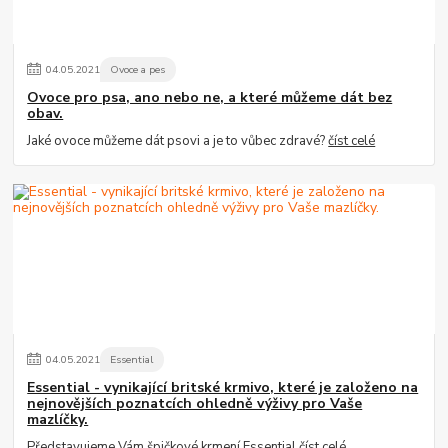
04
.
05
.
2021
Ovoce a pes
Ovoce pro psa, ano nebo ne, a které můžeme dát bez
obav.
Jaké ovoce můžeme dát psovi a je to vůbec zdravé?
číst celé
04
.
05
.
2021
Essential
Essential - vynikající britské krmivo, které je založeno na
nejnovějších poznatcích ohledně výživy pro Vaše
mazlíčky.
Představujeme Vám špičkové krmení Essential
číst celé