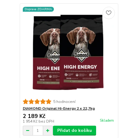
Doprava ZDARMA
5 hodnocení
DIAMOND Original Hi-Energy 2 x 22,7kg
2 189 Kč
Skladem
1 954 Kč
bez DPH
Přidat do košíku