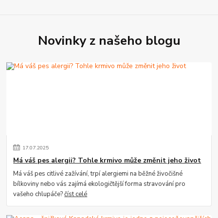
Novinky z našeho blogu
17
.
07
.
2025
Má váš pes alergii? Tohle krmivo může změnit jeho život
Má váš pes citlivé zažívání, trpí alergiemi na běžné živočišné
bílkoviny nebo vás zajímá ekologičtější forma stravování pro
vašeho chlupáče?
číst celé