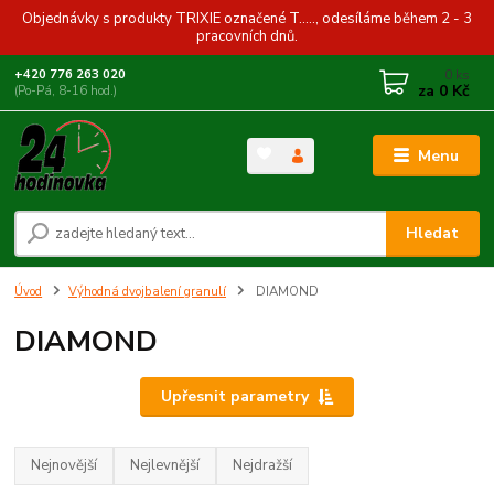
Objednávky s produkty TRIXIE označené T....., odesíláme během 2 - 3
pracovních dnů.
0
ks
+420 776 263 020
za
0 Kč
(Po-Pá, 8-16 hod.)
Menu
Hledat
Úvod
Výhodná dvojbalení granulí
DIAMOND
DIAMOND
Upřesnit parametry
Nejnovější
Nejlevnější
Nejdražší