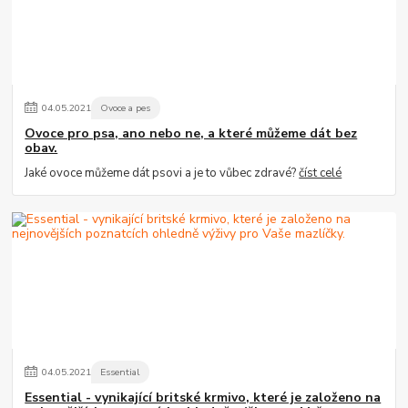
04
.
05
.
2021
Ovoce a pes
Ovoce pro psa, ano nebo ne, a které můžeme dát bez
obav.
Jaké ovoce můžeme dát psovi a je to vůbec zdravé?
číst celé
04
.
05
.
2021
Essential
Essential - vynikající britské krmivo, které je založeno na