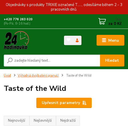
Objednávky s produkty TRIXIE označené T....., odesíláme během 2 - 3
pracovních dnů.
0
ks
+420 776 263 020
za
0 Kč
(Po-Pá, 8-16 hod.)
Menu
Hledat
Úvod
Výhodná dvojbalení granulí
Taste of the Wild
Taste of the Wild
Upřesnit parametry
Nejnovější
Nejlevnější
Nejdražší