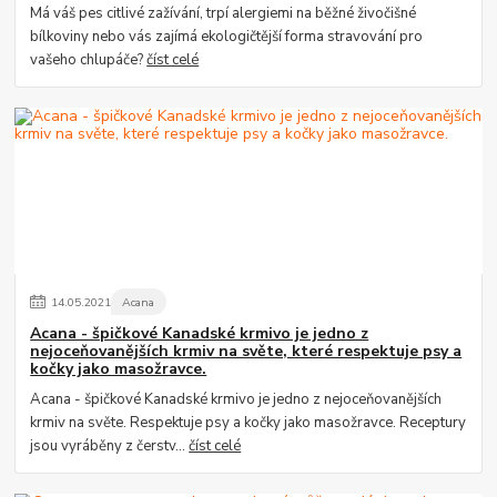
Má váš pes citlivé zažívání, trpí alergiemi na běžné živočišné
bílkoviny nebo vás zajímá ekologičtější forma stravování pro
vašeho chlupáče?
číst celé
14
.
05
.
2021
Acana
Acana - špičkové Kanadské krmivo je jedno z
nejoceňovanějších krmiv na světe, které respektuje psy a
kočky jako masožravce.
Acana - špičkové Kanadské krmivo je jedno z nejoceňovanějších
krmiv na světe. Respektuje psy a kočky jako masožravce. Receptury
jsou vyráběny z čerstv...
číst celé