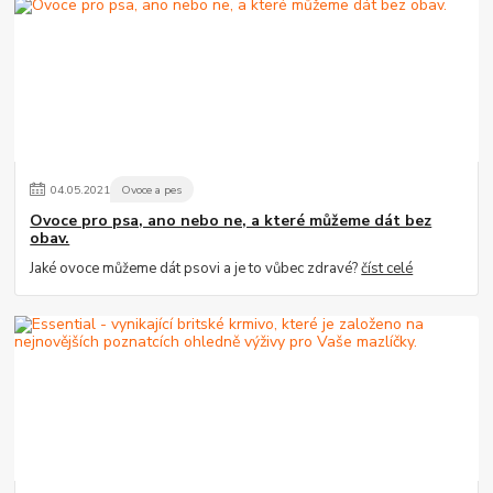
04
.
05
.
2021
Ovoce a pes
Ovoce pro psa, ano nebo ne, a které můžeme dát bez
obav.
Jaké ovoce můžeme dát psovi a je to vůbec zdravé?
číst celé