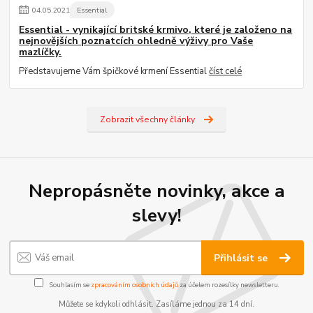
04
.
05
.
2021
Essential
Essential - vynikající britské krmivo, které je založeno na
nejnovějších poznatcích ohledně výživy pro Vaše
mazlíčky.
Představujeme Vám špičkové krmení Essential
číst celé
Zobrazit všechny články
Nepropásněte novinky, akce a
slevy!
Přihlásit se
Souhlasím se
zpracováním osobních údajů
za účelem rozesílky newsletteru.
Můžete se kdykoli odhlásit. Zasíláme jednou za 14 dní.