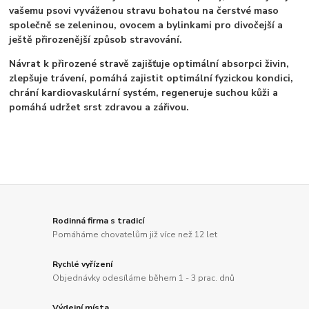
vašemu psovi vyváženou stravu bohatou na čerstvé maso
společně se zeleninou, ovocem a bylinkami pro divočejší a
ještě přirozenější způsob stravování.
Návrat k přirozené stravě zajišťuje optimální absorpci živin,
zlepšuje trávení, pomáhá zajistit optimální fyzickou kondici,
chrání kardiovaskulární systém, regeneruje suchou kůži a
pomáhá udržet srst zdravou a zářivou.
Rodinná firma s tradicí
Pomáháme chovatelům již více než 12 let
Rychlé vyřízení
Objednávky odesíláme během 1 - 3 prac. dnů
Výdejní místa