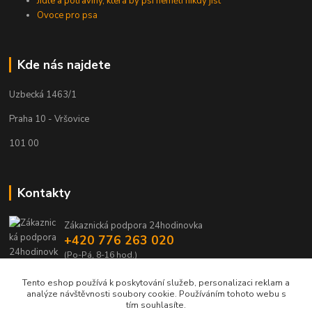
Jídle a potraviny, která by psi neměli nikdy jíst
Ovoce pro psa
Kde nás najdete
Uzbecká 1463/1
Praha 10 - Vršovice
101 00
Kontakty
Zákaznická podpora 24hodinovka
+420 776 263 020
(Po-Pá, 8-16 hod.)
Tento eshop používá k poskytování služeb, personalizaci reklam a
24hodinovka@seznam.cz
analýze návštěvnosti soubory cookie. Používáním tohoto webu s
tím souhlasíte.