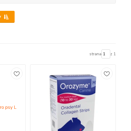
y
strana
z 1