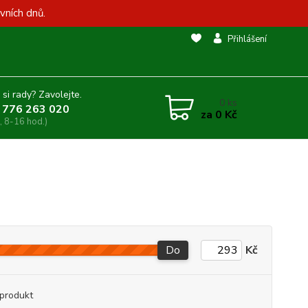
vních dnů.
Přihlášení
 si rady? Zavolejte.
0
ks
 776 263 020
za
0 Kč
, 8-16 hod.)
Do
Kč
produkt