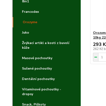
8in1
Francodex
Orozyme
Juko
Orozyme
10kg 22
Žvýkací artikl a kosti z buvolí
293 K
kůže
262 Kč
b
Masové pochoutky
Sušené pochoutky
Dentální pochoutky
Vitamínové pochoutky -
dropsy
Snack, Piškoty