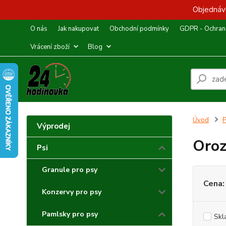
Objednávk
O nás
Jak nakupovat
Obchodní podmínky
GDPR - Ochrana
Vrácení zboží
Blog
Úvod
P
Výprodej
Oro
Psi
Granule pro psy
Cena:
Konzervy pro psy
Pamlsky pro psy
Skl