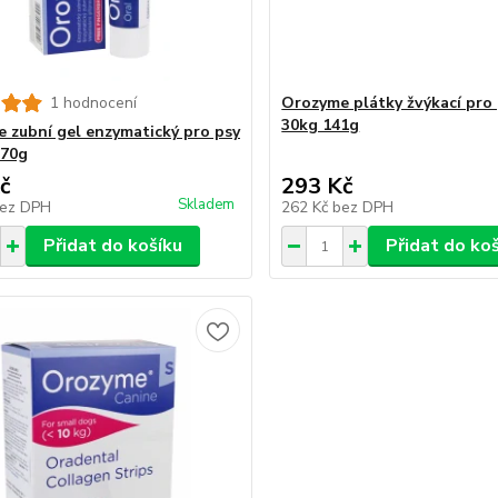
1 hodnocení
Orozyme plátky žvýkací pro 
30kg 141g
 zubní gel enzymatický pro psy
 70g
č
293 Kč
Skladem
ez DPH
262 Kč
bez DPH
Přidat do košíku
Přidat do ko