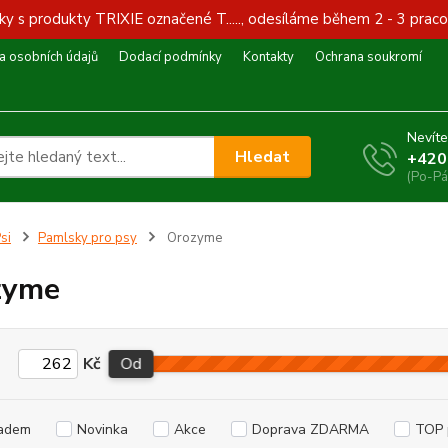
y s produkty TRIXIE označené T....., odesíláme během 2 - 3 praco
 osobních údajů
Dodací podmínky
Kontakty
Ochrana soukromí
Nevíte
Hledat
+420
(Po-Pá
si
Pamlsky pro psy
Orozyme
zyme
Kč
Od
adem
Novinka
Akce
Doprava ZDARMA
TOP 