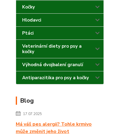
Kočky
Hlodavci
Ptáci
Veterinární diety pro psy a
kočky
Výhodná dvojbalení granulí
Antiparazitika pro psy a kočky
Blog
17.07.2025
Má váš pes alergii? Tohle krmivo
může změnit jeho život