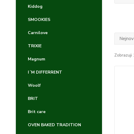
Kiddog
SMOOKIES
Carnilove
Nejnově
TRIXIE
Zobrazuji 
Magnum
I´M DIFFERRENT
Woolf
BRIT
Brit care
OVEN BAKED TRADITION