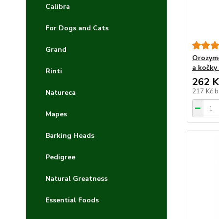
Calibra
For Dogs and Cats
Grand
Orozyme
a kočky
Rinti
262 K
217 Kč
b
Natureca
Mapes
Barking Heads
Pedigree
Natural Greatness
Essential Foods