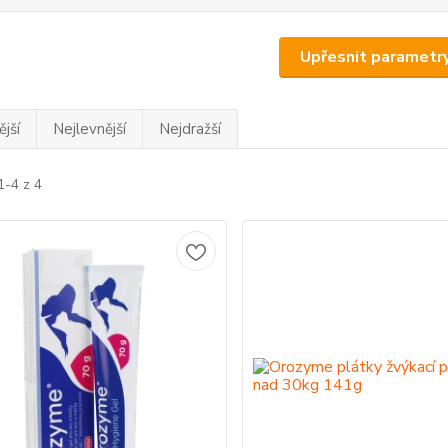
Upřesnit parametr
jší
Nejlevnější
Nejdražší
1-4 z 4