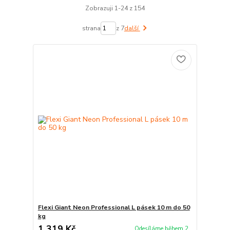
Zobrazuji 1-24 z 154
strana
z 7
další
Flexi Giant Neon Professional L pásek 10 m do 50
kg
1 319 Kč
Odesíláme během 2