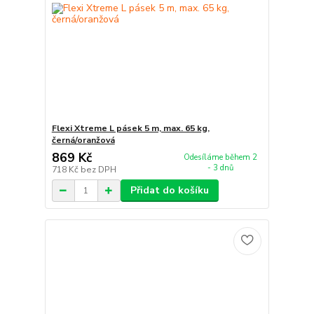
Flexi Xtreme L pásek 5 m, max. 65 kg,
černá/oranžová
869 Kč
Odesíláme během 2
- 3 dnů
718 Kč
bez DPH
Přidat do košíku