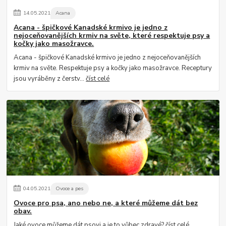
14
.
05
.
2021
Acana
Acana - špičkové Kanadské krmivo je jedno z
nejoceňovanějších krmiv na světe, které respektuje psy a
kočky jako masožravce.
Acana - špičkové Kanadské krmivo je jedno z nejoceňovanějších
krmiv na světe. Respektuje psy a kočky jako masožravce. Receptury
jsou vyráběny z čerstv...
číst celé
04
.
05
.
2021
Ovoce a pes
Ovoce pro psa, ano nebo ne, a které můžeme dát bez
obav.
Jaké ovoce můžeme dát psovi a je to vůbec zdravé?
číst celé