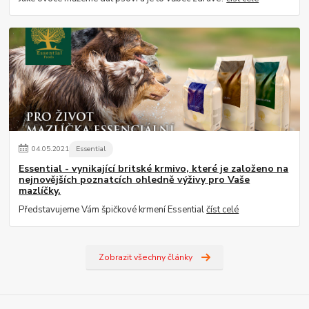
04
.
05
.
2021
Essential
Essential - vynikající britské krmivo, které je založeno na
nejnovějších poznatcích ohledně výživy pro Vaše
mazlíčky.
Představujeme Vám špičkové krmení Essential
číst celé
Zobrazit všechny články