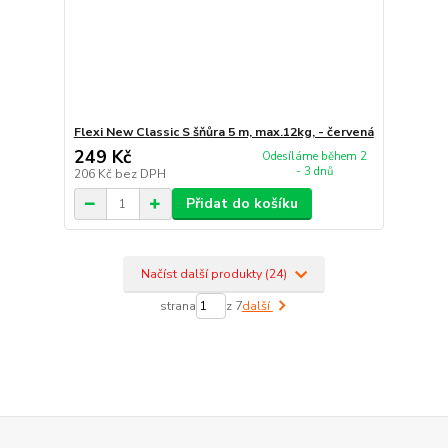
Flexi New Classic S šňůra 5 m, max.12kg, - červená
249 Kč
Odesíláme během 2
- 3 dnů
206 Kč
bez DPH
Přidat do košíku
Načíst další produkty (24)
strana
z 7
další