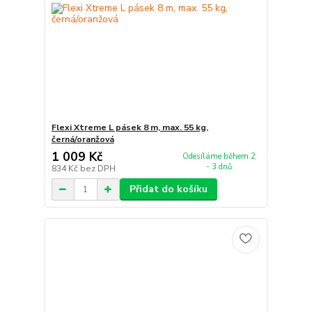
Flexi Xtreme L pásek 8 m, max. 55 kg,
černá/oranžová
1 009 Kč
Odesíláme během 2
- 3 dnů
834 Kč
bez DPH
Přidat do košíku