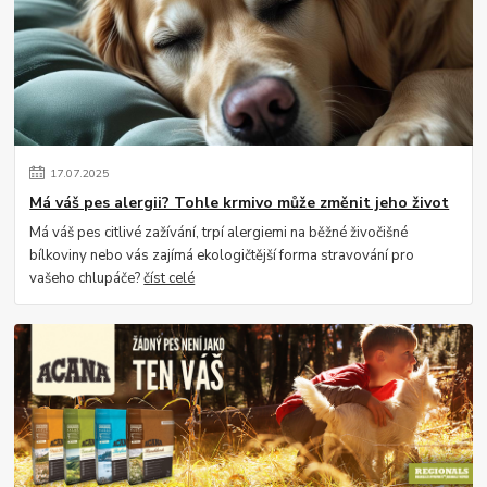
17
.
07
.
2025
Má váš pes alergii? Tohle krmivo může změnit jeho život
Má váš pes citlivé zažívání, trpí alergiemi na běžné živočišné
bílkoviny nebo vás zajímá ekologičtější forma stravování pro
vašeho chlupáče?
číst celé