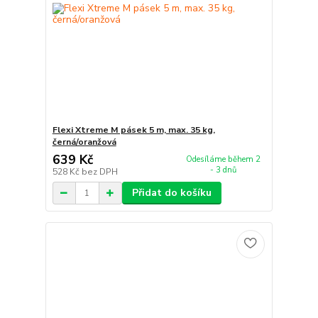
Flexi Xtreme M pásek 5 m, max. 35 kg,
černá/oranžová
639 Kč
Odesíláme během 2
- 3 dnů
528 Kč
bez DPH
Přidat do košíku