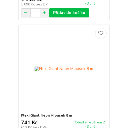
- 3 dnů
1 090 Kč
bez DPH
Přidat do košíku
Flexi Giant Neon M pásek 8 m
741 Kč
Odesíláme během 2
- 3 dnů
612 Kč
bez DPH