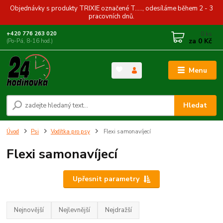
Objednávky s produkty TRIXIE označené T....., odesíláme během 2 - 3
pracovních dnů.
0
ks
+420 776 263 020
za
0 Kč
(Po-Pá, 8-16 hod.)
Menu
Hledat
Úvod
Psi
Vodítka pro psy
Flexi samonavíjecí
Flexi samonavíjecí
Upřesnit parametry
Nejnovější
Nejlevnější
Nejdražší