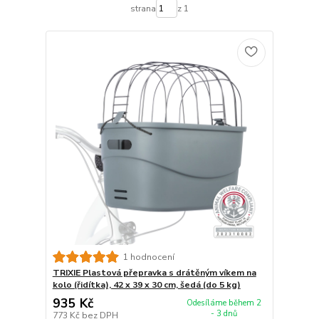
strana
z 1
1 hodnocení
TRIXIE Plastová přepravka s drátěným víkem na
kolo (řidítka), 42 x 39 x 30 cm, šedá (do 5 kg)
935 Kč
Odesíláme během 2
- 3 dnů
773 Kč
bez DPH