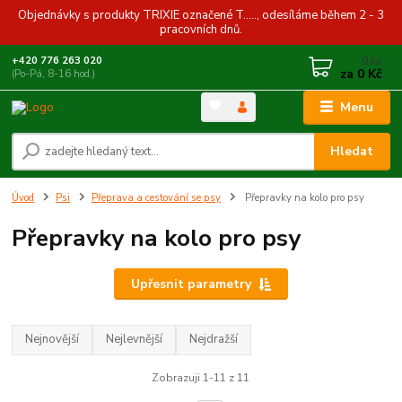
Objednávky s produkty TRIXIE označené T....., odesíláme během 2 - 3
pracovních dnů.
0
ks
+420 776 263 020
za
0 Kč
(Po-Pá, 8-16 hod.)
Menu
Hledat
Úvod
Psi
Přeprava a cestování se psy
Přepravky na kolo pro psy
Přepravky na kolo pro psy
Upřesnit parametry
Nejnovější
Nejlevnější
Nejdražší
Zobrazuji 1-11 z 11