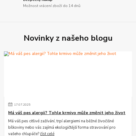
Možnost vrácení zboží do 14 dnů
Novinky z našeho blogu
17
.
07
.
2025
Má váš pes alergii? Tohle krmivo může změnit jeho život
Má váš pes citlivé zažívání, trpí alergiemi na běžné živočišné
bílkoviny nebo vás zajímá ekologičtější forma stravování pro
vašeho chlupáče?
číst celé