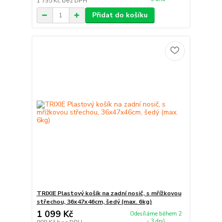
1 735 Kč
bez DPH
Přidat do košíku
TRIXIE Plastový košík na zadní nosič, s mřížkovou
střechou, 36x47x46cm, šedý (max. 6kg)
1 099 Kč
Odesíláme během 2
- 3 dnů