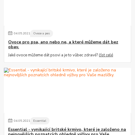
04
.
05
.
2021
Ovoce a pes
Ovoce pro psa, ano nebo ne, a které můžeme dát bez
obav.
Jaké ovoce můžeme dát psovi a je to vůbec zdravé?
číst celé
04
.
05
.
2021
Essential
Essential - vynikající britské krmivo, které je založeno na
nejnovějších poznatcích ohledně výživy pro Vaše