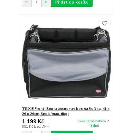
Přidat do košíku
TRIXIE Front-Box transportní box na řidítka, 41 x
26 x 26cm, šedá (max. 6kg)
1 199 Kč
Odesíláme během 2
- 3 dnů
991 Kč
bez DPH