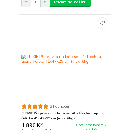
Přidat do košíku
2 hodnocení
TRIXIE Přepravka na kolo se síť.střechou, up.na
řidítka 41x47x29 cm (max. 6kg)
1 890 Kč
Odesíláme během 2
- 3 dnů