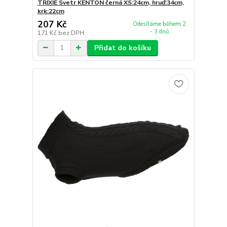
TRIXIE Svetr KENTON černá XS:24cm, hruď:34cm,
krk:22cm
207 Kč
Odesíláme během 2
- 3 dnů
171 Kč
bez DPH
Přidat do košíku