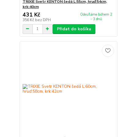
TRIXIE Svetr KENTON šedá L:55cm, hruď:54cm,
krk:40cm
431 Kč
Odesíláme během 2
- 3 dnů
356 Kč
bez DPH
Přidat do košíku