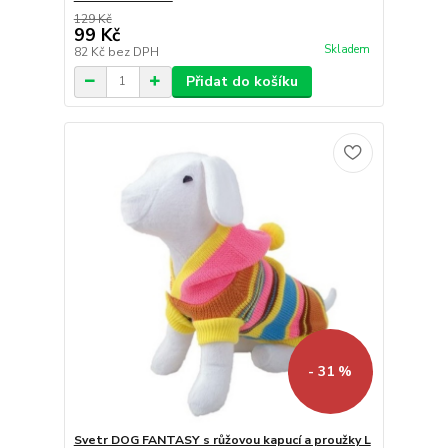
129 Kč
99 Kč
Skladem
82 Kč
bez DPH
Přidat do košíku
- 31 %
Svetr DOG FANTASY s růžovou kapucí a proužky L