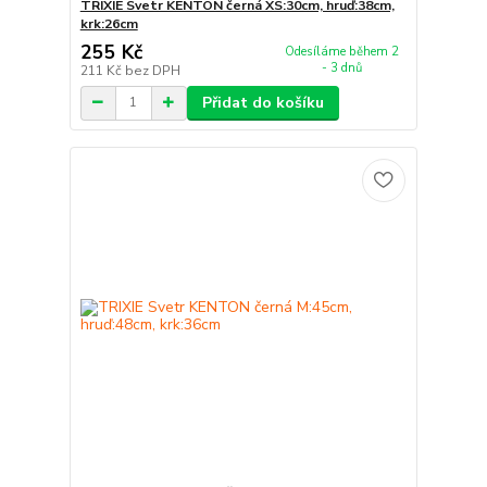
TRIXIE Svetr KENTON černá XS:30cm, hruď:38cm,
krk:26cm
255 Kč
Odesíláme během 2
- 3 dnů
211 Kč
bez DPH
Přidat do košíku