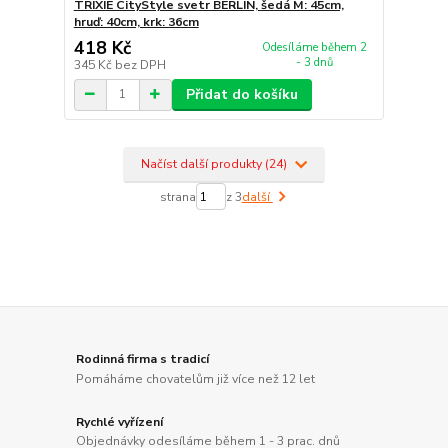
TRIXIE CityStyle svetr BERLIN, šedá M: 45cm,
hruď: 40cm, krk: 36cm
418 Kč
Odesíláme během 2
- 3 dnů
345 Kč
bez DPH
Přidat do košíku
Načíst další produkty (24)
strana
z 3
další
Rodinná firma s tradicí
Pomáháme chovatelům již více než 12 let
Rychlé vyřízení
Objednávky odesíláme během 1 - 3 prac. dnů