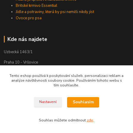
Britské krmivo Essential
Jídle a potraviny, která by psi neměli nikdy jíst
Ovoce pro psa
Kde nás najdete
Uzbecká 1463/1
Praha 10 - Vršovice
101 00
Tento eshop používá k poskytování služeb, personalizaci reklam a
analýze návštěvnosti soubory cookie. Používáním tohoto webu s
tím souhlasíte.
Kontakty
Souhlasím
Nastavení
Zákaznická podpora 24hodinovka
+420 776 263 020
(Po-Pá, 8-16 hod.)
Souhlas můžete odmítnout
zde
.
24hodinovka@seznam.cz