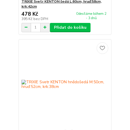
TRIXIE Svetr KENTON šedá L:60cm, hruď:58cm,
krk:42cm
478 Kč
Odesíláme během 2
- 3 dnů
395 Kč
bez DPH
Přidat do košíku