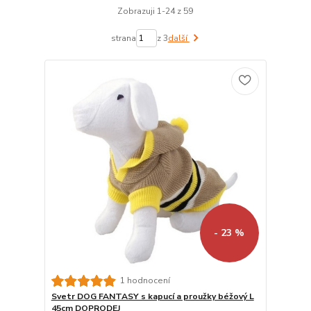
Zobrazuji 1-24 z 59
strana
z 3
další
- 23 %
1 hodnocení
Svetr DOG FANTASY s kapucí a proužky béžový L
45cm DOPRODEJ