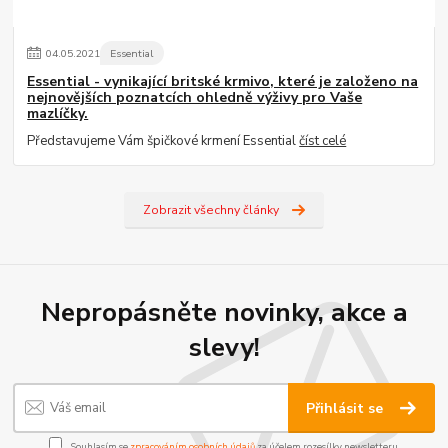
04
.
05
.
2021
Essential
Essential - vynikající britské krmivo, které je založeno na
nejnovějších poznatcích ohledně výživy pro Vaše
mazlíčky.
Představujeme Vám špičkové krmení Essential
číst celé
Zobrazit všechny články
Nepropásněte novinky, akce a
slevy!
Přihlásit se
Souhlasím se
zpracováním osobních údajů
za účelem rozesílky newsletteru.