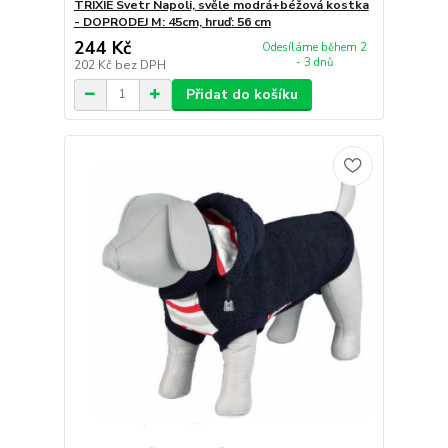
TRIXIE Svetr Napoli, svěle modrá+béžová kostka
- DOPRODEJ M: 45cm, hruď: 56 cm
244 Kč
Odesíláme během 2
- 3 dnů
202 Kč
bez DPH
Přidat do košíku