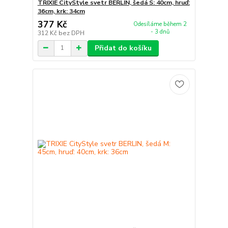
TRIXIE CityStyle svetr BERLIN, šedá S: 40cm, hruď:
36cm, krk: 34cm
377 Kč
Odesíláme během 2
- 3 dnů
312 Kč
bez DPH
Přidat do košíku