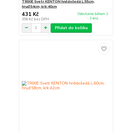
TRIXIE Svetr KENTON hnědošedá L:55cm,
hruď:54cm, krk:40cm
431 Kč
Odesíláme během 2
- 3 dnů
356 Kč
bez DPH
Přidat do košíku