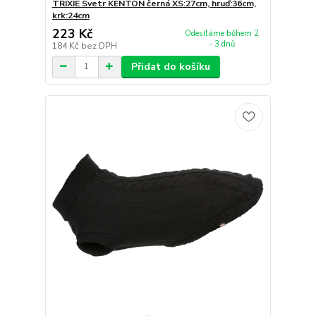
TRIXIE Svetr KENTON černá XS:27cm, hruď:36cm,
krk:24cm
223 Kč
Odesíláme během 2
- 3 dnů
184 Kč
bez DPH
Přidat do košíku