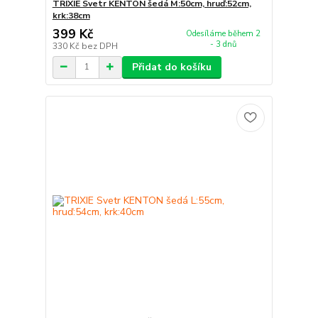
TRIXIE Svetr KENTON šedá M:50cm, hruď:52cm,
krk:38cm
399 Kč
Odesíláme během 2
- 3 dnů
330 Kč
bez DPH
Přidat do košíku