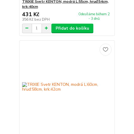
TRIXIE Svetr KENTON, modrá L:55cm, hruď:54cm,
krk:40cm
431 Kč
Odesíláme během 2
- 3 dnů
356 Kč
bez DPH
Přidat do košíku