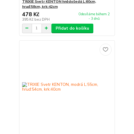
TRIXIE Svetr KENTON hnědošedá L:60cm,
hruď:58cm, krk:42cm
478 Kč
Odesíláme během 2
- 3 dnů
395 Kč
bez DPH
Přidat do košíku