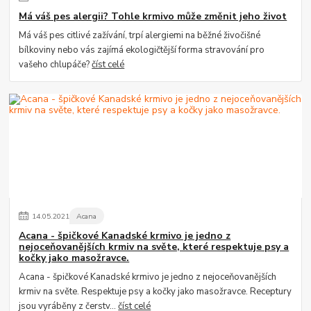
Má váš pes alergii? Tohle krmivo může změnit jeho život
Má váš pes citlivé zažívání, trpí alergiemi na běžné živočišné
bílkoviny nebo vás zajímá ekologičtější forma stravování pro
vašeho chlupáče?
číst celé
14
.
05
.
2021
Acana
Acana - špičkové Kanadské krmivo je jedno z
nejoceňovanějších krmiv na světe, které respektuje psy a
kočky jako masožravce.
Acana - špičkové Kanadské krmivo je jedno z nejoceňovanějších
krmiv na světe. Respektuje psy a kočky jako masožravce. Receptury
jsou vyráběny z čerstv...
číst celé