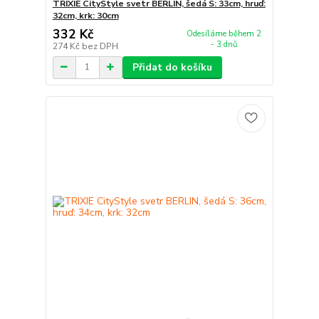
TRIXIE CityStyle svetr BERLIN, šedá S: 33cm, hruď:
32cm, krk: 30cm
332 Kč
Odesíláme během 2
- 3 dnů
274 Kč
bez DPH
Přidat do košíku