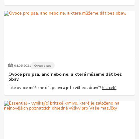
04
.
05
.
2021
Ovoce a pes
Ovoce pro psa, ano nebo ne, a které můžeme dát bez
obav.
Jaké ovoce můžeme dát psovi a je to vůbec zdravé?
číst celé