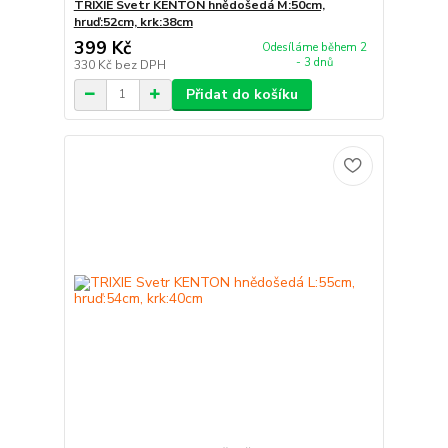
TRIXIE Svetr KENTON hnědošedá M:50cm,
hruď:52cm, krk:38cm
399 Kč
Odesíláme během 2
- 3 dnů
330 Kč
bez DPH
Přidat do košíku