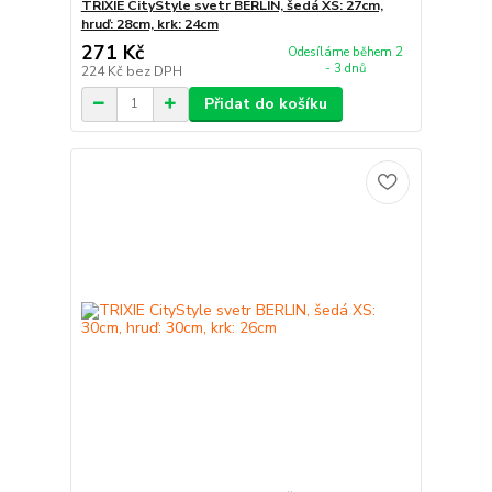
TRIXIE CityStyle svetr BERLIN, šedá XS: 27cm,
hruď: 28cm, krk: 24cm
271 Kč
Odesíláme během 2
- 3 dnů
224 Kč
bez DPH
Přidat do košíku