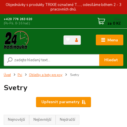
Objednávky s produkty TRIXIE označené T....., odesíláme během 2 - 3
pracovních dnů.
0
ks
+420 776 263 020
za
0 Kč
(Po-Pá, 8-16 hod.)
Menu
Hledat
Úvod
Psi
Oblečky a boty pro psy
Svetry
Svetry
Upřesnit parametry
Nejnovější
Nejlevnější
Nejdražší