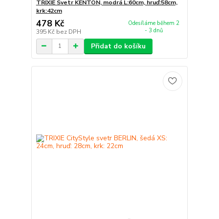
TRIXIE Svetr KENTON, modrá L:60cm, hruď:58cm,
krk:42cm
478 Kč
Odesíláme během 2
- 3 dnů
395 Kč
bez DPH
Přidat do košíku