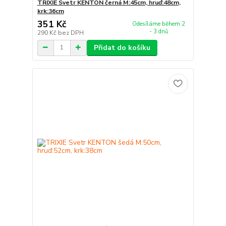
TRIXIE Svetr KENTON černá M:45cm, hruď:48cm,
krk:36cm
351 Kč
Odesíláme během 2
- 3 dnů
290 Kč
bez DPH
Přidat do košíku