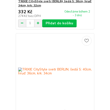
TRIXIE CityStyle svetr BERLIN, šedá S: 36cm, hruď:
34cm, krk: 32cm
332 Kč
Odesíláme během 2
- 3 dnů
274 Kč
bez DPH
Přidat do košíku