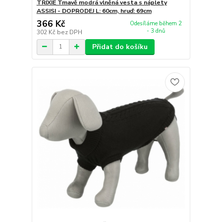
TRIXIE Tmavě modrá vlněná vesta s náplety
ASSISI - DOPRODEJ L: 60cm, hruď: 69cm
366 Kč
Odesíláme během 2
- 3 dnů
302 Kč
bez DPH
Přidat do košíku