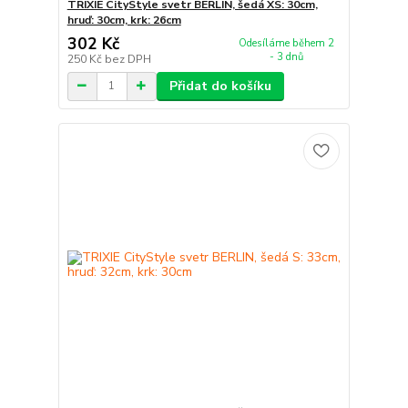
TRIXIE CityStyle svetr BERLIN, šedá XS: 30cm,
hruď: 30cm, krk: 26cm
302 Kč
Odesíláme během 2
- 3 dnů
250 Kč
bez DPH
Přidat do košíku