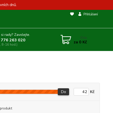
vních dnů.
Přihlášení
 si rady? Zavolejte.
0
ks
 776 263 020
za
0 Kč
, 8-16 hod.)
Do
Kč
produkt