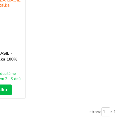
ASIL -
alka 100%
desíláme
m 2 - 3 dnů
šíku
strana
z 1