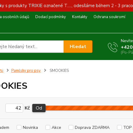
y s produkty TRIXIE označené T....., odesíláme během 2 - 3 praco
 osobních údajů
Dodací podmínky
Kontakty
Ochrana soukromí
Nevíte
Hledat
+420
(Po-Pá
si
Pamlsky pro psy
SMOOKIES
OKIES
Kč
Od
adem
Novinka
Akce
Doprava ZDARMA
TOP 