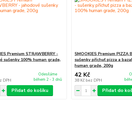
ES Premium STRAWBERRY -
SMOOKIES Premium PIZZA B
é sušenky 100% human grade,
sušenky příchuť pizza a baz
human grade, 200g
42 Kč
Odesíláme
O
během 2 - 3 dnů
běhe
z DPH
38 Kč
bez DPH
Přidat do košíku
Přidat do ko