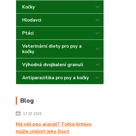
Kočky
Hlodavci
Ptáci
Veterinární diety pro psy a
kočky
Výhodná dvojbalení granulí
Antiparazitika pro psy a kočky
Blog
17.07.2025
Má váš pes alergii? Tohle krmivo
může změnit jeho život