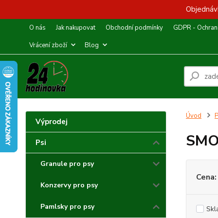
Objednávk
O nás
Jak nakupovat
Obchodní podmínky
GDPR - Ochrana
Vrácení zboží
Blog
Úvod
P
Výprodej
SMO
Psi
Granule pro psy
Cena:
Konzervy pro psy
Pamlsky pro psy
Skl