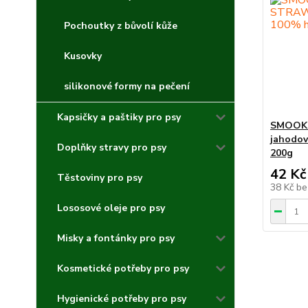
Pochoutky z bůvolí kůže
Kusovky
silikonové formy na pečení
Kapsičky a paštiky pro psy
SMOOKI
jahodov
Doplňky stravy pro psy
200g
42 Kč
Těstoviny pro psy
38 Kč
be
Lososové oleje pro psy
Misky a fontánky pro psy
Kosmetické potřeby pro psy
Hygienické potřeby pro psy