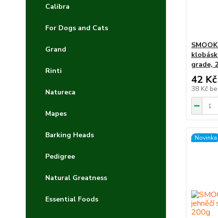
Calibra
For Dogs and Cats
SMOOKI
Grand
klobás
grade, 
Rinti
42 Kč
38 Kč
be
Natureca
Mapes
Barking Heads
Novinka
Pedigree
Natural Greatness
Essential Foods