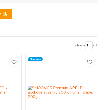
y
strana
z 1
Novinka