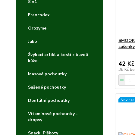
8in1
Francodex
Orozyme
SMOOKI
Juko
sušenky
Žvýkací artikl a kosti z buvolí
kůže
42 Kč
38 Kč
be
Masové pochoutky
Sušené pochoutky
Novinka
Dentální pochoutky
Vitamínové pochoutky -
dropsy
Snack, Piškoty