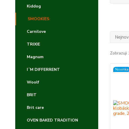
Kiddog
SMOOKIES
Carnilove
Nejnově
TRIXIE
Zobrazuji 
Magnum
I´M DIFFERRENT
Novinka
Woolf
BRIT
Brit care
OVEN BAKED TRADITION