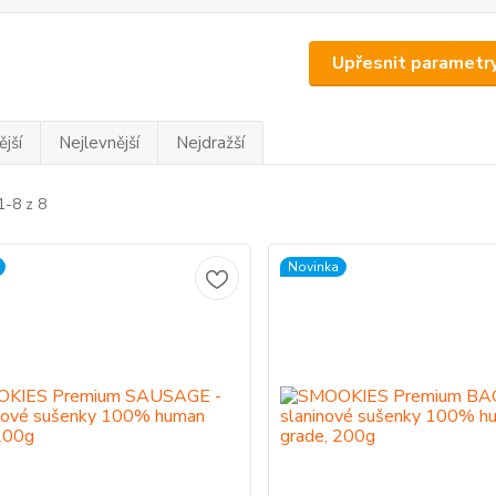
Upřesnit parametr
jší
Nejlevnější
Nejdražší
1-8 z 8
Novinka