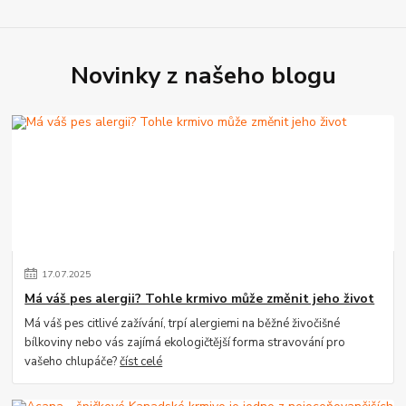
Novinky z našeho blogu
17
.
07
.
2025
Má váš pes alergii? Tohle krmivo může změnit jeho život
Má váš pes citlivé zažívání, trpí alergiemi na běžné živočišné
bílkoviny nebo vás zajímá ekologičtější forma stravování pro
vašeho chlupáče?
číst celé