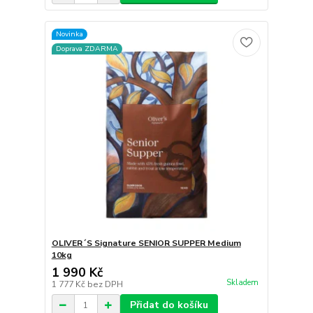
Novinka
Doprava ZDARMA
OLIVER´S Signature SENIOR SUPPER Medium
10kg
1 990 Kč
Skladem
1 777 Kč
bez DPH
Přidat do košíku