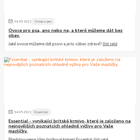
04
.
05
.
2021
Ovoce a pes
Ovoce pro psa, ano nebo ne, a které můžeme dát bez
obav.
Jaké ovoce můžeme dát psovi a je to vůbec zdravé?
číst celé
04
.
05
.
2021
Essential
Essential - vynikající britské krmivo, které je založeno na
nejnovějších poznatcích ohledně výživy pro Vaše
mazlíčky.
Představujeme Vám špičkové krmení Essential
číst celé