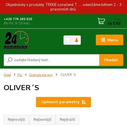
Objednávky s produkty TRIXIE označené T....., odesíláme během 2 - 3
pracovních dnů.
0
ks
+420 776 263 020
za
0 Kč
(Po-Pá, 8-16 hod.)
Menu
Hledat
Úvod
Psi
Granule pro psy
OLIVER´S
OLIVER´S
Upřesnit parametry
Nejnovější
Nejlevnější
Nejdražší