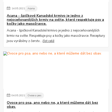
14
.
05
.
2021
Acana
Acana - špičkové Kanadské krmivo je jedno z
nejoceňovanějších krmiv na světe, které respektuje psy a
kočky jako masožravce.
Acana - špičkové Kanadské krmivo je jedno z nejoceňovanějších
krmiv na světe. Respektuje psy a kočky jako masožravce. Receptury
jsou vyráběny z čerstv...
číst celé
04
.
05
.
2021
Ovoce a pes
Ovoce pro psa, ano nebo ne, a které můžeme dát bez
obav.