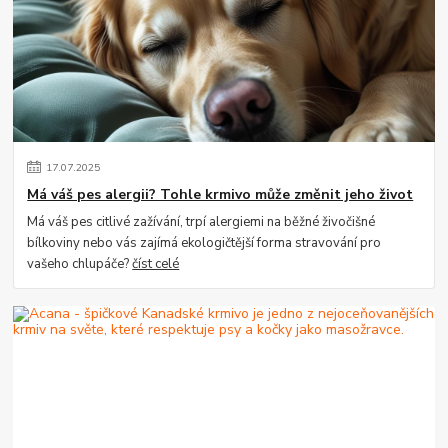
17
.
07
.
2025
Má váš pes alergii? Tohle krmivo může změnit jeho život
Má váš pes citlivé zažívání, trpí alergiemi na běžné živočišné
bílkoviny nebo vás zajímá ekologičtější forma stravování pro
vašeho chlupáče?
číst celé