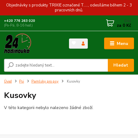
Objednávky s produkty TRIXIE označené T....., odesíláme během 2 - 3
pracovních dnů.
0
ks
+420 776 263 020
za
0 Kč
(Po-Pá, 8-16 hod.)
Menu
Hledat
Úvod
Psi
Pamlsky pro psy
Kusovky
Kusovky
V této kategorii nebylo nalezeno žádné zboží.