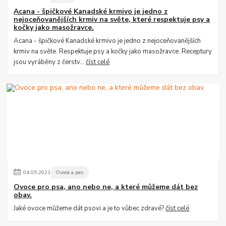
Acana - špičkové Kanadské krmivo je jedno z
nejoceňovanějších krmiv na světe, které respektuje psy a
kočky jako masožravce.
Acana - špičkové Kanadské krmivo je jedno z nejoceňovanějších
krmiv na světe. Respektuje psy a kočky jako masožravce. Receptury
jsou vyráběny z čerstv...
číst celé
04
.
05
.
2021
Ovoce a pes
Ovoce pro psa, ano nebo ne, a které můžeme dát bez
obav.
Jaké ovoce můžeme dát psovi a je to vůbec zdravé?
číst celé