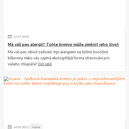
17
.
07
.
2025
Má váš pes alergii? Tohle krmivo může změnit jeho život
Má váš pes citlivé zažívání, trpí alergiemi na běžné živočišné
bílkoviny nebo vás zajímá ekologičtější forma stravování pro
vašeho chlupáče?
číst celé
14
.
05
.
2021
Acana