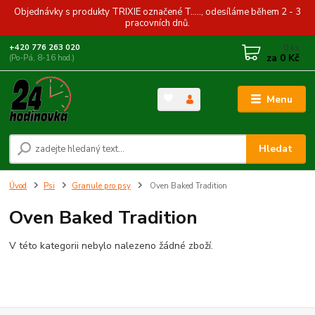
Objednávky s produkty TRIXIE označené T....., odesíláme během 2 - 3
pracovních dnů.
0
ks
+420 776 263 020
za
0 Kč
(Po-Pá, 8-16 hod.)
Menu
Hledat
Úvod
Psi
Granule pro psy
Oven Baked Tradition
Oven Baked Tradition
V této kategorii nebylo nalezeno žádné zboží.