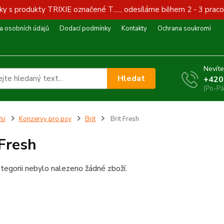
y s produkty TRIXIE označené T....., odesíláme během 2 - 3 praco
 osobních údajů
Dodací podmínky
Kontakty
Ochrana soukromí
Nevíte
Hledat
+420
(Po-Pá
si
Konzervy pro psy
Brit
Brit Fresh
 Fresh
tegorii nebylo nalezeno žádné zboží.