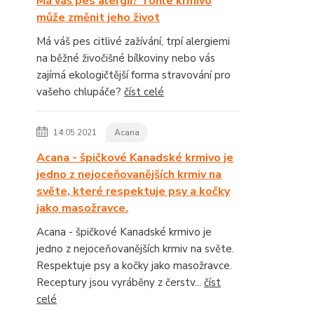
Má váš pes alergii? Tohle krmivo
může změnit jeho život
Má váš pes citlivé zažívání, trpí alergiemi
na běžné živočišné bílkoviny nebo vás
zajímá ekologičtější forma stravování pro
vašeho chlupáče?
číst celé
14.05.2021
Acana
Acana - špičkové Kanadské krmivo je
jedno z nejoceňovanějších krmiv na
světe, které respektuje psy a kočky
jako masožravce.
Acana - špičkové Kanadské krmivo je
jedno z nejoceňovanějších krmiv na světe.
Respektuje psy a kočky jako masožravce.
Receptury jsou vyráběny z čerstv...
číst
celé