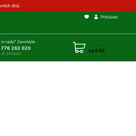
vních dnů.
Přihlášení
 si rady? Zavolejte.
0
ks
 776 263 020
za
0 Kč
, 8-16 hod.)