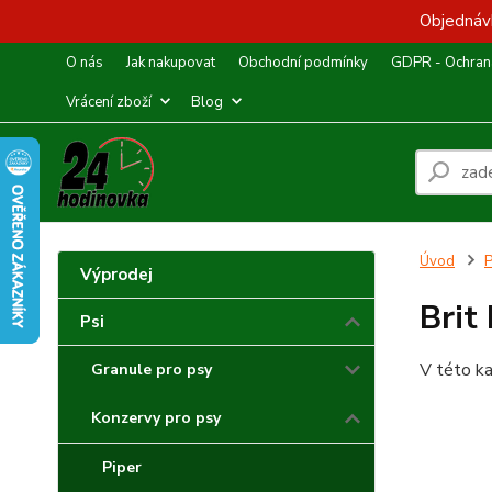
Objednávk
O nás
Jak nakupovat
Obchodní podmínky
GDPR - Ochrana
Vrácení zboží
Blog
Úvod
P
Výprodej
Brit
Psi
V této ka
Granule pro psy
Konzervy pro psy
Piper