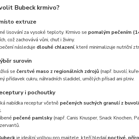
volit Bubeck krmivo?
místo extruze
né lisování za vysoké teploty. Krmivo se
pomalým pečením (14
ích, což zachovává vůni, chuť i živiny.
pečení následuje
dlouhé chlazení
, které minimalizuje nutriční z
výběr surovin
žívá se
čerstvé maso z regionálních zdrojů
(např. buvolí, kuř
ný přídavek cukru, náhradních sladidel, umělých přísad ani plniv.
receptury i pochoutky
oká nabídka receptur včetně
pečených suchých granulí z buvol
.
íbené
pečené pamlsky
(např. Canis Knusper, Snack Knochen, Pa
zervantů.
Bubeck
je ideální volbou pro majitele, kteří hledají
poctivé, přír