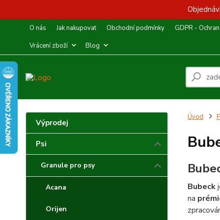
Objednávk
O nás
Jak nakupovat
Obchodní podmínky
GDPR - Ochrana
Vrácení zboží
Blog
Úvod
P
Výprodej
Bub
Psi
Granule pro psy
Bubec
Bubeck
j
Acana
na
prémi
Orijen
zpracován