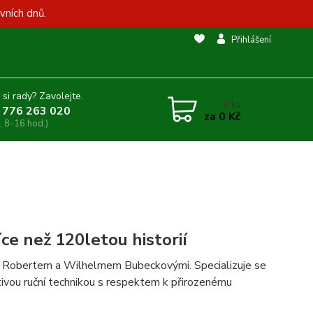
vních dnů.
Přihlášení
 si rady? Zavolejte.
0
ks
 776 263 020
za
0 Kč
, 8-16 hod.)
ce než 120letou historií
á Robertem a Wilhelmem Bubeckovými. Specializuje se
tivou ruční technikou s respektem k přirozenému