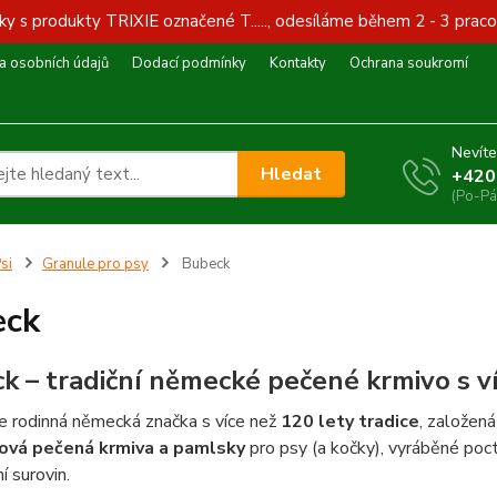
y s produkty TRIXIE označené T....., odesíláme během 2 - 3 praco
 osobních údajů
Dodací podmínky
Kontakty
Ochrana soukromí
Nevíte
Hledat
+420
(Po-Pá
si
Granule pro psy
Bubeck
eck
k – tradiční německé pečené krmivo s ví
e rodinná německá značka s více než
120 lety tradice
, založen
ová pečená krmiva a pamlsky
pro psy (a kočky), vyráběné poc
í surovin.