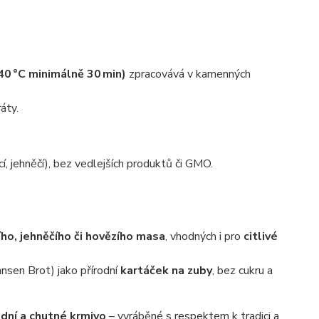
0 °C minimálně 30 min)
zpracovává v kamenných
tráty.
ecí, jehněčí), bez vedlejších produktů či GMO.
ího, jehněčího či hovězího masa
, vhodných i pro
citlivé
nsen Brot) jako přírodní
kartáček na zuby
, bez cukru a
odní a chutné krmivo
– vyráběné s respektem k tradici a