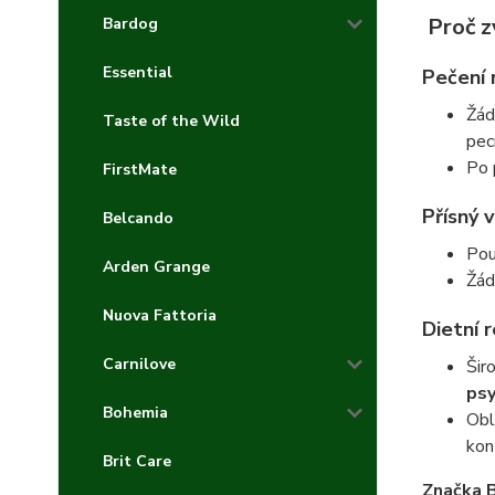
Proč z
Bardog
Essential
Pečení 
Žád
Taste of the Wild
pec
Po 
FirstMate
Přísný 
Belcando
Pou
Arden Grange
Žád
Nuova Fattoria
Dietní 
Carnilove
Šir
psy
Bohemia
Obl
kon
Brit Care
Značka 