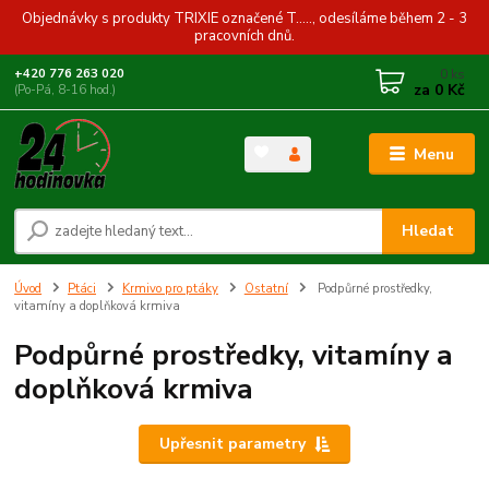
Objednávky s produkty TRIXIE označené T....., odesíláme během 2 - 3
pracovních dnů.
0
ks
+420 776 263 020
za
0 Kč
(Po-Pá, 8-16 hod.)
Menu
Hledat
Úvod
Ptáci
Krmivo pro ptáky
Ostatní
Podpůrné prostředky,
vitamíny a doplňková krmiva
Podpůrné prostředky, vitamíny a
doplňková krmiva
Upřesnit parametry