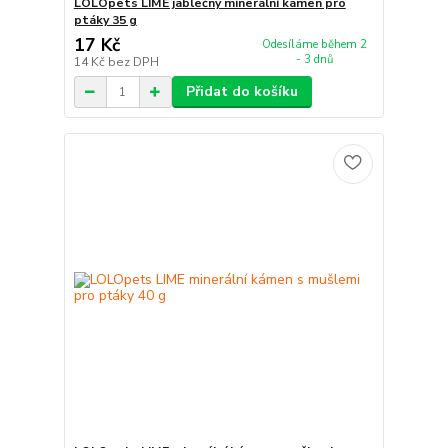
LOLOpets LIME jablečný minerální kámen pro
ptáky 35 g
17 Kč
Odesíláme během 2
- 3 dnů
14 Kč
bez DPH
Přidat do košíku