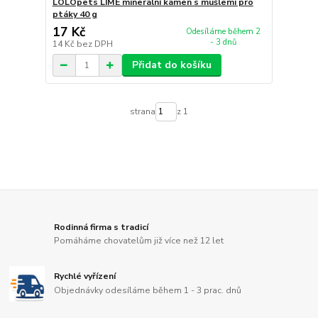
LOLOpets LIME minerální kámen s mušlemi pro
ptáky 40 g
17 Kč
Odesíláme během 2
- 3 dnů
14 Kč
bez DPH
Přidat do košíku
strana
z 1
Rodinná firma s tradicí
Pomáháme chovatelům již více než 12 let
Rychlé vyřízení
Objednávky odesíláme během 1 - 3 prac. dnů