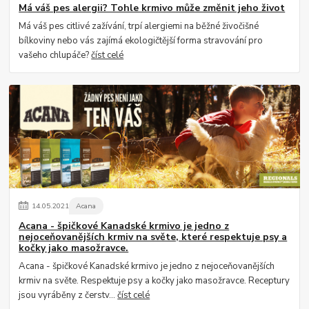
Má váš pes alergii? Tohle krmivo může změnit jeho život
Má váš pes citlivé zažívání, trpí alergiemi na běžné živočišné
bílkoviny nebo vás zajímá ekologičtější forma stravování pro
vašeho chlupáče?
číst celé
14
.
05
.
2021
Acana
Acana - špičkové Kanadské krmivo je jedno z
nejoceňovanějších krmiv na světe, které respektuje psy a
kočky jako masožravce.
Acana - špičkové Kanadské krmivo je jedno z nejoceňovanějších
krmiv na světe. Respektuje psy a kočky jako masožravce. Receptury
jsou vyráběny z čerstv...
číst celé