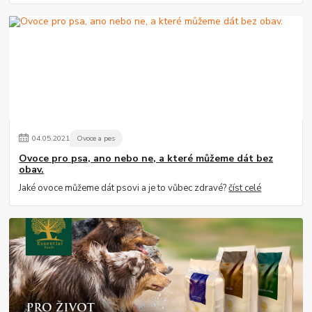
04
.
05
.
2021
Ovoce a pes
Ovoce pro psa, ano nebo ne, a které můžeme dát bez
obav.
Jaké ovoce můžeme dát psovi a je to vůbec zdravé?
číst celé