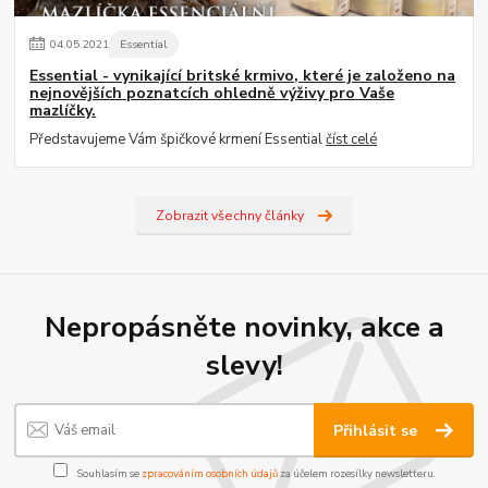
04
.
05
.
2021
Essential
Essential - vynikající britské krmivo, které je založeno na
nejnovějších poznatcích ohledně výživy pro Vaše
mazlíčky.
Představujeme Vám špičkové krmení Essential
číst celé
Zobrazit všechny články
Nepropásněte novinky, akce a
slevy!
Přihlásit se
Souhlasím se
zpracováním osobních údajů
za účelem rozesílky newsletteru.