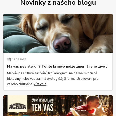
Novinky z našeho blogu
17
.
07
.
2025
Má váš pes alergii? Tohle krmivo může změnit jeho život
Má váš pes citlivé zažívání, trpí alergiemi na běžné živočišné
bílkoviny nebo vás zajímá ekologičtější forma stravování pro
vašeho chlupáče?
číst celé