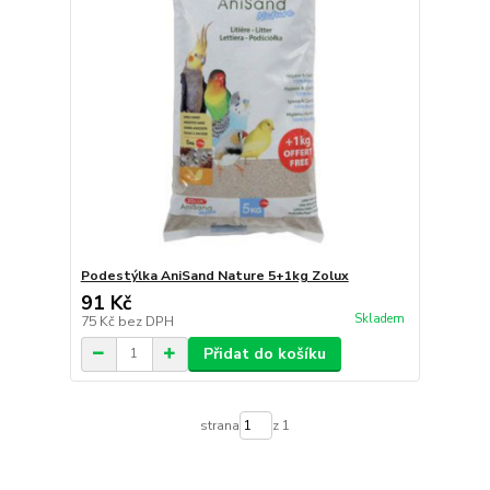
Podestýlka AniSand Nature 5+1kg Zolux
91 Kč
Skladem
75 Kč
bez DPH
Přidat do košíku
strana
z 1