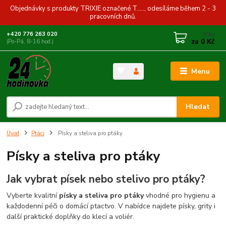
Objednávky s produkty TRIXIE označené T....., odesíláme během 2 - 3
pracovních dnů.
0
ks
+420 776 263 020
za
0 Kč
(Po-Pá, 8-16 hod.)
Menu
Hledat
Úvod
Ptáci
Písky a steliva pro ptáky
Písky a steliva pro ptáky
Jak vybrat písek nebo stelivo pro ptáky?
Vyberte kvalitní
písky a steliva pro ptáky
vhodné pro hygienu a
každodenní péči o domácí ptactvo. V nabídce najdete písky, grity i
další praktické doplňky do klecí a voliér.