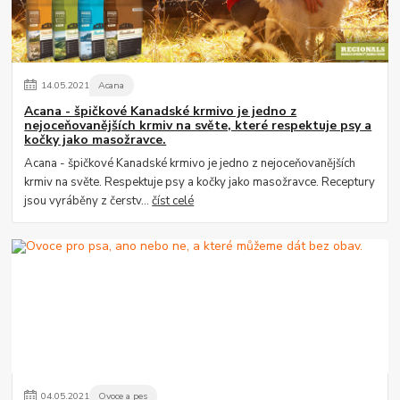
14
.
05
.
2021
Acana
Acana - špičkové Kanadské krmivo je jedno z
nejoceňovanějších krmiv na světe, které respektuje psy a
kočky jako masožravce.
Acana - špičkové Kanadské krmivo je jedno z nejoceňovanějších
krmiv na světe. Respektuje psy a kočky jako masožravce. Receptury
jsou vyráběny z čerstv...
číst celé
04
.
05
.
2021
Ovoce a pes