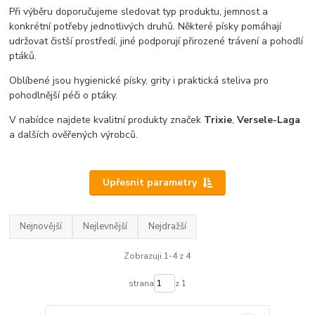
Při výběru doporučujeme sledovat typ produktu, jemnost a
konkrétní potřeby jednotlivých druhů. Některé písky pomáhají
udržovat čistší prostředí, jiné podporují přirozené trávení a pohodlí
ptáků.
Oblíbené jsou hygienické písky, grity i praktická steliva pro
pohodlnější péči o ptáky.
V nabídce najdete kvalitní produkty značek
Trixie
,
Versele-Laga
a dalších ověřených výrobců.
Upřesnit parametry
Nejnovější
Nejlevnější
Nejdražší
Zobrazuji 1-4 z 4
strana
z 1