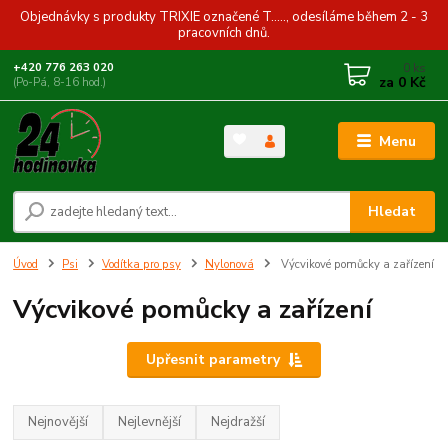
Objednávky s produkty TRIXIE označené T....., odesíláme během 2 - 3
pracovních dnů.
0
ks
+420 776 263 020
za
0 Kč
(Po-Pá, 8-16 hod.)
Menu
Hledat
Úvod
Psi
Vodítka pro psy
Nylonová
Výcvikové pomůcky a zařízení
Výcvikové pomůcky a zařízení
Upřesnit parametry
Nejnovější
Nejlevnější
Nejdražší