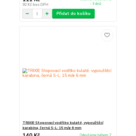
- 3 dnů
92 Kč
bez DPH
Přidat do košíku
TRIXIE Stopovací vodítko kulaté, vypouštěcí
karabina, černá S-L: 15 m/ø 6 mm
140 Kč
Odesíláme během 2