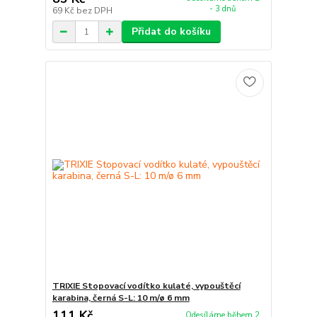
- 3 dnů
69 Kč
bez DPH
Přidat do košíku
TRIXIE Stopovací vodítko kulaté, vypouštěcí
karabina, černá S-L: 10 m/ø 6 mm
111 Kč
Odesíláme během 2