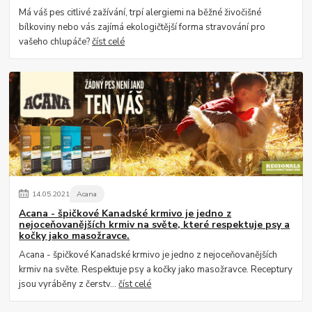
Má váš pes citlivé zažívání, trpí alergiemi na běžné živočišné
bílkoviny nebo vás zajímá ekologičtější forma stravování pro
vašeho chlupáče?
číst celé
14
.
05
.
2021
Acana
Acana - špičkové Kanadské krmivo je jedno z
nejoceňovanějších krmiv na světe, které respektuje psy a
kočky jako masožravce.
Acana - špičkové Kanadské krmivo je jedno z nejoceňovanějších
krmiv na světe. Respektuje psy a kočky jako masožravce. Receptury
jsou vyráběny z čerstv...
číst celé