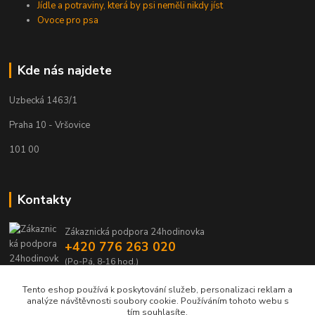
Jídle a potraviny, která by psi neměli nikdy jíst
Ovoce pro psa
Kde nás najdete
Uzbecká 1463/1
Praha 10 - Vršovice
101 00
Kontakty
Zákaznická podpora 24hodinovka
+420 776 263 020
(Po-Pá, 8-16 hod.)
Tento eshop používá k poskytování služeb, personalizaci reklam a
24hodinovka@seznam.cz
analýze návštěvnosti soubory cookie. Používáním tohoto webu s
tím souhlasíte.