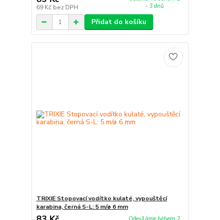
- 3 dnů
69 Kč
bez DPH
Přidat do košíku
TRIXIE Stopovací vodítko kulaté, vypouštěcí
karabina, černá S-L: 5 m/ø 6 mm
83 Kč
Odesíláme během 2