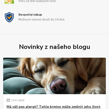
Přes 16 000 výdejních míst
Bezpečný nákup
Možnost vrácení zboží do 14 dnů
Novinky z našeho blogu
17
.
07
.
2025
Má váš pes alergii? Tohle krmivo může změnit jeho život