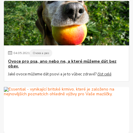
04
.
05
.
2021
Ovoce a pes
Ovoce pro psa, ano nebo ne, a které můžeme dát bez
obav.
Jaké ovoce můžeme dát psovi a je to vůbec zdravé?
číst celé