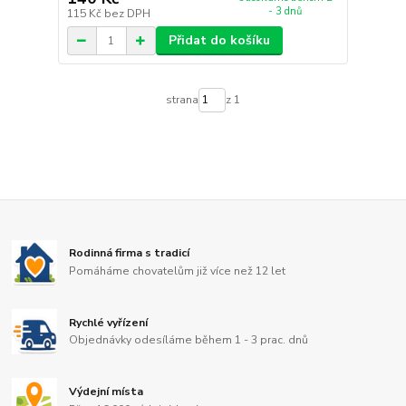
- 3 dnů
115 Kč
bez DPH
Přidat do košíku
strana
z 1
Rodinná firma s tradicí
Pomáháme chovatelům již více než 12 let
Rychlé vyřízení
Objednávky odesíláme během 1 - 3 prac. dnů
Výdejní místa