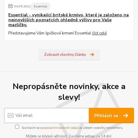
04
.
05
.
2021
Essential
Essential - vynikající britské krmivo, které je založeno na
nejnovějších poznatcích ohledně výživy pro Vaše
mazlíčky.
Představujeme Vám špičkové krmení Essential
číst celé
Zobrazit všechny články
Nepropásněte novinky, akce a
slevy!
Přihlásit se
Souhlasím se
zpracováním osobních údajů
za účelem rozesílky newsletteru.
Můžete se kdykoli odhlásit. Zasíláme jednou za 14 dní.