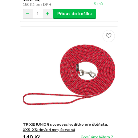
- 3 dnů
150 Kč
bez DPH
Přidat do košíku
TRIXIE JUNIOR stopovací vodítko pro štěňata,
XXS-XS: 4m/ø 4 mm, červená
140 Kč
Odesíláme během 2