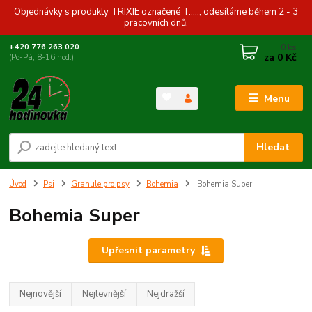
Objednávky s produkty TRIXIE označené T....., odesíláme během 2 - 3
pracovních dnů.
0
ks
+420 776 263 020
za
0 Kč
(Po-Pá, 8-16 hod.)
Menu
Hledat
Úvod
Psi
Granule pro psy
Bohemia
Bohemia Super
Bohemia Super
Upřesnit parametry
Nejnovější
Nejlevnější
Nejdražší