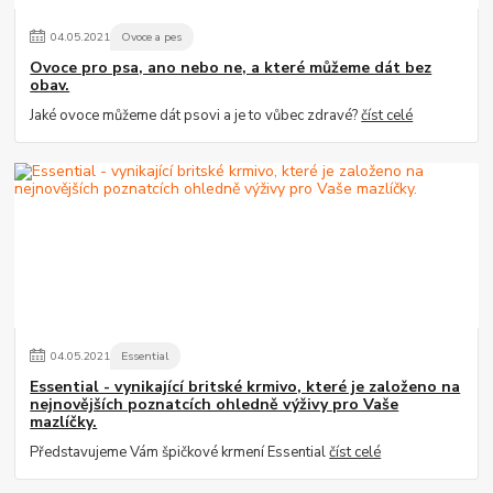
04
.
05
.
2021
Ovoce a pes
Ovoce pro psa, ano nebo ne, a které můžeme dát bez
obav.
Jaké ovoce můžeme dát psovi a je to vůbec zdravé?
číst celé
04
.
05
.
2021
Essential
Essential - vynikající britské krmivo, které je založeno na
nejnovějších poznatcích ohledně výživy pro Vaše
mazlíčky.
Představujeme Vám špičkové krmení Essential
číst celé