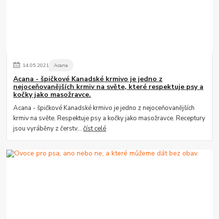
14
.
05
.
2021
Acana
Acana - špičkové Kanadské krmivo je jedno z
nejoceňovanějších krmiv na světe, které respektuje psy a
kočky jako masožravce.
Acana - špičkové Kanadské krmivo je jedno z nejoceňovanějších
krmiv na světe. Respektuje psy a kočky jako masožravce. Receptury
jsou vyráběny z čerstv...
číst celé