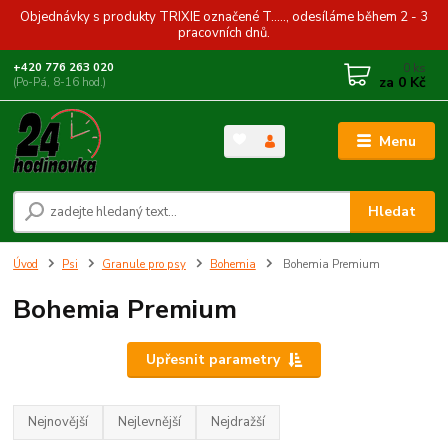
Objednávky s produkty TRIXIE označené T....., odesíláme během 2 - 3
pracovních dnů.
0
ks
+420 776 263 020
za
0 Kč
(Po-Pá, 8-16 hod.)
Menu
Hledat
Úvod
Psi
Granule pro psy
Bohemia
Bohemia Premium
Bohemia Premium
Upřesnit parametry
Nejnovější
Nejlevnější
Nejdražší