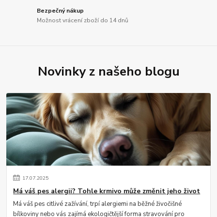
Bezpečný nákup
Možnost vrácení zboží do 14 dnů
Novinky z našeho blogu
17
.
07
.
2025
Má váš pes alergii? Tohle krmivo může změnit jeho život
Má váš pes citlivé zažívání, trpí alergiemi na běžné živočišné
bílkoviny nebo vás zajímá ekologičtější forma stravování pro