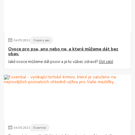
04
.
05
.
2021
Ovoce a pes
Ovoce pro psa, ano nebo ne, a které můžeme dát bez
obav.
Jaké ovoce můžeme dát psovi a je to vůbec zdravé?
číst celé
04
.
05
.
2021
Essential