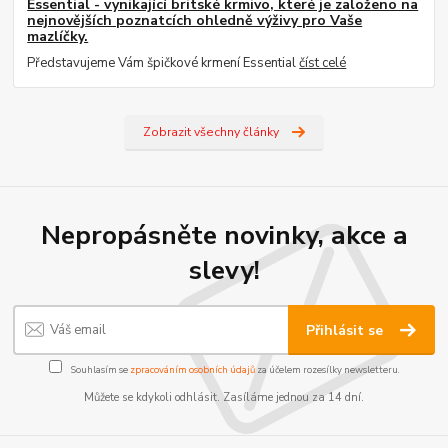
Essential - vynikající britské krmivo, které je založeno na
nejnovějších poznatcích ohledně výživy pro Vaše
mazlíčky.
Představujeme Vám špičkové krmení Essential
číst celé
Zobrazit všechny články
Nepropásněte novinky, akce a
slevy!
Přihlásit se
Souhlasím se
zpracováním osobních údajů
za účelem rozesílky newsletteru.
Můžete se kdykoli odhlásit. Zasíláme jednou za 14 dní.