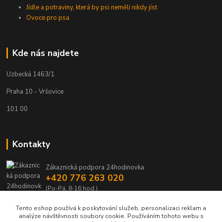
Jídle a potraviny, která by psi neměli nikdy jíst
Ovoce pro psa
Kde nás najdete
Uzbecká 1463/1
Praha 10 - Vršovice
101 00
Kontakty
Zákaznická podpora 24hodinovka
+420 776 263 020
(Po-Pá, 8-16 hod.)
Tento eshop používá k poskytování služeb, personalizaci reklam a
24hodinovka@seznam.cz
analýze návštěvnosti soubory cookie. Používáním tohoto webu s