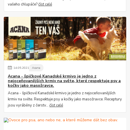
vašeho chlupáče?
číst celé
14
.
05
.
2021
Acana
Acana - špičkové Kanadské krmivo je jedno z
nejoceňovanějších krmiv na světe, které respektuje psy a
kočky jako masožravce.
Acana - špičkové Kanadské krmivo je jedno z nejoceňovanějších
krmiv na světe. Respektuje psy a kočky jako masožravce. Receptury
jsou vyráběny z čerstv...
číst celé