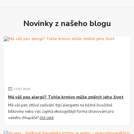
Novinky z našeho blogu
17
.
07
.
2025
Má váš pes alergii? Tohle krmivo může změnit jeho život
Má váš pes citlivé zažívání, trpí alergiemi na běžné živočišné
bílkoviny nebo vás zajímá ekologičtější forma stravování pro
vašeho chlupáče?
číst celé