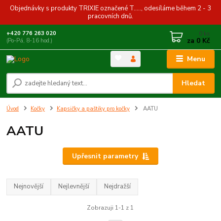
Objednávky s produkty TRIXIE označené T....., odesíláme během 2 - 3
pracovních dnů.
0
ks
+420 776 263 020
za
0 Kč
(Po-Pá, 8-16 hod.)
Menu
Hledat
Úvod
Kočky
Kapsičky a paštiky pro kočky
AATU
AATU
Upřesnit parametry
Nejnovější
Nejlevnější
Nejdražší
Zobrazuji 1-1 z 1