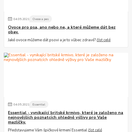
04
.
05
.
2021
Ovoce a pes
Ovoce pro psa, ano nebo ne, a které můžeme dát bez
obav.
Jaké ovoce můžeme dát psovi a je to vůbec zdravé?
číst celé
04
.
05
.
2021
Essential
Essential - vynikající britské krmivo, které je založeno na
nejnovějších poznatcích ohledně výživy pro Vaše
mazlíčky.
Představujeme Vám špičkové krmení Essential
číst celé