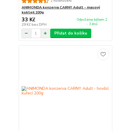
2 hodnocení
ANIMONDA konzerva CARNY Adult - masový
koktejl 200g
33 Kč
Odesíláme během 2
- 3 dnů
29 Kč
bez DPH
Přidat do košíku