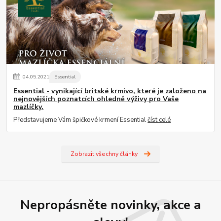
04
.
05
.
2021
Essential
Essential - vynikající britské krmivo, které je založeno na
nejnovějších poznatcích ohledně výživy pro Vaše
mazlíčky.
Představujeme Vám špičkové krmení Essential
číst celé
Zobrazit všechny články
Nepropásněte novinky, akce a