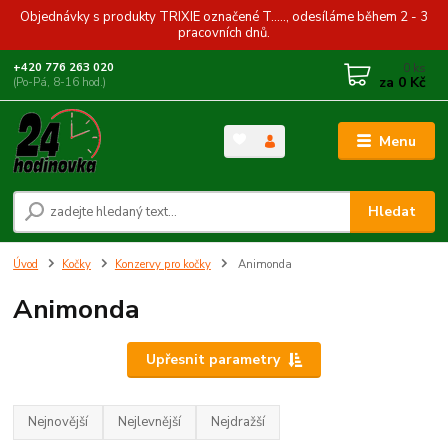
Objednávky s produkty TRIXIE označené T....., odesíláme během 2 - 3
pracovních dnů.
0
ks
+420 776 263 020
za
0 Kč
(Po-Pá, 8-16 hod.)
Menu
Hledat
Úvod
Kočky
Konzervy pro kočky
Animonda
Animonda
Upřesnit parametry
Nejnovější
Nejlevnější
Nejdražší