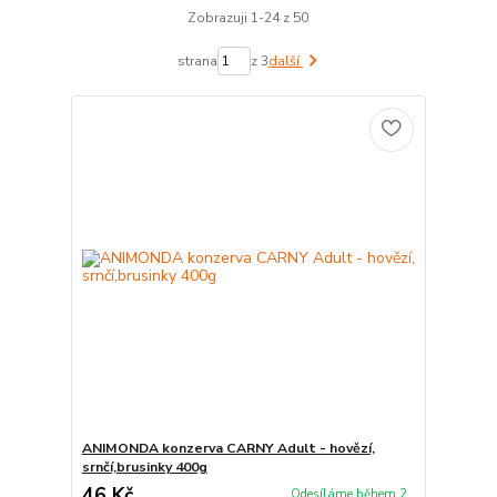
Zobrazuji 1-24 z 50
strana
z 3
další
ANIMONDA konzerva CARNY Adult - hovězí,
srnčí,brusinky 400g
46 Kč
Odesíláme během 2