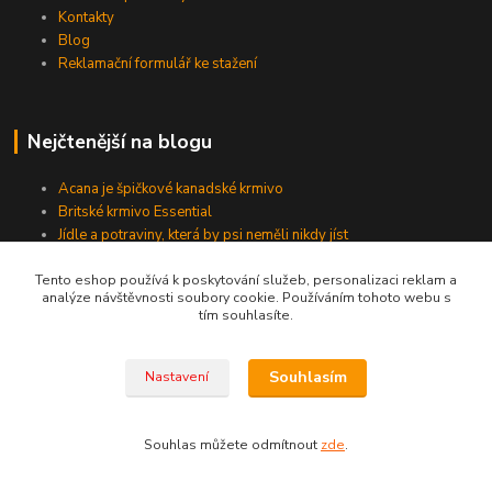
Kontakty
Blog
Reklamační formulář ke stažení
Nejčtenější na blogu
Acana je špičkové kanadské krmivo
Britské krmivo Essential
Jídle a potraviny, která by psi neměli nikdy jíst
Ovoce pro psa
Tento eshop používá k poskytování služeb, personalizaci reklam a
analýze návštěvnosti soubory cookie. Používáním tohoto webu s
tím souhlasíte.
Kde nás najdete
Souhlasím
Nastavení
Uzbecká 1463/1
Praha 10 - Vršovice
Souhlas můžete odmítnout
zde
.
101 00