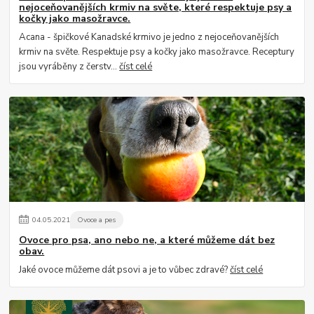
nejoceňovanějších krmiv na světe, které respektuje psy a
kočky jako masožravce.
Acana - špičkové Kanadské krmivo je jedno z nejoceňovanějších
krmiv na světe. Respektuje psy a kočky jako masožravce. Receptury
jsou vyráběny z čerstv...
číst celé
04
.
05
.
2021
Ovoce a pes
Ovoce pro psa, ano nebo ne, a které můžeme dát bez
obav.
Jaké ovoce můžeme dát psovi a je to vůbec zdravé?
číst celé