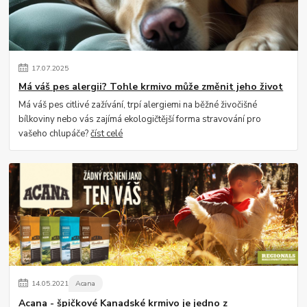
17
.
07
.
2025
Má váš pes alergii? Tohle krmivo může změnit jeho život
Má váš pes citlivé zažívání, trpí alergiemi na běžné živočišné
bílkoviny nebo vás zajímá ekologičtější forma stravování pro
vašeho chlupáče?
číst celé
14
.
05
.
2021
Acana
Acana - špičkové Kanadské krmivo je jedno z