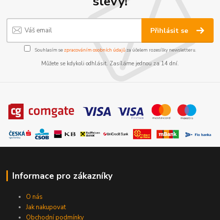
slevy!
Přihlásit se
Souhlasím se
zpracováním osobních údajů
za účelem rozesílky newsletteru.
Můžete se kdykoli odhlásit. Zasíláme jednou za 14 dní.
Informace pro zákazníky
O nás
Jak nakupovat
Obchodní podmínky