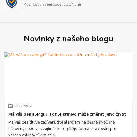
Možnost vrácení zboží do 14 dnů
Novinky z našeho blogu
17
.
07
.
2025
Má váš pes alergii? Tohle krmivo může změnit jeho život
Má váš pes citlivé zažívání, trpí alergiemi na běžné živočišné
bílkoviny nebo vás zajímá ekologičtější forma stravování pro
vašeho chlupáče?
číst celé