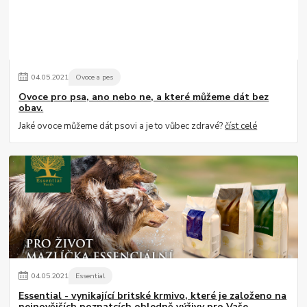
04
.
05
.
2021
Ovoce a pes
Ovoce pro psa, ano nebo ne, a které můžeme dát bez
obav.
Jaké ovoce můžeme dát psovi a je to vůbec zdravé?
číst celé
04
.
05
.
2021
Essential
Essential - vynikající britské krmivo, které je založeno na
nejnovějších poznatcích ohledně výživy pro Vaše