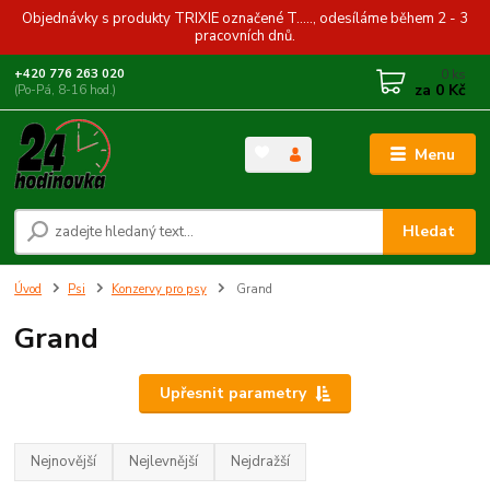
Objednávky s produkty TRIXIE označené T....., odesíláme během 2 - 3
pracovních dnů.
0
ks
+420 776 263 020
za
0 Kč
(Po-Pá, 8-16 hod.)
Menu
Hledat
Úvod
Psi
Konzervy pro psy
Grand
Grand
Upřesnit parametry
Nejnovější
Nejlevnější
Nejdražší