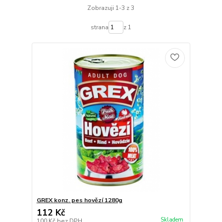
Zobrazuji 1-3 z 3
strana
z 1
GREX konz. pes hovězí 1280g
112 Kč
Skladem
100 Kč
bez DPH