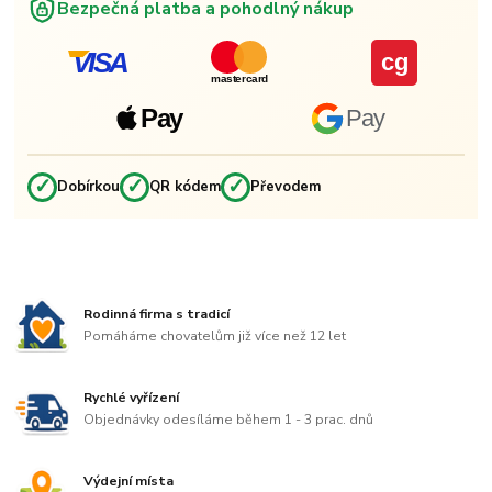
Bezpečná platba a pohodlný nákup
VISA
cg
mastercard
Pay
Pay
✓
✓
✓
Dobírkou
QR kódem
Převodem
Rodinná firma s tradicí
Pomáháme chovatelům již více než 12 let
Rychlé vyřízení
Objednávky odesíláme během 1 - 3 prac. dnů
Výdejní místa