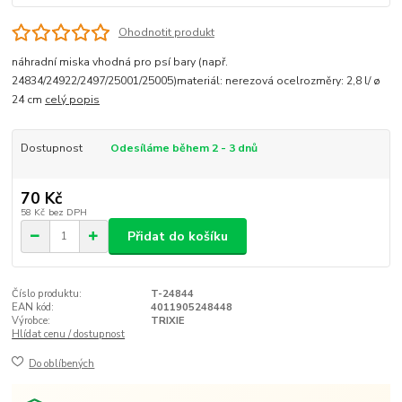
Ohodnotit produkt
náhradní miska vhodná pro psí bary (např.
24834/24922/2497/25001/25005)materiál: nerezová ocelrozměry: 2,8 l/ ø
24 cm
celý popis
Dostupnost
Odesíláme během 2 - 3 dnů
70 Kč
58 Kč
bez DPH
Přidat do košíku
Číslo produktu:
T-24844
EAN kód:
4011905248448
Výrobce:
TRIXIE
Hlídat cenu / dostupnost
Do oblíbených