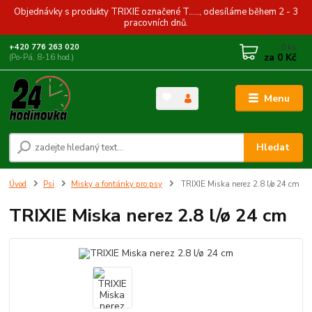
Objednávky s produkty TRIXIE označené T....., odesíláme během 2 - 3
pracovních dnů.
0
ks
+420 776 263 020
za
0 Kč
(Po-Pá, 8-16 hod.)
Menu
Hledat
Úvod
Psi
Misky a fontánky pro psy
TRIXIE Miska nerez 2.8 l/ø 24 cm
TRIXIE Miska nerez 2.8 l/ø 24 cm