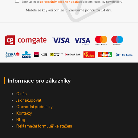
Souhlasím se
zpracováním osobních údajů
za účelem rozesílky newsletteru.
Můžete se kdykoli odhlásit. Zasíláme jednou za 14 dní.
Informace pro zákazníky
O nás
Jak nakupovat
Obchodní podmínky
Kontakty
Blog
Reklamační formulář ke stažení