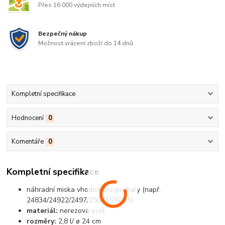
Přes 16 000 výdejních míst
Bezpečný nákup
Možnost vrácení zboží do 14 dnů
Kompletní specifikace
Hodnocení
0
Komentáře
0
Kompletní specifikace
náhradní miska vhodná pro psí bary (např.
24834/24922/2497/25001/25005)
materiál:
nerezová ocel
rozměry:
2,8 l/ ø 24 cm