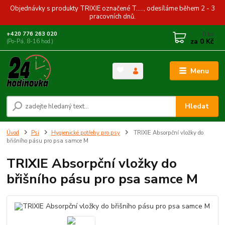
Objednávky s produkty TRIXIE označené T....., odesíláme během 2 - 3
pracovních dnů.
0
ks
+420 776 263 020
za
0 Kč
(Po-Pá, 8-16 hod.)
Menu
Hledat
Úvod
Psi
Hygienické potřeby pro psy
TRIXIE Absorpční vložky do
břišního pásu pro psa samce M
TRIXIE Absorpční vložky do
břišního pásu pro psa samce M