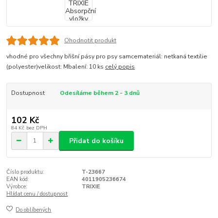
Ohodnotit produkt
vhodné pro všechny břišní pásy pro psy samcemateriál: netkaná textilie
(polyester)velikost: Mbalení: 10 ks
celý popis
Dostupnost
Odesíláme během 2 - 3 dnů
102 Kč
84 Kč
bez DPH
Přidat do košíku
Číslo produktu:
T-23667
EAN kód:
4011905236674
Výrobce:
TRIXIE
Hlídat cenu / dostupnost
Do oblíbených