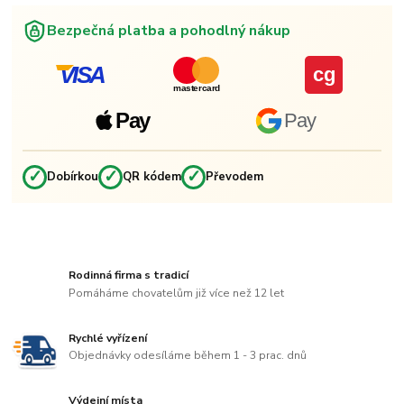
Bezpečná platba a pohodlný nákup
VISA
cg
mastercard
Pay
Pay
✓
✓
✓
Dobírkou
QR kódem
Převodem
Rodinná firma s tradicí
Pomáháme chovatelům již více než 12 let
Rychlé vyřízení
Objednávky odesíláme během 1 - 3 prac. dnů
Výdejní místa