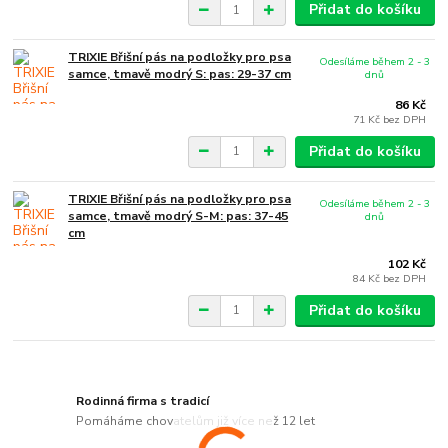
Přidat do košíku
TRIXIE Břišní pás na podložky pro psa
Odesíláme během 2 - 3
samce, tmavě modrý S: pas: 29-37 cm
dnů
86 Kč
71 Kč
bez DPH
Přidat do košíku
TRIXIE Břišní pás na podložky pro psa
Odesíláme během 2 - 3
samce, tmavě modrý S-M: pas: 37-45
dnů
cm
102 Kč
84 Kč
bez DPH
Přidat do košíku
Rodinná firma s tradicí
Pomáháme chovatelům již více než 12 let