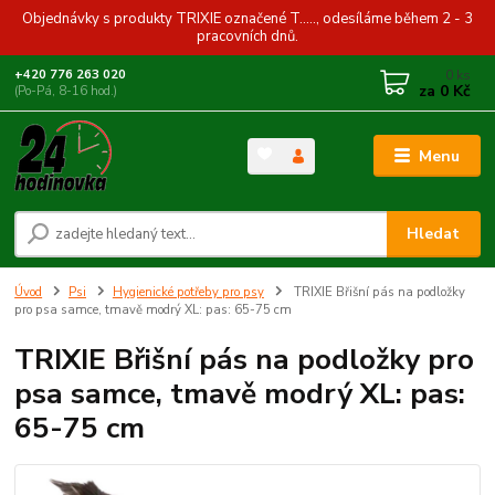
Objednávky s produkty TRIXIE označené T....., odesíláme během 2 - 3
pracovních dnů.
0
ks
+420 776 263 020
za
0 Kč
(Po-Pá, 8-16 hod.)
Menu
Hledat
Úvod
Psi
Hygienické potřeby pro psy
TRIXIE Břišní pás na podložky
pro psa samce, tmavě modrý XL: pas: 65-75 cm
TRIXIE Břišní pás na podložky pro
psa samce, tmavě modrý XL: pas:
65-75 cm