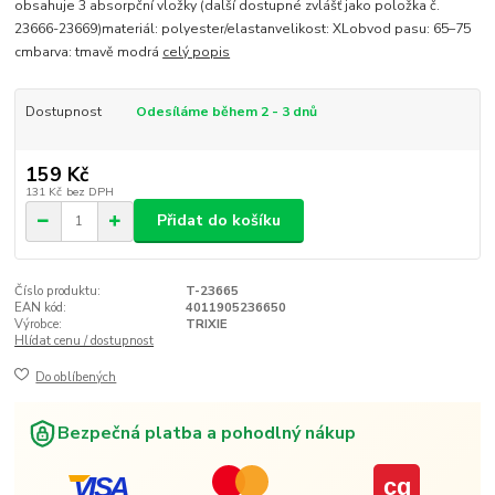
obsahuje 3 absorpční vložky (další dostupné zvlášť jako položka č.
23666-23669)materiál: polyester/elastanvelikost: XLobvod pasu: 65–75
cmbarva: tmavě modrá
celý popis
Dostupnost
Odesíláme během 2 - 3 dnů
159 Kč
131 Kč
bez DPH
Přidat do košíku
Číslo produktu:
T-23665
EAN kód:
4011905236650
Výrobce:
TRIXIE
Hlídat cenu / dostupnost
Do oblíbených
Bezpečná platba a pohodlný nákup
VISA
cg