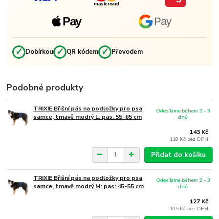
mastercard
Pay
Pay
✓
✓
✓
Dobírkou
QR kódem
Převodem
Podobné produkty
TRIXIE Břišní pás na podložky pro psa
Odesíláme během 2 - 3
samce, tmavě modrý L: pas: 55-65 cm
dnů
143 Kč
118 Kč
bez DPH
Přidat do košíku
TRIXIE Břišní pás na podložky pro psa
Odesíláme během 2 - 3
samce, tmavě modrý M: pas: 45-55 cm
dnů
127 Kč
105 Kč
bez DPH