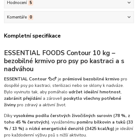
Hodnocení
5
Komentáře
0
Kompletní specifikace
ESSENTIAL FOODS Contour 10 kg –
bezobilné krmivo pro psy po kastraci a s
nadváhou
ESSENTIAL Contour 🦆🍗
je
prémiové bezobilné krmivo
pro
dospělé psy po kastraci, sterilizaci nebo se sklony k nadváze.
Bylo vyvinuto tak, aby pomáhalo
udržet ideální hmotnost
,
zabránit přejídání
a zároveň
poskytlo všechny potřebné
živiny
pro zdravý a aktivní život.
Díky
vysokému podílu čerstvých živočišných surovin (78 %, z
toho 45 % čerstvých)
, vyváženému
poměru bílkovin a tuků (33
% / 13 %)
a
nízké energetické denzitě (3425 kcal/kg)
je ideální
pro každodenní výživu psů s nižší aktivitou.