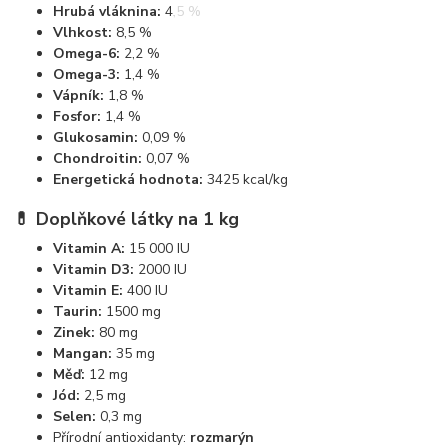
Hrubá vláknina:
4,5 %
Vlhkost:
8,5 %
Omega-6:
2,2 %
Omega-3:
1,4 %
Vápník:
1,8 %
Fosfor:
1,4 %
Glukosamin:
0,09 %
Chondroitin:
0,07 %
Energetická hodnota:
3425 kcal/kg
💊
Doplňkové látky na 1 kg
Vitamin A:
15 000 IU
Vitamin D3:
2000 IU
Vitamin E:
400 IU
Taurin:
1500 mg
Zinek:
80 mg
Mangan:
35 mg
Měď:
12 mg
Jód:
2,5 mg
Selen:
0,3 mg
Přírodní antioxidanty:
rozmarýn