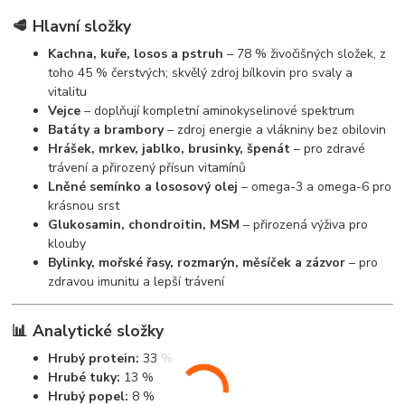
🥩
Hlavní složky
Kachna, kuře, losos a pstruh
– 78 % živočišných složek, z
toho 45 % čerstvých; skvělý zdroj bílkovin pro svaly a
vitalitu
Vejce
– doplňují kompletní aminokyselinové spektrum
Batáty a brambory
– zdroj energie a vlákniny bez obilovin
Hrášek, mrkev, jablko, brusinky, špenát
– pro zdravé
trávení a přirozený přísun vitamínů
Lněné semínko a lososový olej
– omega-3 a omega-6 pro
krásnou srst
Glukosamin, chondroitin, MSM
– přirozená výživa pro
klouby
Bylinky, mořské řasy, rozmarýn, měsíček a zázvor
– pro
zdravou imunitu a lepší trávení
📊
Analytické složky
Hrubý protein:
33 %
Hrubé tuky:
13 %
Hrubý popel:
8 %