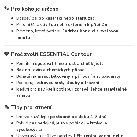
🐾
Pro koho je určeno
Dospělí psi
po kastraci nebo sterilizaci
Psi s
nižší aktivitou
nebo
sklonem k přibírání
Plemena, která potřebují
udržet kondici a svalovou
hmotu
💚
Proč zvolit ESSENTIAL Contour
Pomáhá
regulovat hmotnost a chuť k jídlu
Bez obilovin a chemických přísad
Bohaté na
maso, bílkoviny a přírodní antioxidanty
Podporuje
zdravou srst, klouby a trávení
Ideální pro psy, kteří potřebují
zdravé, lehce stravitelné
krmivo
📝
Tipy pro krmení
Krmivo zavádějte
postupně po dobu 4–7 dnů
Pokud pes nedojídá, je to v pořádku – krmivo je
vysokosytící
U vybíravých psů lze porci
zvlhčit teplou vodou nebo