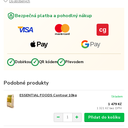
Do oblíbených
Bezpečná platba a pohodlný nákup
VISA
cg
mastercard
Pay
Pay
✓
✓
✓
Dobírkou
QR kódem
Převodem
Podobné produkty
ESSENTIAL FOODS Contour 10kg
Skladem
1 479 Kč
1 321 Kč
bez DPH
Přidat do košíku