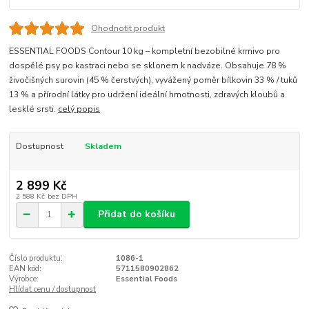
Ohodnotit produkt
ESSENTIAL FOODS Contour 10 kg – kompletní bezobilné krmivo pro
dospělé psy po kastraci nebo se sklonem k nadváze. Obsahuje 78 %
živočišných surovin (45 % čerstvých), vyvážený poměr bílkovin 33 % / tuků
13 % a přírodní látky pro udržení ideální hmotnosti, zdravých kloubů a
lesklé srsti.
celý popis
Dostupnost
Skladem
2 899 Kč
2 588 Kč
bez DPH
Přidat do košíku
Číslo produktu:
1086-1
EAN kód:
5711580902862
Výrobce:
Essential Foods
Hlídat cenu / dostupnost