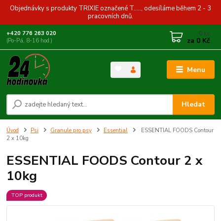
Objednávky s produkty TRIXIE označené T....., odesíláme během 2 - 3
pracovních dnů.
0
ks
+420 776 263 020
za
0 Kč
(Po-Pá, 8-16 hod.)
Menu
Hledat
Úvod
Psi
Granule pro psy
Essential
ESSENTIAL FOODS Contour
2 x 10kg
ESSENTIAL FOODS Contour 2 x
10kg
TOP produkt