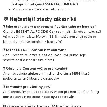
zakápnout olejem ESSENTIAL OMEGA 3
Vždy zajistěte
čerstvou pitnou vodu
💬
Nejčastější otázky zákazníků
❓ Jaké granule pro psy pomáhají udržet váhu po kastraci?
Granule
ESSENTIAL FOODS Contour
mají nižší obsah tuku (13
%) a ideální množství bílkovin (33 %), takže pomáhají psům po
kastraci zůstat ve formě bez hladovění.
❓ Je ESSENTIAL Contour bez obilovin?
Ano – receptura je
zcela bez obilovin
, což přináší lepší
stravitelnost a menší riziko alergií.
❓ Obsahuje Contour výživu pro klouby?
Ano – obsahuje
glukosamin, chondroitin a MSM
, které
podporují zdravé klouby a chrupavky.
❓ Je vhodný pro všechny psy?
Ano, především pro
dospělé psy všech plemen
, kteří potřebují
kontrolovat hmotnost nebo byli kastrováni
.
Nakupujte s jistotou na 24hodinovka.cz