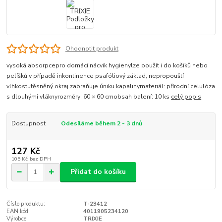
Ohodnotit produkt
vysoká absorpcepro domácí nácvik hygienylze použít i do košíků nebo
pelíšků v případě inkontinence psafóliový základ, nepropouští
vlhkostutěsněný okraj zabraňuje úniku kapalinymateriál: přírodní celulóza
s dlouhými vláknyrozměry: 60 × 60 cmobsah balení: 10 ks
celý popis
Dostupnost
Odesíláme během 2 - 3 dnů
127 Kč
105 Kč
bez DPH
Přidat do košíku
Číslo produktu:
T-23412
EAN kód:
4011905234120
Výrobce:
TRIXIE