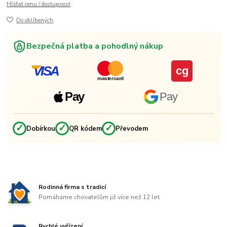
Hlídat cenu / dostupnost
Do oblíbených
Bezpečná platba a pohodlný nákup
VISA
cg
mastercard
Pay
Pay
✓
✓
✓
Dobírkou
QR kódem
Převodem
Rodinná firma s tradicí
Pomáháme chovatelům již více než 12 let
Rychlé vyřízení