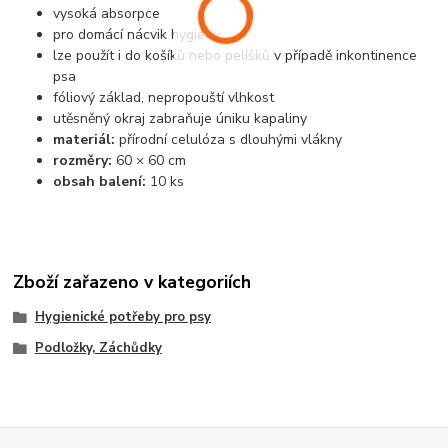
vysoká absorpce
pro domácí nácvik hygieny
lze použít i do košíků nebo pelíšků v případě inkontinence
psa
fóliový základ, nepropouští vlhkost
utěsněný okraj zabraňuje úniku kapaliny
materiál:
přírodní celulóza s dlouhými vlákny
rozměry:
60 × 60 cm
obsah balení:
10 ks
Zboží zařazeno v kategoriích
Hygienické potřeby pro psy
Podložky, Záchůdky