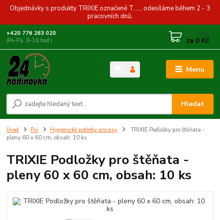
Objednávky s produkty TRIXIE označené T....., odesíláme během 2 - 3
pracovních dnů.
0
ks
+420 776 263 020
za
0 Kč
(Po-Pá, 8-16 hod.)
Menu
Hledat
Úvod
Psi
Hygienické potřeby pro psy
TRIXIE Podložky pro štěňata -
pleny 60 x 60 cm, obsah: 10 ks
TRIXIE Podložky pro štěňata -
pleny 60 x 60 cm, obsah: 10 ks