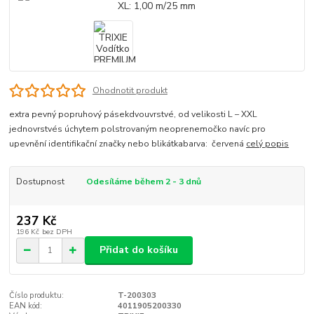
Ohodnotit produkt
extra pevný popruhový pásekdvouvrstvé, od velikosti L – XXL
jednovrstvés úchytem polstrovaným neoprenemočko navíc pro
upevnění identifikační značky nebo blikátkabarva: červená
celý popis
Dostupnost
Odesíláme během 2 - 3 dnů
237 Kč
196 Kč
bez DPH
Přidat do košíku
Číslo produktu:
T-200303
EAN kód:
4011905200330