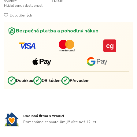
Výrobce:
TRIXIE
Hlídat cenu / dostupnost
Do oblíbených
Bezpečná platba a pohodlný nákup
VISA
cg
mastercard
Pay
Pay
✓
✓
✓
Dobírkou
QR kódem
Převodem
Rodinná firma s tradicí
Pomáháme chovatelům již více než 12 let