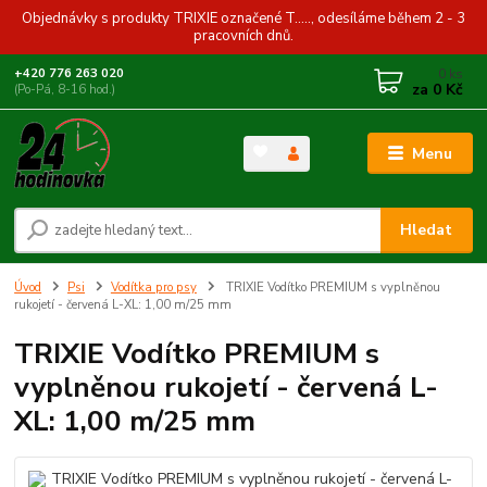
Objednávky s produkty TRIXIE označené T....., odesíláme během 2 - 3
pracovních dnů.
0
ks
+420 776 263 020
za
0 Kč
(Po-Pá, 8-16 hod.)
Menu
Hledat
Úvod
Psi
Vodítka pro psy
TRIXIE Vodítko PREMIUM s vyplněnou
rukojetí - červená L-XL: 1,00 m/25 mm
TRIXIE Vodítko PREMIUM s
vyplněnou rukojetí - červená L-
XL: 1,00 m/25 mm