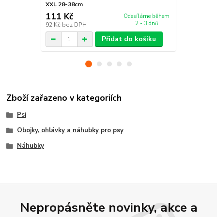
XXL 28-38cm
polyester, č
111 Kč
59 Kč
Odesíláme během
2 - 3 dnů
92 Kč
bez DPH
49 Kč
bez D
Přidat do košíku
Zboží zařazeno v kategoriích
Psi
Obojky, ohlávky a náhubky pro psy
Náhubky
Nepropásněte novinky, akce a