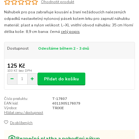
Ohodnotit produkt
Náhubek pro psa zabraňuje kousání a žraní nežádoucích nalezených
odpadků nastavitelný nylonový pásek kolem krku pro zapnutí náhubku
materiál: plast a nylon velikost: L–XL vnitřní obvod náhubku: 35 cm Horní
délka koše: 8,9 cm barva: černá
celý popis
Dostupnost
Odesíláme během 2 - 3 dnů
125 Kč
103 Kč
bez DPH
Přidat do košíku
Číslo produktu:
T-17607
EAN kód:
4011905176079
Výrobce:
TRIXIE
Hlídat cenu / dostupnost
Do oblíbených
Bezpečná platba a pohodlný nákup