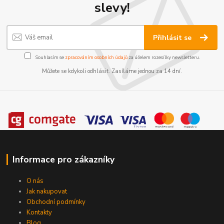
slevy!
Přihlásit se
Souhlasím se
zpracováním osobních údajů
za účelem rozesílky newsletteru.
Můžete se kdykoli odhlásit. Zasíláme jednou za 14 dní.
Informace pro zákazníky
O nás
Jak nakupovat
Obchodní podmínky
Kontakty
Blog