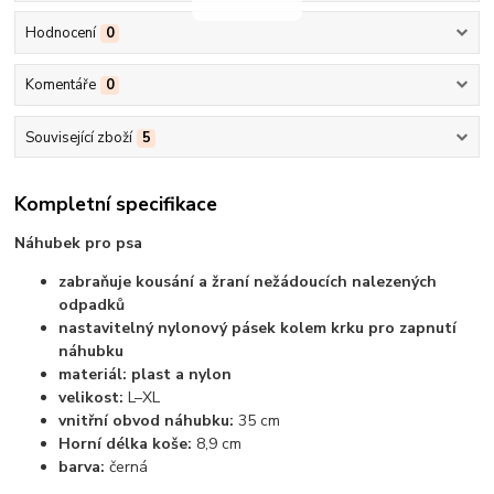
Hodnocení
0
Komentáře
0
Související zboží
5
Kompletní specifikace
Náhubek pro psa
zabraňuje kousání a žraní nežádoucích nalezených
odpadků
nastavitelný nylonový pásek kolem krku pro zapnutí
náhubku
materiál: plast a nylon
velikost:
L–XL
vnitřní obvod náhubku:
35 cm
Horní délka koše:
8,9 cm
barva:
černá