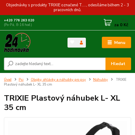
Objednávky s produkty TRIXIE označené T....., odesíláme během 2 - 3
pracovních dnů.
0
ks
+420 776 263 020
za
0 Kč
(Po-Pá, 8-16 hod.)
Menu
Hledat
Úvod
Psi
Obojky, ohlávky a náhubky pro psy
Náhubky
TRIXIE
Plastový náhubek L- XL 35 cm
TRIXIE Plastový náhubek L- XL
35 cm