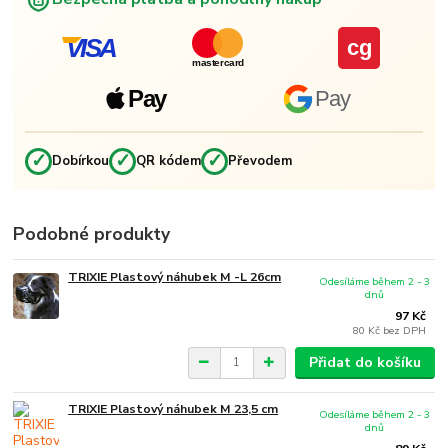
VISA
cg
mastercard
Pay
Pay
✓
✓
✓
Dobírkou
QR kódem
Převodem
Podobné produkty
TRIXIE Plastový náhubek M -L 26cm
Odesíláme během 2 - 3
dnů
97 Kč
80 Kč
bez DPH
Přidat do košíku
TRIXIE Plastový náhubek M 23,5 cm
Odesíláme během 2 - 3
dnů