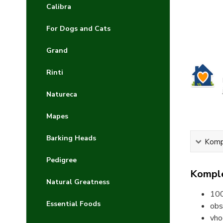
Calibra
For Dogs and Cats
Grand
Rinti
Natureca
Mapes
Barking Heads
Kompl
Pedigree
Komple
Natural Greatness
100
Essential Foods
obs
vho