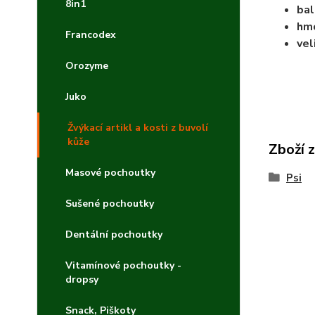
8in1
bal
hm
Francodex
vel
Orozyme
Juko
Žvýkací artikl a kosti z buvolí
kůže
Zboží 
Masové pochoutky
Psi
Sušené pochoutky
Dentální pochoutky
Vitamínové pochoutky -
dropsy
Snack, Piškoty