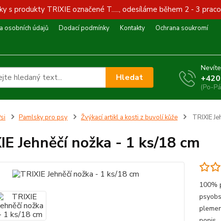
y s produkty TRIXIE označené T....., odesíláme během 2 - 3 praco
 osobních údajů
Dodací podmínky
Kontakty
Ochrana soukromí
Nevíte
Hledat
+420
(Po-Pá
si
Pamlsky pro psy
Žvýkací artikl a kosti z buvolí kůže
TRIXIE Jeh
IE Jehněčí nožka - 1 ks/18 cm
100% p
psyobs
plemen
popis