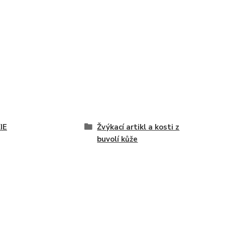
IE
Žvýkací artikl a kosti z
buvolí kůže