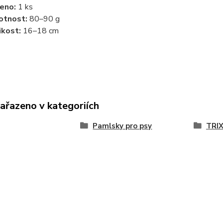
eno:
1 ks
otnost:
80–90 g
ikost:
16–18 cm
zařazeno v kategoriích
Pamlsky pro psy
TRIX