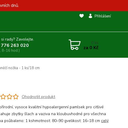
vních dnů.
Přihlášení
 si rady? Zavolejte.
0
ks
 776 263 020
za
0 Kč
, 8-16 hod.)
něčí nožka - 1 ks/18 cm
Ohodnotit produkt
řírodní, vysoce kvalitní hypoalergenní pamlsek pro citlivé
ahuje zbytky šlach a vaziva na kloubuvhodné pro všechna
a psůbaleno: 1 kshmotnost: 80–90 gvelikost: 16–18 cm
celý