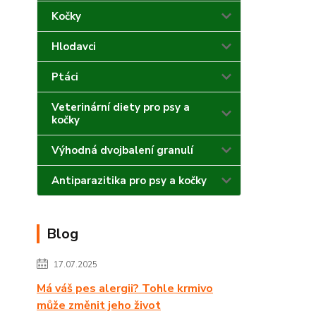
Kočky
Hlodavci
Ptáci
Veterinární diety pro psy a
kočky
Výhodná dvojbalení granulí
Antiparazitika pro psy a kočky
Blog
17.07.2025
Má váš pes alergii? Tohle krmivo
může změnit jeho život