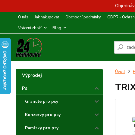
Objednávk
O nás
Jak nakupovat
Obchodní podmínky
GDPR - Ochrana
Vrácení zboží
Blog
Úvod
P
Výprodej
TRIX
Psi
Granule pro psy
Konzervy pro psy
Pamlsky pro psy