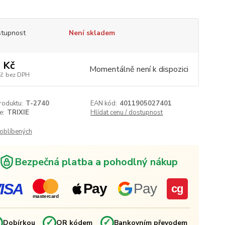
tupnost
Není skladem
 Kč
Momentálně není k dispozici
Kč
bez DPH
roduktu:
T-2740
EAN kód:
4011905027401
e:
TRIXIE
Hlídat cenu / dostupnost
oblíbených
Bezpečná platba a pohodlný nákup
ISA
Pay
Pay
cg
mastercard
✓
✓
✓
Dobírkou
QR kódem
Bankovním převodem