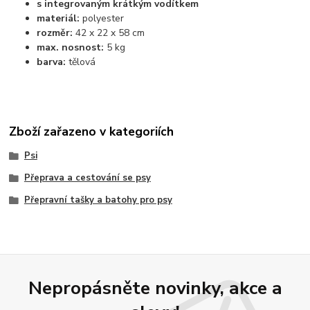
s integrovaným krátkým vodítkem
materiál:
polyester
rozměr:
42 x 22 x 58 cm
max. nosnost:
5 kg
barva:
tělová
Zboží zařazeno v kategoriích
Psi
Přeprava a cestování se psy
Přepravní tašky a batohy pro psy
Nepropásněte novinky, akce a