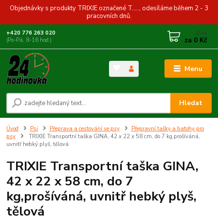
Objednávky s produkty TRIXIE označené T....., odesíláme během 2 - 3
pracovních dnů.
0
ks
+420 776 263 020
za
0 Kč
(Po-Pá, 8-16 hod.)
Menu
Hledat
Úvod
Psi
Přeprava a cestování se psy
Přepravní tašky a batohy pro
psy
TRIXIE Transportní taška GINA, 42 x 22 x 58 cm, do 7 kg,prošíváná,
uvnitř hebký plyš, tělová
TRIXIE Transportní taška GINA,
42 x 22 x 58 cm, do 7
kg,prošíváná, uvnitř hebký plyš,
tělová