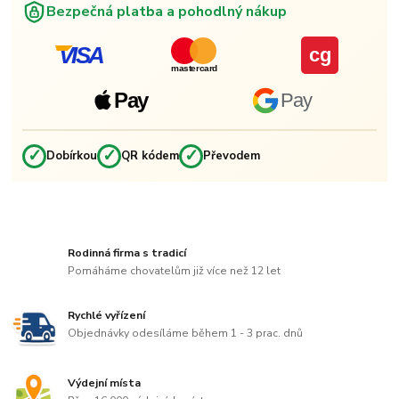
Bezpečná platba a pohodlný nákup
VISA
cg
mastercard
Pay
Pay
✓
✓
✓
Dobírkou
QR kódem
Převodem
Rodinná firma s tradicí
Pomáháme chovatelům již více než 12 let
Rychlé vyřízení
Objednávky odesíláme během 1 - 3 prac. dnů
Výdejní místa