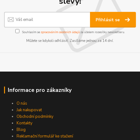
slevy!
Přihlásit se
Souhlasím se
zpracováním osobních údajů
za účelem rozesílky newsletteru.
Můžete se kdykoli odhlásit. Zasíláme jednou za 14 dní.
Informace pro zákazníky
O nás
Jak nakupovat
Obchodní podmínky
Kontakty
Blog
Reklamační formulář ke stažení