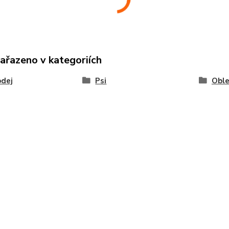
zařazeno v kategoriích
odej
Psi
Oble