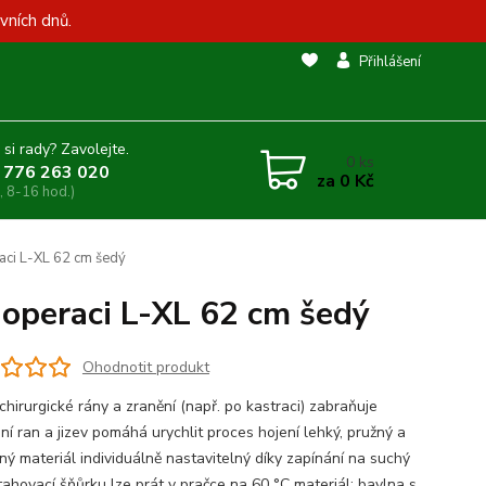
vních dnů.
Přihlášení
 si rady? Zavolejte.
0
ks
 776 263 020
za
0 Kč
, 8-16 hod.)
aci L-XL 62 cm šedý
 operaci L-XL 62 cm šedý
Ohodnotit produkt
chirurgické rány a zranění (např. po kastraci) zabraňuje
ní ran a jizev pomáhá urychlit proces hojení lehký, pružný a
ný materiál individuálně nastavitelný díky zapínání na suchý
stahovací šňůrku lze prát v pračce na 60 °C materiál: bavlna s