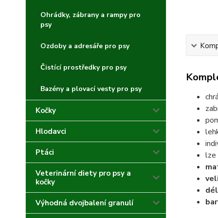
Ohrádky, zábrany a rampy pro
psy
Kompl
Ozdoby a adresáře pro psy
Čistící prostředky pro psy
Komple
Bazény a plovací vesty pro psy
chrá
zab
Kočky
pom
Hlodavci
leh
ind
Ptáci
lze
mat
Veterinární diety pro psy a
vel
kočky
dél
bar
Výhodná dvojbalení granulí