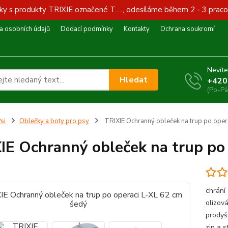
y s produkty TRIXIE označené T....., odesíláme během 2 - 3 praco
 osobních údajů
Dodací podmínky
Kontakty
Ochrana soukromí
Nevíte
Hledat
+420
(Po-Pá
si
Oblečky a boty pro psy
TRIXIE Ochranný obleček na trup po oper
IE Ochranný obleček na trup po
chrání 
olizová
prodyš
zip a 