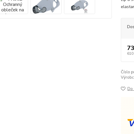
elastan
Dos
73
610
Číslo p
Výrobc
Do 
V