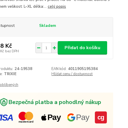
em velikost: L–XL délka:...
celý popis
tupnost
Skladem
8 Kč
Přidat do košíku
 Kč
bez DPH
roduktu:
24-19538
EAN kód:
4011905195384
e:
TRIXIE
Hlídat cenu / dostupnost
oblíbených
Bezpečná platba a pohodlný nákup
ISA
Pay
Pay
cg
mastercard