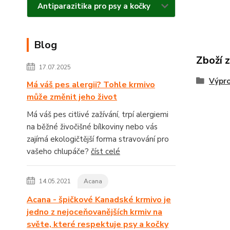
Antiparazitika pro psy a kočky
Blog
Zboží 
17.07.2025
Výpr
Má váš pes alergii? Tohle krmivo
může změnit jeho život
Má váš pes citlivé zažívání, trpí alergiemi
na běžné živočišné bílkoviny nebo vás
zajímá ekologičtější forma stravování pro
vašeho chlupáče?
číst celé
14.05.2021
Acana
Acana - špičkové Kanadské krmivo je
jedno z nejoceňovanějších krmiv na
světe, které respektuje psy a kočky