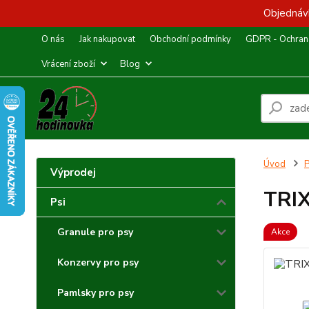
Objednávk
O nás
Jak nakupovat
Obchodní podmínky
GDPR - Ochrana
Vrácení zboží
Blog
Úvod
P
Výprodej
TRIX
Psi
Granule pro psy
Akce
Konzervy pro psy
Pamlsky pro psy