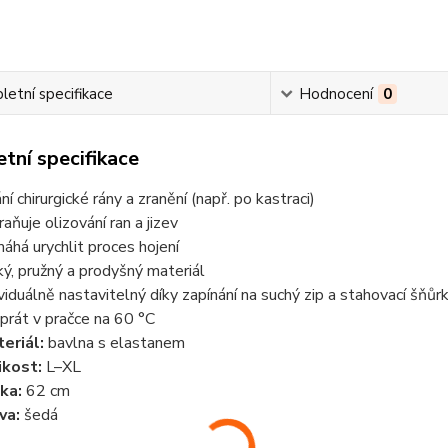
etní specifikace
Hodnocení
0
tní specifikace
ní chirurgické rány a zranění (např. po kastraci)
raňuje olizování ran a jizev
áhá urychlit proces hojení
ký, pružný a prodyšný materiál
ividuálně nastavitelný díky zapínání na suchý zip a stahovací šňůr
 prát v pračce na 60 °C
eriál:
bavlna s elastanem
ikost:
L–XL
ka:
62 cm
va:
šedá