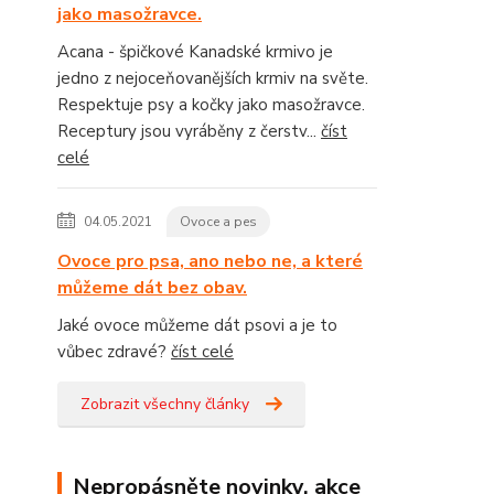
jako masožravce.
Acana - špičkové Kanadské krmivo je
jedno z nejoceňovanějších krmiv na světe.
Respektuje psy a kočky jako masožravce.
Receptury jsou vyráběny z čerstv...
číst
celé
04.05.2021
Ovoce a pes
Ovoce pro psa, ano nebo ne, a které
můžeme dát bez obav.
Jaké ovoce můžeme dát psovi a je to
vůbec zdravé?
číst celé
Zobrazit všechny články
Nepropásněte novinky, akce