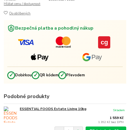
Hlídat cenu / dostupnost
Do oblíbených
Bezpečná platba a pohodlný nákup
VISA
cg
mastercard
Pay
Pay
✓
✓
✓
Dobírkou
QR kódem
Převodem
Podobné produkty
ESSENTIAL FOODS Estate Living 10kg
Skladem
1 559 Kč
1 392 Kč
bez DPH