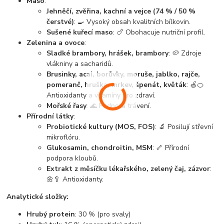
Maso
:
Jehněčí, zvěřina, kachní a vejce (74 % / 50 %
čerstvé)
: 🍳 Vysoký obsah kvalitních bílkovin.
Sušené kuřecí maso
: 🍗 Obohacuje nutriční profil.
Zelenina a ovoce
:
Sladké brambory, hrášek, brambory
: 🥔 Zdroje
vlákniny a sacharidů.
Brusinky, acai, borůvky, moruše, jablko, rajče,
pomeranč, hruška, mrkev, špenát, květák
: 🍏🍊
Antioxidanty a vitamíny pro zdraví.
Mořské řasy
: 🌊 Podpora trávení.
Přírodní látky
:
Probiotické kultury (MOS, FOS)
: 🔬 Posilují střevní
mikroflóru.
Glukosamin, chondroitin, MSM
: 🦴 Přírodní
podpora kloubů.
Extrakt z měsíčku lékařského, zelený čaj, zázvor
:
🌼🥄 Antioxidanty.
Analytické složky:
Hrubý protein
: 30 % (pro svaly)