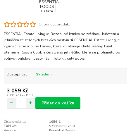
Ohodnotit produkt
ESSENTIAL Estate Living 🌿 Bezobilné krmivo se zvěřinou, kuřetem a
jehněčím ze zelených britských pastvin 🥩 ESSENTIAL Estate Living je
výjimečné bezobilné krmivo, které kombinuje chutě zvěřiny, kuřat
plemene Ross a Cobb a čerstvého jehněčího, které se prohánělo po
volných britských pastvinách. Toto k...
celý popis
Dostupnost
Skladem
3 059 Kč
2 731 Kč
bez DPH
Přidat do košíku
Číslo produktu:
1056-1
EAN kód:
5711580902831
Výrobce:
Essential Foods