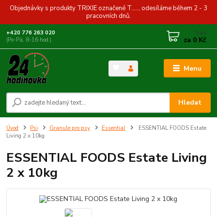
Objednávky s produkty TRIXIE označené T....., odesíláme během 2 - 3
pracovních dnů.
0
ks
+420 776 263 020
za
0 Kč
(Po-Pá, 8-16 hod.)
Menu
Hledat
Úvod
Psi
Granule pro psy
Essential
ESSENTIAL FOODS Estate
Living 2 x 10kg
ESSENTIAL FOODS Estate Living
2 x 10kg