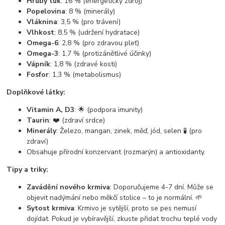
Hrubý tuk
: 16 % (energetický zdroj)
Popelovina
: 8 % (minerály)
Vláknina
: 3,5 % (pro trávení)
Vlhkost
: 8,5 % (udržení hydratace)
Omega-6
: 2,8 % (pro zdravou pleť)
Omega-3
: 1,7 % (protizánětlivé účinky)
Vápník
: 1,8 % (zdravé kosti)
Fosfor
: 1,3 % (metabolismus)
Doplňkové látky:
Vitamin A, D3
: 🌟 (podpora imunity)
Taurin
: ❤️ (zdraví srdce)
Minerály
: Železo, mangan, zinek, měď, jód, selen 🧪 (pro
zdraví)
Obsahuje přírodní konzervant (rozmarýn) a antioxidanty.
Tipy a triky:
Zavádění nového krmiva
: Doporučujeme 4-7 dní. Může se
objevit nadýmání nebo měkčí stolice – to je normální. 🌱
Sytost krmiva
: Krmivo je sytější, proto se pes nemusí
dojídat. Pokud je vybíravější, zkuste přidat trochu teplé vody