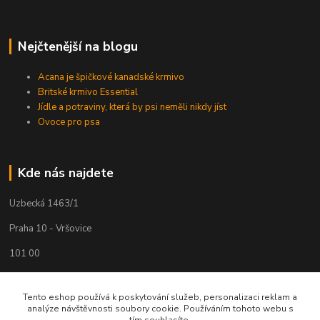
Nejčtenější na blogu
Acana je špičkové kanadské krmivo
Britské krmivo Essential
Jídle a potraviny, která by psi neměli nikdy jíst
Ovoce pro psa
Kde nás najdete
Uzbecká 1463/1
Praha 10 - Vršovice
101 00
Tento eshop používá k poskytování služeb, personalizaci reklam a
Kontakty
analýze návštěvnosti soubory cookie. Používáním tohoto webu s