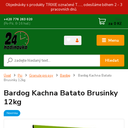
Objednávky s produkty TRIXIE označené T....., odesíláme během 2 - 3
pracovních dnů.
0
ks
+420 776 263 020
za
0 Kč
(Po-Pá, 8-16 hod.)
Menu
Hledat
Úvod
Psi
Granule pro psy
Bardog
Bardog Kachna Batato
Brusinky 12kg
Bardog Kachna Batato Brusinky
12kg
Novinka