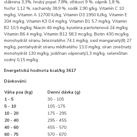
vláknina 3,3%, hrubý popel 7,8%, vlhkost 9 %, vápník 1,8 %,
fosfor 1,12 %, sacharidy 38,9 %, sodík 2,90 g/kg, Vitamín C 10
mg/kg, Vitamin A 12700 IU/kg, Vitamin D3 1950 IU/kg, Vitamin E
204 mg/kg, Vitamin K3 0,4 mg/kg, Vitamin B1 5,7 mg/kg, Vitamin
B2 10,5 mg/kg, Niacin 46 mg/kg, kyselina pantotenová 24 mg/kg,
Vitamin B6 4 mg/kg, Vitamin B12 58,3 mcg/kg, Biotin 430 mcg/kg,
monohydrát síranu železnatého 74,1 mg/kg, oxid manganatý(II) 27
mg/kg, pentahydrát síranu měďnatého 13,0 mg/kg, síran zinečnatý
monohydrát 130 mg/kg, jodičnan vápenatý1,3 mg/kg, seleničitan
sodný 0,15 mg/kg
Energetická hodnota kcal/kg 3617
Dávkování:
Váha psa (kg)
Denní dávka (g)
1 - 5
30 - 105
5 - 10
105 -175
10 - 20
175 - 295
20 - 40
295 - 455
40 - 60
455 - 570
60 - 75
570 - 670