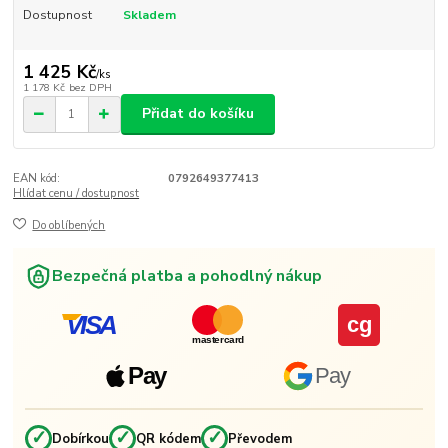
Dostupnost
Skladem
1 425 Kč
/
ks
1 178 Kč
bez DPH
Přidat do košíku
EAN kód:
0792649377413
Hlídat cenu / dostupnost
Do oblíbených
Bezpečná platba a pohodlný nákup
VISA
cg
mastercard
Pay
Pay
✓
✓
✓
Dobírkou
QR kódem
Převodem