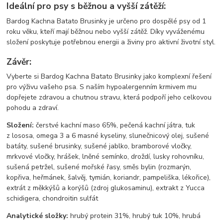
Ideální pro psy s běžnou a vyšší zátěží:
Bardog Kachna Batato Brusinky je určeno pro dospělé psy od 1
roku věku, kteří mají běžnou nebo vyšší zátěž. Díky vyváženému
složení poskytuje potřebnou energii a živiny pro aktivní životní styl.
Závěr:
Vyberte si Bardog Kachna Batato Brusinky jako komplexní řešení
pro výživu vašeho psa. S naším hypoalergenním krmivem mu
dopřejete zdravou a chutnou stravu, která podpoří jeho celkovou
pohodu a zdraví.
Složení:
čerstvé kachní maso 65%, pečená kachní játra, tuk
z lososa, omega 3 a 6 masné kyseliny, slunečnicový olej, sušené
batáty, sušené brusinky, sušené jablko, bramborové vločky,
mrkvové vločky, hrášek, lněné semínko, droždí, lusky rohovníku,
sušená petržel, sušené mořské řasy, směs bylin (rozmarýn,
kopřiva, heřmánek, šalvěj, tymián, koriandr, pampeliška, lékořice),
extrát z měkkýšů a korýšů (zdroj glukosaminu), extrakt z Yucca
schidigera, chondroitin sulfát
Analytické složky:
hrubý protein 31%, hrubý tuk 10%, hrubá